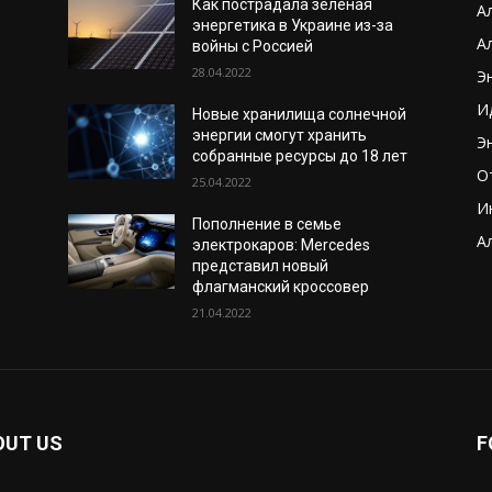
Как пострадала зеленая
А
энергетика в Украине из-за
А
войны с Россией
28.04.2022
Э
И
Новые хранилища солнечной
энергии смогут хранить
Э
собранные ресурсы до 18 лет
О
25.04.2022
И
Пополнение в семье
А
электрокаров: Mercedes
представил новый
флагманский кроссовер
21.04.2022
OUT US
F