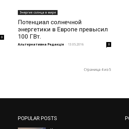
Энергия солнца в мире
Потенциал солнечной
энергетики в Европе превысил
100 ГВт.
0
Альтернативна Редакція
-
13.05.2016
0
Страница 4 из 5
POPULAR POSTS
P