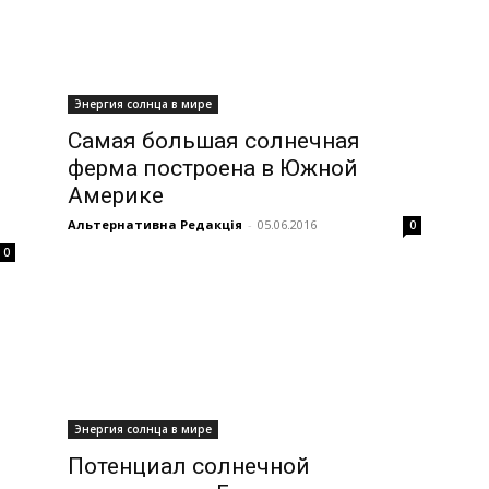
Энергия солнца в мире
Самая большая солнечная
ферма построена в Южной
Америке
Альтернативна Редакція
-
05.06.2016
0
0
Энергия солнца в мире
Потенциал солнечной