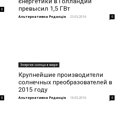
єнергетики в Голландии
превысил 1,5 ГВт
0
Альтернативна Редакція
-
25.05.2016
0
Энергия солнца в мире
Крупнейшие производители
солнечных преобразователей в
2015 году
Альтернативна Редакція
-
16.05.2016
0
0