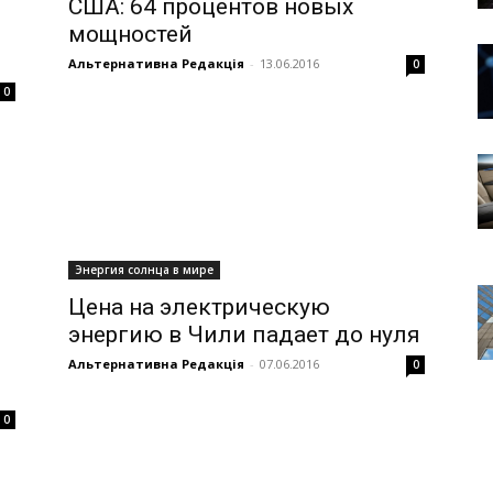
США: 64 процентов новых
мощностей
Альтернативна Редакція
-
13.06.2016
0
0
Энергия солнца в мире
Цена на электрическую
энергию в Чили падает до нуля
Альтернативна Редакція
-
07.06.2016
0
0