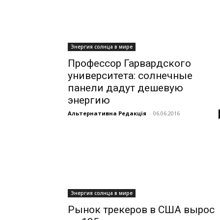
Энергия солнца в мире
Профессор Гарвардского
университета: солнечные
панели дадут дешевую
энергию
Альтернативна Редакція
-
06.06.2016
Энергия солнца в мире
Рынок трекеров в США вырос