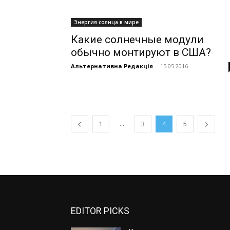
Энергия солнца в мире
Какие солнечные модули
обычно монтируют в США?
Альтернативна Редакція
-
15.05.2016
...
1
3
4
5
EDITOR PICKS