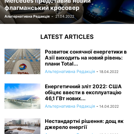
Mercedes представив новий
флагманський кросовер
Альтернативна Редакція
-
21.04.2022
LATEST ARTICLES
Розвиток сонячної енергетики в
Азії виходить на новий рівень:
плани Total...
Альтернативна Редакція
-
18.04.2022
Енергетичний зліт 2022: США
обіцяє ввести в експлуатацію
46,1 ГВт нових...
Альтернативна Редакція
-
14.04.2022
Нестандартні рішення: дощ як
джерело енергії