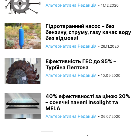
Альтернативна Редакція
-
11.12.2020
Гідротаранний насос – без
бензину, струму, газу качає воду
без відмови!
Альтернативна Редакція
-
26.11.2020
Ефективність ГЕС до 95% –
Турбіна Пелтона
Альтернативна Редакція
-
10.09.2020
40% ефективності за ціною 20%
– сонячні панелі Insolight та
MELA
Альтернативна Редакція
-
06.07.2020