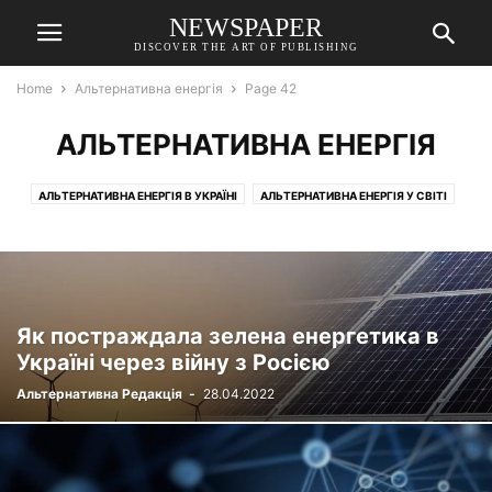
NEWSPAPER
DISCOVER THE ART OF PUBLISHING
Home
Альтернативна енергія
Page 42
АЛЬТЕРНАТИВНА ЕНЕРГІЯ
АЛЬТЕРНАТИВНА ЕНЕРГІЯ В УКРАЇНІ
АЛЬТЕРНАТИВНА ЕНЕРГІЯ У СВІТІ
ВІДКРИТТЯ В ГАЛУЗІ АЛЬТЕРНАТИВНОЇ ЕНЕРГІЇ
ЗАПИТАННЯ-ВІДПОВІДІ
ІДЕЇ ДЛЯ ЕНЕРГОНЕЗАЛЕЖНОСТІ
ЦІКАВІ ФАКТИ
Як постраждала зелена енергетика в
Україні через війну з Росією
Альтернативна Редакція
-
28.04.2022