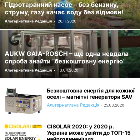
Гідротаранний насос – без бензину,
струму, газу качає воду без відмови!
Альтернативна Редакція
-
26.11.2020
AUKW GAIA-ROSCH – ще одна невдала
спроба знайти “безкоштовну енергію”
Альтернативна Редакція
-
13.04.2020
Безкоштовна енергія для кожної
оселі – магнітні генератори SAV
Альтернативна Редакція
-
25.03.2020
CISOLAR 2020: у 2020 р.
Україна може увійти до ТОП-15
найрозвиненіших...