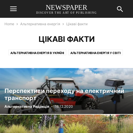
NEWSPAPER
DISCOVER THE ART OF PUBLISHING
Home
Альтернативна енергія
Цікаві факти
ЦІКАВІ ФАКТИ
АЛЬТЕРНАТИВНА ЕНЕРГІЯ В УКРАЇНІ
АЛЬТЕРНАТИВНА ЕНЕРГІЯ У СВІТІ
ВІДКРИТТЯ В ГАЛУЗІ АЛЬТЕРНАТИВНОЇ ЕНЕРГІЇ
ЗАПИТАННЯ-ВІДПОВІДІ
ІДЕЇ ДЛЯ ЕНЕРГОНЕЗАЛЕЖНОСТІ
ЦІКАВІ ФАКТИ
Перспективи переходу на електричний
транспорт
Альтернативна Редакція
-
16.12.2020