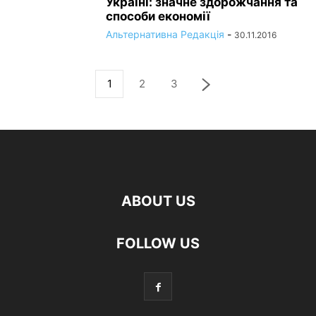
Україні: значне здорожчання та
способи економії
Альтернативна Редакція
-
30.11.2016
1
2
3
ABOUT US
FOLLOW US