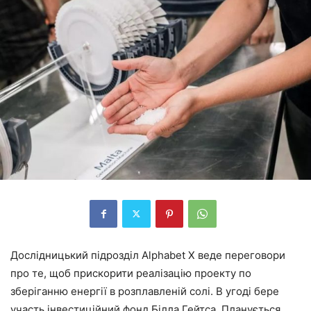
Дослідницький підрозділ Alphabet X веде переговори
про те, щоб прискорити реалізацію проекту по
зберіганню енергії в розплавленій солі. В угоді бере
участь інвестиційний фонд Білла Гейтса. Планується