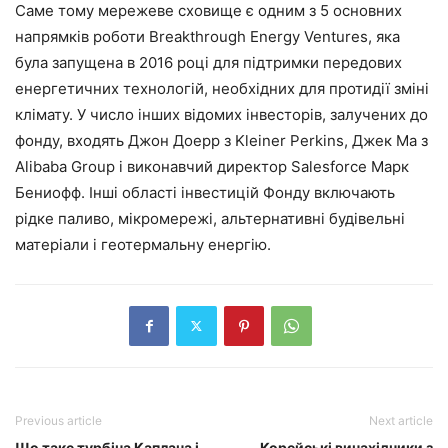
Саме тому мережеве сховище є одним з 5 основних
напрямків роботи Breakthrough Energy Ventures, яка
була запущена в 2016 році для підтримки передових
енергетичних технологій, необхідних для протидії зміні
клімату. У число інших відомих інвесторів, залучених до
фонду, входять Джон Доерр з Kleiner Perkins, Джек Ма з
Alibaba Group і виконавчий директор Salesforce Марк
Бениофф. Інші області інвестицій Фонду включають
рідке паливо, мікромережі, альтернативні будівельні
матеріали і геотермальну енергію.
Previous article
Next article
Що таке турбіна Каплана і
Корейські винахідники з