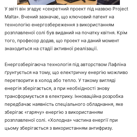
У звіті він згадує «секретний проект під назвою Project
Malta». Вчений зазначає, що ключовий патент на
технологію енергозбереження з використанням
розплавленої солі був виданий на початку квітня. Крім
того, професор додав, що проект на даний момент
знаходиться на стадії активної реалізації.
Енергозберігаюча технологія під авторством Лафліна
ґрунтується на тому, що електричну енергію можливо
перетворити в холод або тепло. У такому вигляді
енергія зберігається, а при необхідності знову
трансформується в електрику. Інноваційна розробка
передбачає наявність спеціального обладнання, яке
зберігає «гарячу» енергію з використанням
розплавленої солі. «Холодна» частина енергії при
цьому зберігається з використанням антифризу.