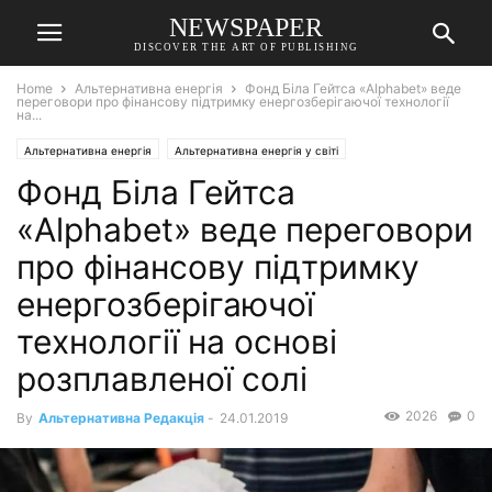
NEWSPAPER
DISCOVER THE ART OF PUBLISHING
Home
Альтернативна енергія
Фонд Біла Гейтса «Alphabet» веде
переговори про фінансову підтримку енергозберігаючої технології
на...
Альтернативна енергія
Альтернативна енергія у світі
Фонд Біла Гейтса
Ідеї для енергонезалежності
«Alphabet» веде переговори
про фінансову підтримку
енергозберігаючої
технології на основі
розплавленої солі
2026
0
By
Альтернативна Редакція
-
24.01.2019