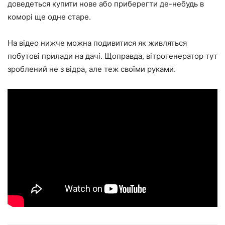
доведеться купити нове або приберегти де-небудь в
коморі ще одне старе.
На відео нижче можна подивитися як живляться
побутові прилади на дачі. Щоправда, вітрогенератор тут
зроблений не з відра, але теж своїми руками.