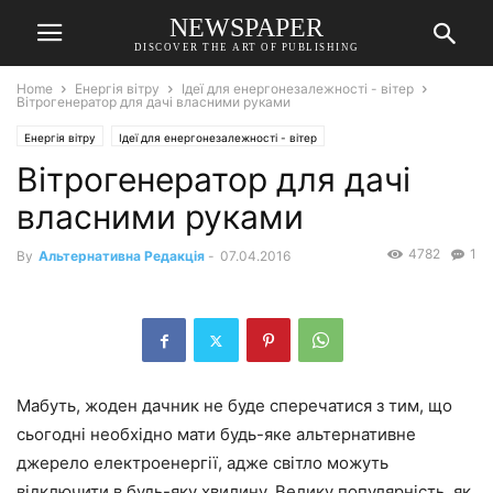
NEWSPAPER
DISCOVER THE ART OF PUBLISHING
Home
Енергія вітру
Ідеї для енергонезалежності - вітер
Вітрогенератор для дачі власними руками
Енергія вітру
Ідеї для енергонезалежності - вітер
Вітрогенератор для дачі
власними руками
4782
1
By
Альтернативна Редакція
-
07.04.2016
Мабуть, жоден дачник не буде сперечатися з тим, що
сьогодні необхідно мати будь-яке альтернативне
джерело електроенергії, адже світло можуть
відключити в будь-яку хвилину. Велику популярність, як