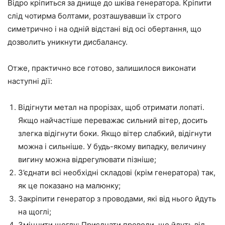
Відро кріпиться за днище до шківа генератора. Кріпити
слід чотирма болтами, розташувавши їх строго
симетрично і на одній відстані від осі обертання, що
дозволить уникнути дисбалансу.
Отже, практично все готово, залишилося виконати
наступні дії:
Відігнути метал на прорізах, щоб отримати лопаті.
Якщо найчастіше переважає сильний вітер, досить
злегка відігнути боки. Якщо вітер слабкий, відігнути
можна і сильніше. У будь-якому випадку, величину
вигину можна відрегулювати пізніше;
З’єднати всі необхідні складові (крім генератора) так,
як це показано на малюнку;
Закріпити генератор з проводами, які від нього йдуть
на щоглі;
Зміцнити щоглу; Приєднати проводи, що йдуть від