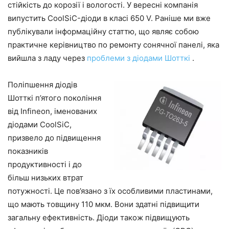
стійкість до корозії і вологості. У вересні компанія
випустить CoolSiC-діоди в класі 650 V. Раніше ми вже
публікували інформаційну статтю, що являє собою
практичне керівництво по ремонту сонячної панелі, яка
вийшла з ладу через
проблеми з діодами Шотткі
.
Поліпшення діодів
Шотткі п’ятого покоління
від Infineon, іменованих
діодами CoolSiC,
призвело до підвищення
показників
продуктивності і до
більш низьких втрат
потужності. Це пов’язано з їх особливими пластинами,
що мають товщину 110 мкм. Вони здатні підвищити
загальну ефективність. Діоди також підвищують