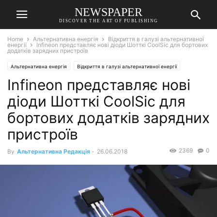
NEWSPAPER
DISCOVER THE ART OF PUBLISHING
Home
Альтернативна енергія
Відкриття в галузі альтернативної
енергії
Infineon представляє нові діоди Шотткі CoolSic для бортових
додатків зарядних пристроїв
Альтернативна енергія
Відкриття в галузі альтернативної енергії
Infineon представляє нові
діоди Шотткі CoolSic для
бортових додатків зарядних
пристроїв
2369
0
By
Альтернативна Редакція
-
26.06.2018