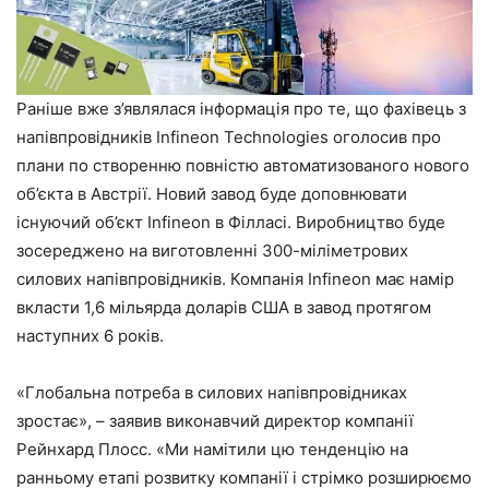
Раніше вже з’являлася інформація про те, що фахівець з
напівпровідників Infineon Technologies оголосив про
плани по створенню повністю автоматизованого нового
об’єкта в Австрії. Новий завод буде доповнювати
існуючий об’єкт Infineon в Філласі. Виробництво буде
зосереджено на виготовленні 300-міліметрових
силових напівпровідників. Компанія Infineon має намір
вкласти 1,6 мільярда доларів США в завод протягом
наступних 6 років.
«Глобальна потреба в силових напівпровідниках
зростає», – заявив виконавчий директор компанії
Рейнхард Плосс. «Ми намітили цю тенденцію на
ранньому етапі розвитку компанії і стрімко розширюємо