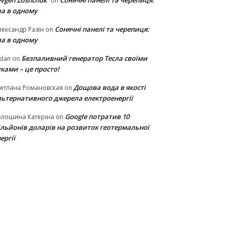
vgen Zoshchuk
Сонячні панелі та черепиця:
on
ва в одному
Сонячні панелі та черепиця:
ександр Разін
on
ва в одному
Безпаливний генератор Тесла своїми
slan
on
ками – це просто!
Дощова вода в якості
етлана Романовская
on
льтернативного джерела електроенергії
Google потратив 10
олошина Катеріна
on
ільйонів доларів на розвиток геотермальної
ергії