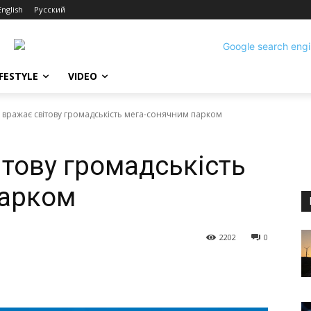
English
Русский
IFESTYLE
VIDEO
 вражає світову громадськість мега-сонячним парком
ітову громадськість
парком
2202
0