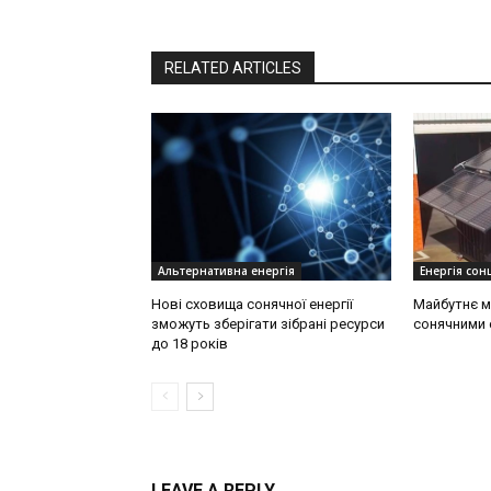
RELATED ARTICLES
Альтернативна енергія
Енергія сонц
Нові сховища сонячної енергії
Майбутнє м
зможуть зберігати зібрані ресурси
сонячними 
до 18 років
LEAVE A REPLY