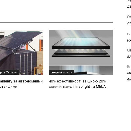
Ye
д
Ол
д
ru
ру
Св
а
В
м
я в Україні
Енергія сонця
ен
айнінгу за автономними
40% ефективності за ціною 20% –
станціями
сонячні панелі Insolight та MELA