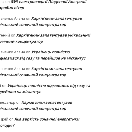
83% електроенергії Південної Австралії
иза
on
иробив вітер
Харків’янин запатентував
озненко Алена
on
нікальний сонячний концентратор
Харків’янин запатентував унікальний
гений
on
онячний концентратор
Українець повністю
озненко Алена
on
дмовився від газу та перейшов на міскантус
Харків’янин запатентував
озненко Алена
on
нікальний сонячний концентратор
Українець повністю відмовився від газу та
t
on
ерейшов на міскантус
Харків’янин запатентував
лександр
on
нікальний сонячний концентратор
Яка вартість сонячної енергетики
дрій
on
огодні?