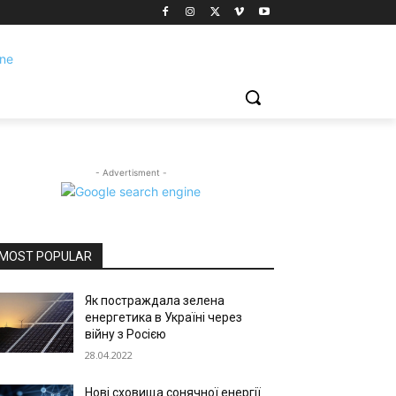
- Advertisment -
MOST POPULAR
Як постраждала зелена
енергетика в Україні через
війну з Росією
28.04.2022
Нові сховища сонячної енергії