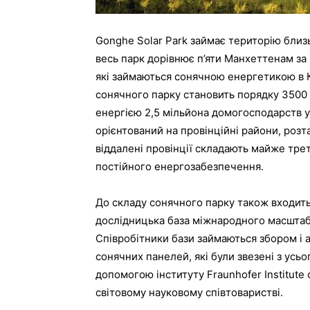
Gonghe Solar Park займає територію близь
весь парк дорівнює п’яти Манхеттенам за 
які займаються сонячною енергетикою в К
сонячного парку становить порядку 3500 
енергією 2,5 мільйона домогосподарств у
орієнтований на провінційні райони, розташ
віддалені провінції складають майже тре
постійного енергозабезпечення.
До складу сонячного парку також входит
дослідницька база міжнародного масштаб
Співробітники бази займаються збором і 
сонячних панелей, які були звезені з усьо
допомогою інституту Fraunhofer Institute 
світовому науковому співтоваристві.