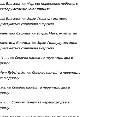
лія Власова
Чергові підкорення небесного
on
остору літаком Solar Impulse
лія Власова
Зірки Голівуду активно
on
ористуються сонячною енергією
алентина Євшина
Вітряк Mars, який літає
on
алентина Євшина
Зірки Голівуду активно
on
ористуються сонячною енергією
Сонячні панелі та черепиця: два в
Yttriy
on
дному
lery Rybchenko
Сонячні панелі та черепиця:
on
ва в одному
Сонячні панелі та черепиця: два в
ктор
on
дному
Сонячні панелі та черепиця: два в
лекс
on
дному