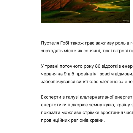
Пустеля Гобі також грає важливу роль в ге
знаходять місце як сонячні, так і вітрові п
У травні поточного року 86 відсотків енер
червня на 9 діб провінція і зовсім відмови
забезпечувався винятково «зеленою» ене
Експерти в галузі альтернативної енергет
енергетики підкорює земну кулю, країну з
показати можливе стрімке зростання част
провінційних регіонів країни.