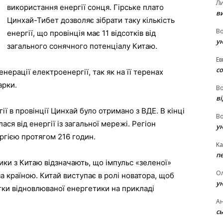
Л
використання енергії сонця. Гірське плато
в
Цинхай-Тибет дозволяє зібрати таку кількість
В
енергії, що провінція має 11 відсотків від
у
загального сонячного потенціалу Китаю.
Ев
с
нерації електроенергії, так як на її теренах
арки.
В
ві
гії в провінції Цинхай було отримано з ВДЕ. В кінці
В
лася від енергії із загальної мережі. Регіон
у
ргією протягом 216 годин.
Ka
п
ики з Китаю відзначають, що імпульс «зеленої»
О
а країною. Китай виступає в ролі новатора, щоб
у
ки відновлюваної енергетики на прикладі
Ан
сь