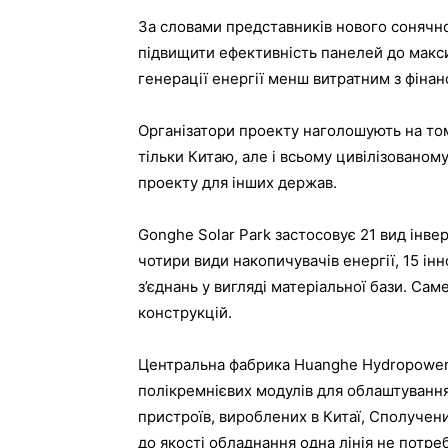
За словами представників нового сонячно
підвищити ефективність панелей до макси
генерації енергії менш витратним з фінан
Організатори проекту наголошують на то
тільки Китаю, але і всьому цивілізовано
проекту для інших держав.
Gonghe Solar Park застосовує 21 вид інве
чотири види накопичувачів енергії, 15 інн
з’єднань у вигляді матеріальної бази. Са
конструкцій.
Центральна фабрика Huanghe Hydropower 
полікремнієвих модулів для облаштування
пристроїв, вироблених в Китаї, Сполучени
до якості обладнання одна лінія не потреб