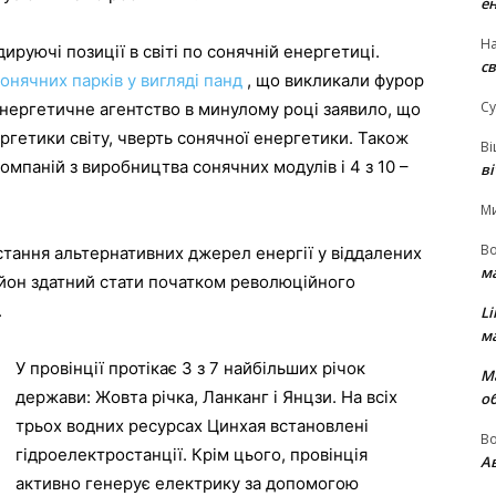
е
На
ируючі позиції в світі по сонячній енергетиці.
св
онячних парків у вигляді панд
, що викликали фурор
Су
енергетичне агентство в минулому році заявило, що
ргетики світу, чверть сонячної енергетики. Також
В
омпаній з виробництва сонячних модулів і 4 з 10 –
в
М
В
тання альтернативних джерел енергії у віддалених
м
айон здатний стати початком революційного
.
Li
м
У провінції протікає 3 з 7 найбільших річок
М
держави: Жовта річка, Ланканг і Янцзи. На всіх
о
трьох водних ресурсах Цинхая встановлені
В
гідроелектростанції. Крім цього, провінція
Ав
активно генерує електрику за допомогою