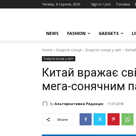
Четвер, 6 Серпня, 2026
Sign in / Join
Головна
NEWS
FASHION
GADGETS
L
Home
Енергія сонця
Енергія сонця у світі
Китай
Енергія сонця у світі
Китай вражає св
мега-сонячним 
By
Альтернативна Редакція
11.07.2018
Share