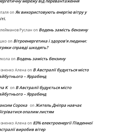
нергетичну мережу від перевантаження
Як використовують енергію вітру у
таля
on
іті.
Водень замість бензину
лейманов Руслан
on
Вітроенергетика і здоров’я людини:
ішко
on
ітряки cправді шкодять?
Водень замість бензину
икола
on
В Австралії будується місто
озненко Алена
on
айбутнього – Яррабенд
na K
В Австралії будується місто
on
айбутнього – Яррабенд
аксим Сорока
Житель Дніпра навчає
on
бігріватися опалим листям
83% електроенергії Південної
озненко Алена
on
стралії виробив вітер