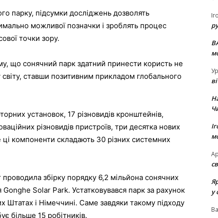
го парку, підсумки досліджень дозволять
Іг
р
мально можливої ​​позначки і зроблять процес
сової точки зору.
В
м
му, що сонячний парк здатний принести користь не
Ур
му світу, ставши позитивним прикладом глобального
в
Н
Ч
рторних установок, 17 різновидів кронштейнів,
Іг
оваційних різновидів пристроїв, три десятка нових
м
ме ці компоненти складають 30 різних системних
Ар
св
проводила збірку порядку 6,2 мільйона сонячних
Я
 Gonghe Solar Park. Устатковувався парк за рахунок
у 
х Штатах і Німеччині. Саме завдяки такому підходу
В
ує більше 15 робітників.