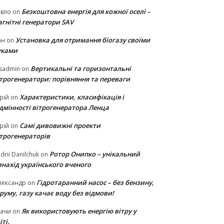
Безкоштовна енергія для кожної оселі –
авло
on
гнітні генератори SAV
Установка для отримання біогазу своїми
ан
on
уками
Вертикальні та горизонтальні
sadmin
on
ітрогенератори: порівняння та переваги
Характеристики, класифікація і
рій
on
ідмінності вітрогенератора Ленца
Самі дивовижні проекти
рій
on
ітрогенераторів
Ротор Онипко – унікальний
drii Danilchuk
on
нахід українського вченого
Гідротаранний насос – без бензину,
лександр
on
руму, газу качає воду без відмови!
Як використовують енергію вітру у
тачи
on
іті.