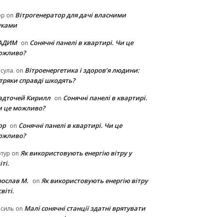
Вітрогенератор для дачі власними
ор
on
уками
АДИМ
Сонячні панелі в квартирі. Чи це
on
ожливо?
Вітроенергетика і здоров’я людини:
сула.
on
ітряки cправді шкодять?
адточей Кирилл
Сонячні панелі в квартирі.
on
и це можливо?
ор
Сонячні панелі в квартирі. Чи це
on
ожливо?
Як використовують енергію вітру у
тур
on
іті.
рослав М.
Як використовують енергію вітру
on
світі.
Малі сонячні станції здатні врятувати
асиль
on