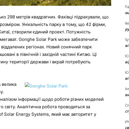
П
ма
ко 298 метрів квадратних. Фахівці підрахували, що
Ів
розміром. Унікальність парку в тому, що 42 фірми,
р
итаї, створили єдиний проект. Потужність
мегават. Gonghe Solar Park може забезпечити
Sy
в
 віддалених регіонах. Новий сонячний парк
овані в північній і західній частині Китаю. Ці
Ю
тину території держави і вкрай потребують
в
Ю
в
ь велика
An
у.
ви
аналізом інформації щодо роботи різних моделей
О
го світу. Аналітична робота проводиться за
ст
of Solar Energy Systems, який має авторитет у
И
св