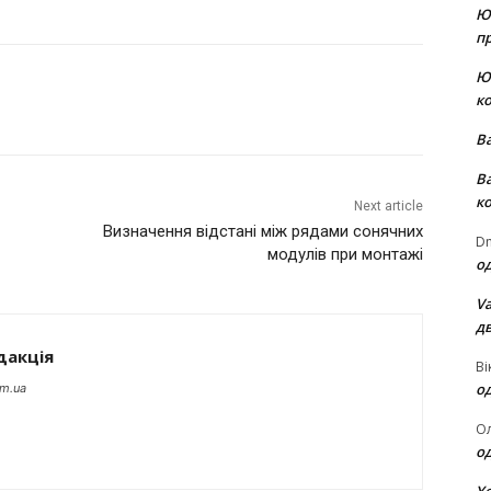
Ю
пр
Ю
к
В
В
к
Next article
Визначення відстані між рядами сонячних
Dm
модулів при монтажі
о
Va
д
дакція
Ві
о
om.ua
О
о