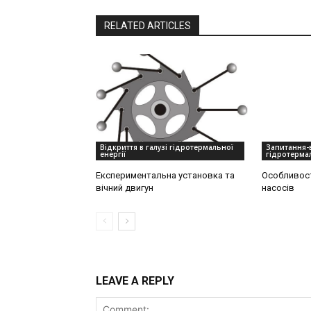
RELATED ARTICLES
Відкриття в галузі гідротермальної
Запитання-в
енергії
гідротермал
Експериментальна установка та
Особливост
вічний двигун
насосів
LEAVE A REPLY