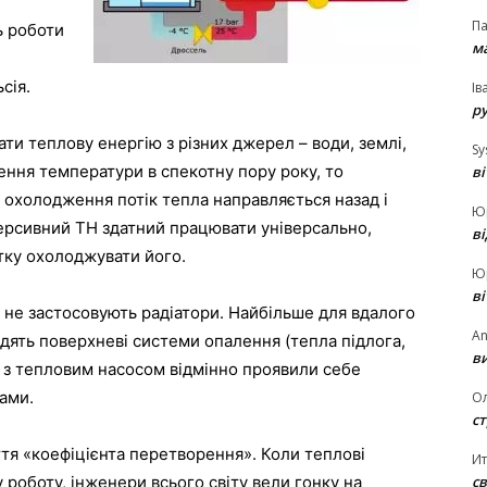
П
ь роботи
ма
сія.
Ів
р
ти теплову енергію з різних джерел – води, землі,
Sy
ння температури в спекотну пору року, то
в
 охолодження потік тепла направляється назад і
Ю
версивний ТН здатний працювати універсально,
в
ітку охолоджувати його.
Ю
в
 не застосовують радіатори. Найбільше для вдалого
An
одять поверхневі системи опалення (тепла підлога,
ви
емі з тепловим насосом відмінно проявили себе
ами.
О
ст
ття «коефіцієнта перетворення». Коли теплові
И
св
 роботу, інженери всього світу вели гонку на