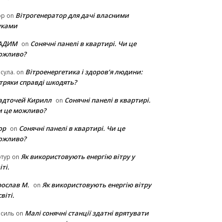
Вітрогенератор для дачі власними
ор
on
уками
АДИМ
Сонячні панелі в квартирі. Чи це
on
ожливо?
Вітроенергетика і здоров’я людини:
сула.
on
ітряки cправді шкодять?
адточей Кирилл
Сонячні панелі в квартирі.
on
и це можливо?
ор
Сонячні панелі в квартирі. Чи це
on
ожливо?
Як використовують енергію вітру у
тур
on
іті.
рослав М.
Як використовують енергію вітру
on
світі.
Малі сонячні станції здатні врятувати
асиль
on