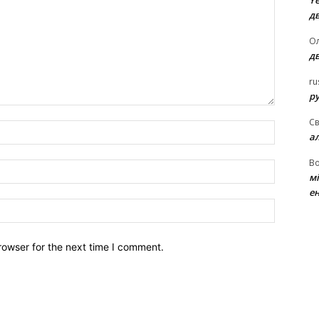
Ye
д
Ол
д
ru
ру
Св
Name:*
а
В
Email:*
м
ен
Website:
rowser for the next time I comment.