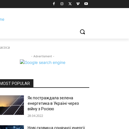
насоса
- Advertisment -
MOST POPULAR
Як постраждала зелена
енергетика в Україні через
війну з Росією
28.04.2022
Нові сховища сонячної енергії