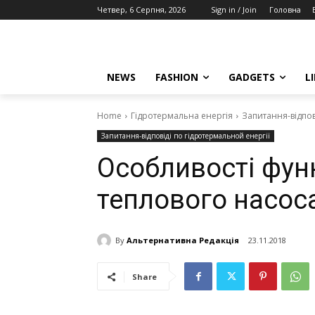
Четвер, 6 Серпня, 2026
Sign in / Join
Головна
NEWS
FASHION
GADGETS
L
Home
Гідротермальна енергія
Запитання-відпов
Запитання-відповіді по гідротермальной енергії
Особливості фун
теплового насос
By
Альтернативна Редакція
23.11.2018
Share