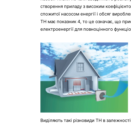
створення приладу з високим коефіцієнтом
спожитої насосом енергії і обсяг виробле
ТН має показник 4, то це означає, що при
електроенергії для повноцінного функціо
Виділяють такі різновиди ТН в залежност