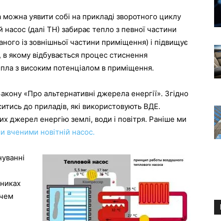
 можна уявити собі на прикладі зворотного циклу
насос (далі ТН) забирає тепло з певної частини
аного із зовнішньої частини приміщення) і підвищує
 в якому відбувається процес стиснення
тепла з високим потенціалом в приміщення.
Закону «Про альтернативні джерела енергії». Згідно
итись до приладів, які використовують ВДЕ.
х джерел енергію землі, води і повітря. Раніше ми
и вченими новітній насос.
нуванні
зниках
ачем