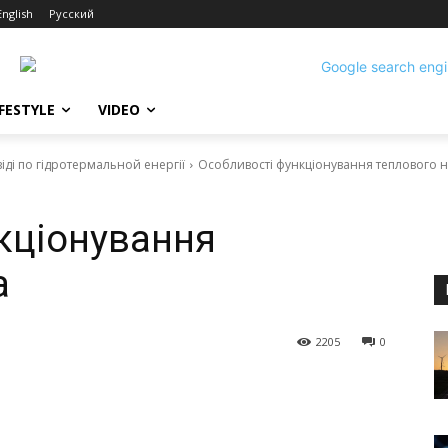
English
Русский
IFESTYLE
VIDEO
іді по гідротермальной енергії
Особливості функціонування теплового 
кціонування
а
2205
0