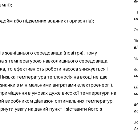
е
емлі);
На
св
одойм або підземних водяних горизонтів);
Су
В
в
із зовнішнього середовища (повітря), тому
М
зана з температурою навколишнього середовища.
ка, то ефективність роботи насоса знижується і
В
м
Низька температура теплоносія на вході не дає
означки з мінімальними витратами електроенергії.
Li
 приміщення в умовах дуже високої температури на
м
ний виробником діапазон оптимальних температур.
М
нути увагу на даний пункт і зіставити його з
о
.
В
Ав