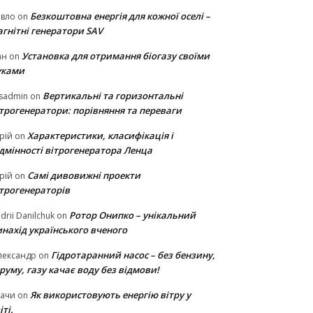
Безкоштовна енергія для кожної оселі –
авло
on
гнітні генератори SAV
Установка для отримання біогазу своїми
ан
on
уками
Вертикальні та горизонтальні
sadmin
on
ітрогенератори: порівняння та переваги
Характеристики, класифікація і
рій
on
ідмінності вітрогенератора Ленца
Самі дивовижні проекти
рій
on
ітрогенераторів
Ротор Онипко – унікальний
drii Danilchuk
on
нахід українського вченого
Гідротаранний насос – без бензину,
лександр
on
руму, газу качає воду без відмови!
Як використовують енергію вітру у
тачи
on
іті.