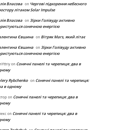
лія Власова
Чергові підкорення небесного
on
остору літаком Solar Impulse
лія Власова
Зірки Голівуду активно
on
ористуються сонячною енергією
алентина Євшина
Вітряк Mars, який літає
on
алентина Євшина
Зірки Голівуду активно
on
ористуються сонячною енергією
Сонячні панелі та черепиця: два в
Yttriy
on
дному
lery Rybchenko
Сонячні панелі та черепиця:
on
ва в одному
Сонячні панелі та черепиця: два в
ктор
on
дному
Сонячні панелі та черепиця: два в
лекс
on
дному