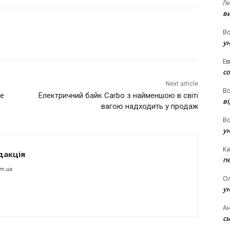
Л
в
В
у
Ев
с
Next article
В
ке
Електричний байк Carbo з найменшою в світі
ві
вагою надходить у продаж
В
у
Ka
дакція
п
om.ua
О
у
Ан
сь