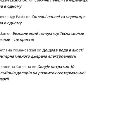
vgen Zoshchuk
Сонячні панелі та черепиця:
on
ва в одному
Сонячні панелі та черепиця:
ександр Разін
on
ва в одному
Безпаливний генератор Тесла своїми
slan
on
ками – це просто!
Дощова вода в якості
етлана Романовская
on
льтернативного джерела електроенергії
Google потратив 10
олошина Катеріна
on
ільйонів доларів на розвиток геотермальної
ергії