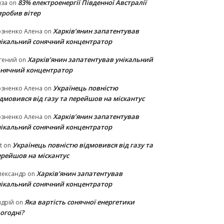
83% електроенергії Південної Австралії
иза
on
иробив вітер
Харків’янин запатентував
озненко Алена
on
нікальний сонячний концентратор
Харків’янин запатентував унікальний
гений
on
онячний концентратор
Українець повністю
озненко Алена
on
дмовився від газу та перейшов на міскантус
Харків’янин запатентував
озненко Алена
on
нікальний сонячний концентратор
Українець повністю відмовився від газу та
t
on
ерейшов на міскантус
Харків’янин запатентував
лександр
on
нікальний сонячний концентратор
Яка вартість сонячної енергетики
дрій
on
огодні?