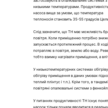
застосовують в опалювальних системах з
низькими температурами. Продуктивніст
насоса вище за умови, що температура
теплоносія становить 35-55 градусів Цель
Слід зазначити, що ТН має можливість бра
повітря. Коли приміщенню потрібно зниже
запускається протилежний процес. В ході
потрапляє в повітря, землю або воду. Ре
тобто взимку нагрівати приміщення, а вл
У низькотемпературних системах обігріву
обігріву приміщення в даних умовах підх
теплий плінтус і т.п.). Крім того, в танд
повітряні опалювальні системи з фенкойл
У питаннях продуктивності ТН існує поня
насоси тільки почали вводитися в реальну