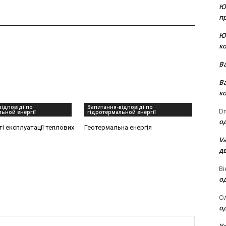
Ю
пр
Ю
к
В
В
к
ідповіді по
Запитання-відповіді по
Dm
ьной енергії
гідротермальной енергії
о
і експлуатації теплових
Геотермальна енергія
Va
д
Ві
о
О
о