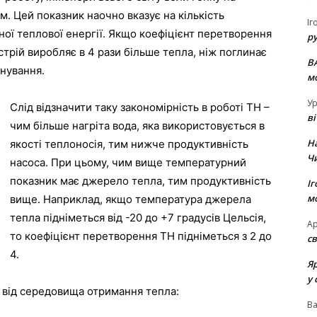
. Цей показник наочно вказує на кількість
Іг
ної теплової енергії. Якщо коефіцієнт перетворення
р
стрій виробляє в 4 рази більше тепла, ніж поглинає
В
нування.
м
Ур
Слід відзначити таку закономірність в роботі ТН –
в
чим більше нагріта вода, яка використовується в
Н
якості теплоносія, тим нижче продуктивність
Ч
насоса. При цьому, чим вище температурний
показник має джерело тепла, тим продуктивність
Іг
м
вище. Наприклад, якщо температура джерела
тепла підніметься від -20 до +7 градусів Цельсія,
Ар
то коефіцієнт перетворення ТН підніметься з 2 до
св
4.
Я
у 
і від середовища отримання тепла:
В