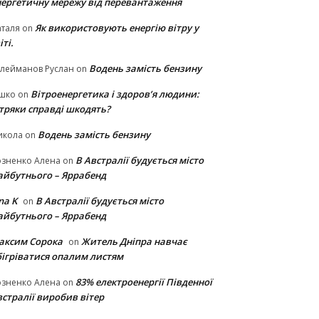
нергетичну мережу від перевантаження
Як використовують енергію вітру у
таля
on
іті.
Водень замість бензину
лейманов Руслан
on
Вітроенергетика і здоров’я людини:
ішко
on
ітряки cправді шкодять?
Водень замість бензину
икола
on
В Австралії будується місто
озненко Алена
on
айбутнього – Яррабенд
na K
В Австралії будується місто
on
айбутнього – Яррабенд
аксим Сорока
Житель Дніпра навчає
on
бігріватися опалим листям
83% електроенергії Південної
озненко Алена
on
стралії виробив вітер