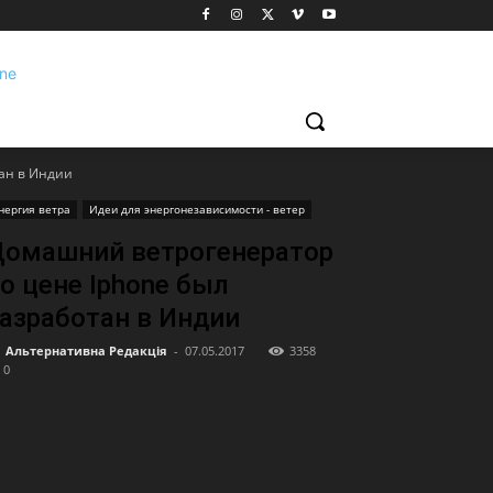
ан в Индии
нергия ветра
Идеи для энергонезависимости - ветер
омашний ветрогенератор
о цене Iphone был
азработан в Индии
Альтернативна Редакція
-
07.05.2017
3358
0