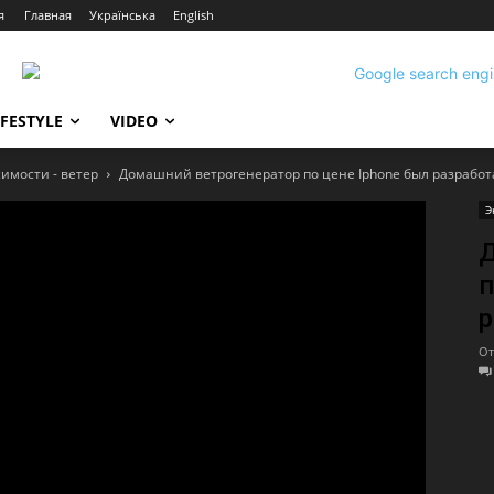
я
Главная
Українська
English
IFESTYLE
VIDEO
имости - ветер
Домашний ветрогенератор по цене Iphone был разработ
Э
Д
п
р
От