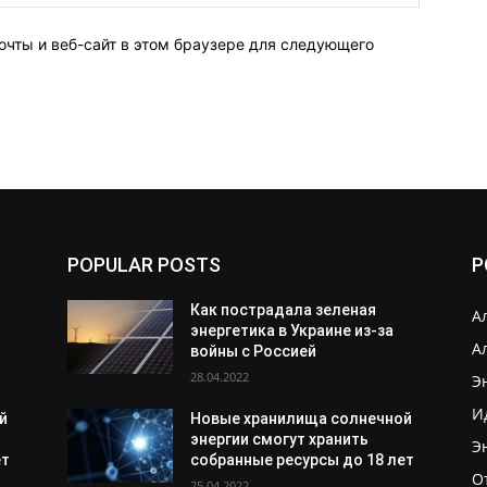
очты и веб-сайт в этом браузере для следующего
POPULAR POSTS
P
Как пострадала зеленая
А
энергетика в Украине из-за
А
войны с Россией
28.04.2022
Э
И
й
Новые хранилища солнечной
энергии смогут хранить
Э
ет
собранные ресурсы до 18 лет
О
25.04.2022