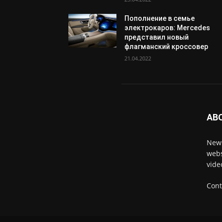
Пополнение в семье
электрокаров: Mercedes
представил новый
флагманский кроссовер
21.04.2022
AB
News
webs
vide
Cont