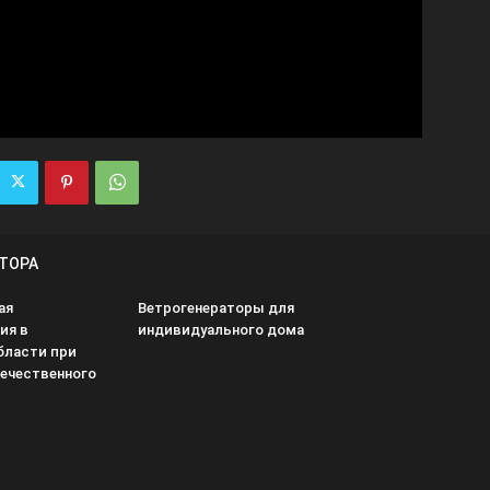
ВТОРА
ая
Ветрогенераторы для
ия в
индивидуального дома
бласти при
ечественного