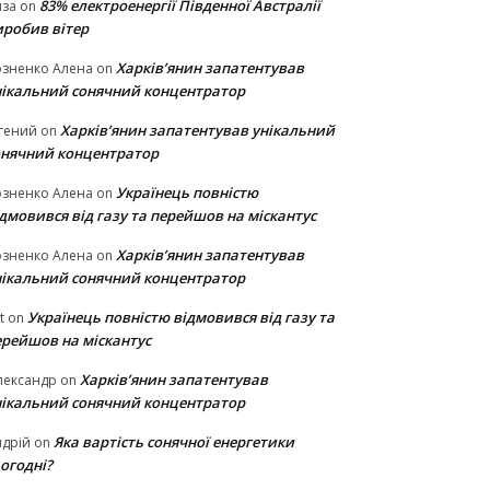
83% електроенергії Південної Австралії
иза
on
иробив вітер
Харків’янин запатентував
озненко Алена
on
нікальний сонячний концентратор
Харків’янин запатентував унікальний
гений
on
онячний концентратор
Українець повністю
озненко Алена
on
дмовився від газу та перейшов на міскантус
Харків’янин запатентував
озненко Алена
on
нікальний сонячний концентратор
Українець повністю відмовився від газу та
t
on
ерейшов на міскантус
Харків’янин запатентував
лександр
on
нікальний сонячний концентратор
Яка вартість сонячної енергетики
дрій
on
огодні?