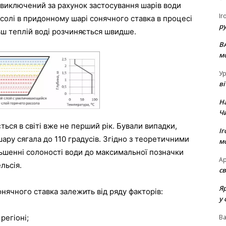
 виключений за рахунок застосування шарів води
Іг
я солі в придонному шарі сонячного ставка в процесі
р
льш теплій воді розчиняється швидше.
В
м
Ур
в
Н
Ч
ься в світі вже не перший рік. Бували випадки,
Іг
ру сягала до 110 градусів. Згідно з теоретичними
м
ьшенні солоності води до максимальної позначки
Ар
льсія.
св
Я
нячного ставка залежить від ряду факторів:
у 
регіоні;
В