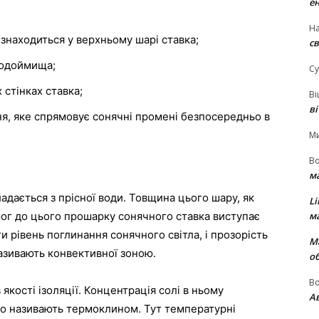
е
На
 знаходиться у верхньому шарі ставка;
св
водоймища;
Су
х стінках ставка;
В
в
я, яке спрямовує сонячні промені безпосередньо в
М
В
м
адається з прісної води. Товщина цього шару, як
Li
имог до цього прошарку сонячного ставка виступає
м
и рівень поглинання сонячного світла, і прозорість
М
азивають конвективної зоною.
о
В
якості ізоляції. Концентрація солі в ньому
Ав
го називають термоклином. Тут температурні