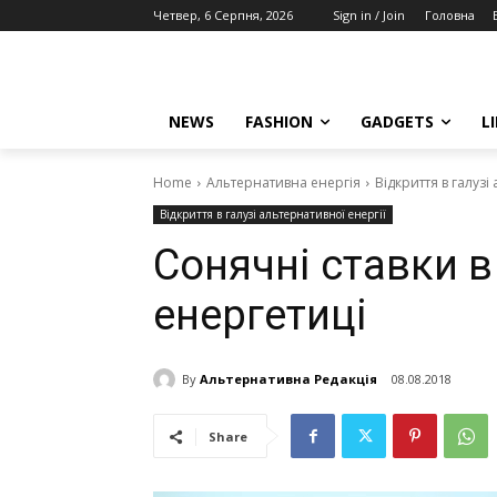
Четвер, 6 Серпня, 2026
Sign in / Join
Головна
NEWS
FASHION
GADGETS
L
Home
Альтернативна енергія
Відкриття в галузі
Відкриття в галузі альтернативної енергії
Сонячні ставки в
енергетиці
By
Альтернативна Редакція
08.08.2018
Share