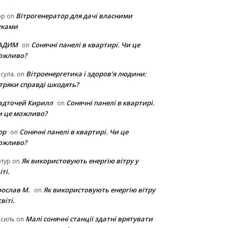
Вітрогенератор для дачі власними
ор
on
уками
АДИМ
Сонячні панелі в квартирі. Чи це
on
ожливо?
Вітроенергетика і здоров’я людини:
сула.
on
ітряки cправді шкодять?
адточей Кирилл
Сонячні панелі в квартирі.
on
и це можливо?
ор
Сонячні панелі в квартирі. Чи це
on
ожливо?
Як використовують енергію вітру у
тур
on
іті.
рослав М.
Як використовують енергію вітру
on
світі.
Малі сонячні станції здатні врятувати
асиль
on