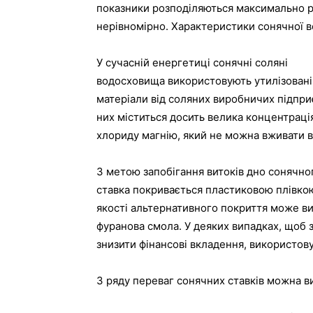
показники розподіляються максимально різ
нерівномірно. Характеристики сонячної 
У сучасній енергетиці сонячні соляні
водосховища використовують утилізовані
матеріали від соляних виробничих підпри
них міститься досить велика концентраці
хлориду магнію, який не можна вживати в 
З метою запобігання витоків дно сонячно
ставка покривається пластиковою плівко
якості альтернативного покриття може в
фуранова смола. У деяких випадках, щоб 
знизити фінансові вкладення, використов
З ряду переваг сонячних ставків можна ви