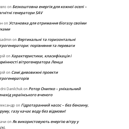
Безкоштовна енергія для кожної оселі –
авло
on
гнітні генератори SAV
Установка для отримання біогазу своїми
ан
on
уками
Вертикальні та горизонтальні
sadmin
on
ітрогенератори: порівняння та переваги
Характеристики, класифікація і
рій
on
ідмінності вітрогенератора Ленца
Самі дивовижні проекти
рій
on
ітрогенераторів
Ротор Онипко – унікальний
drii Danilchuk
on
нахід українського вченого
Гідротаранний насос – без бензину,
лександр
on
руму, газу качає воду без відмови!
Як використовують енергію вітру у
тачи
on
іті.