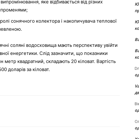
випромінювання, яке відбивається від різних
Ю
и променями;
пр
 ролі сонячного колектора і накопичувача теплової
Ю
к
ешевленою.
В
нячні соляні водосховища мають перспективу увійти
В
ної енергетики. Слід зазначити, що показники
к
ин метр квадратний, складають 20 кіловат. Вартість
Dm
00 доларів за кіловат.
о
Va
д
Ві
о
О
о