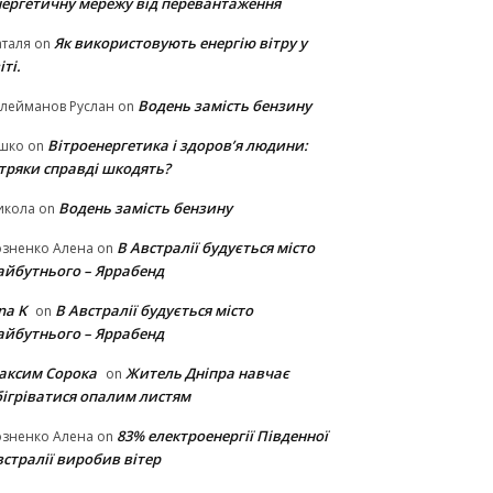
нергетичну мережу від перевантаження
Як використовують енергію вітру у
таля
on
іті.
Водень замість бензину
лейманов Руслан
on
Вітроенергетика і здоров’я людини:
ішко
on
ітряки cправді шкодять?
Водень замість бензину
икола
on
В Австралії будується місто
озненко Алена
on
айбутнього – Яррабенд
na K
В Австралії будується місто
on
айбутнього – Яррабенд
аксим Сорока
Житель Дніпра навчає
on
бігріватися опалим листям
83% електроенергії Південної
озненко Алена
on
стралії виробив вітер