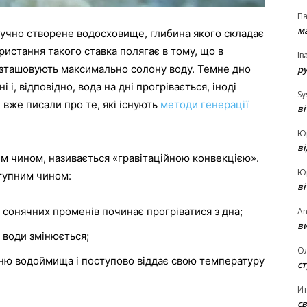
П
ма
учно створене водосховище, глибина якого складає
ристання такого ставка полягає в тому, що в
Ів
зташовують максимально солону воду. Темне дно
р
і, відповідно, вода на дні прогрівається, іноді
Sy
 вже писали про те, які існують
методи генерації
в
Ю
в
им чином, називається «гравітаційною конвекцією».
Ю
ступним чином:
в
 сонячних променів починає прогріватися з дна;
An
ви
 води змінюється;
О
хню водоймища і поступово віддає свою температуру
ст
И
св