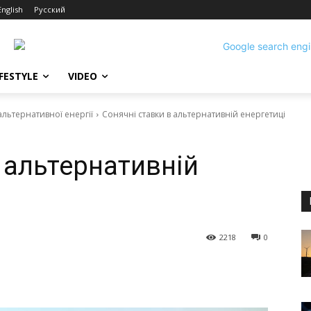
English
Русский
IFESTYLE
VIDEO
 альтернативної енергії
Сонячні ставки в альтернативній енергетиці
 альтернативній
2218
0