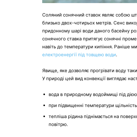
Соляний сонячний ставок являє собою шт
близько двох-чотирьох метрів. Сенс вико
придонному шарі води даного басейну ро
сонячного ставка притягує сонячні промені 
навіть до температури кипіння. Раніше ми
електроенергії під товщею води
.
Явище, яке дозволяє прогрівати воду так
У природі цей вид конвекції виглядає на
вода в природному водоймищі під дією
при підвищенні температури щільність
тепліша рідина піднімається на повер
повітрю.