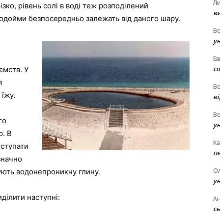
Л
ко, рівень солі в воді теж розподілений
в
водойми безпосередньо залежать від даного шару.
В
у
Ев
с
ємств. У
я
В
їжу.
ві
В
го
у
ю. В
Ka
иступати
п
значно
О
ують водонепроникну глину.
у
ділити наступні:
Ан
сь