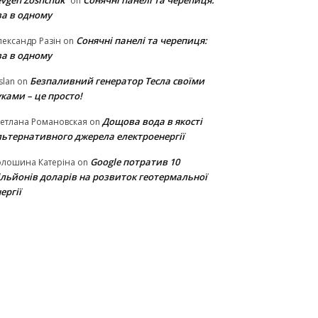
vgen Zoshchuk
Сонячні панелі та черепиця:
on
ва в одному
Сонячні панелі та черепиця:
ександр Разін
on
ва в одному
Безпаливний генератор Тесла своїми
slan
on
ками – це просто!
Дощова вода в якості
етлана Романовская
on
льтернативного джерела електроенергії
Google потратив 10
олошина Катеріна
on
ільйонів доларів на розвиток геотермальної
ергії