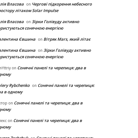
лія Власова
Чергові підкорення небесного
on
остору літаком Solar Impulse
лія Власова
Зірки Голівуду активно
on
ористуються сонячною енергією
алентина Євшина
Вітряк Mars, який літає
on
алентина Євшина
Зірки Голівуду активно
on
ористуються сонячною енергією
Сонячні панелі та черепиця: два в
Yttriy
on
дному
lery Rybchenko
Сонячні панелі та черепиця:
on
ва в одному
Сонячні панелі та черепиця: два в
ктор
on
дному
Сонячні панелі та черепиця: два в
лекс
on
дному