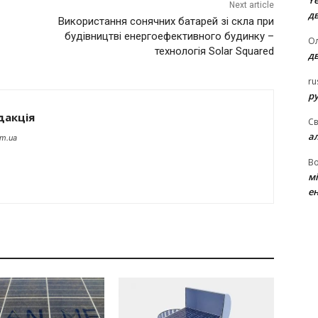
Ye
Next article
д
Використання сонячних батарей зі скла при
будівництві енергоефективного будинку –
Ол
технологія Solar Squared
д
ru
ру
дакція
Св
а
om.ua
В
м
ен