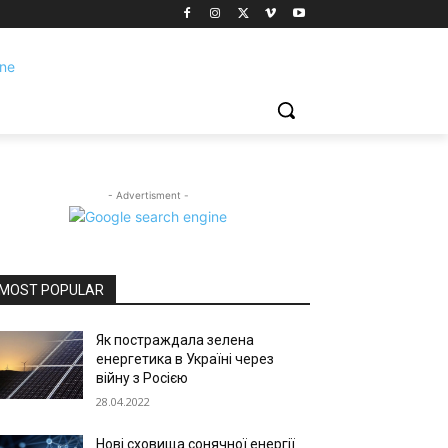
- Advertisment -
MOST POPULAR
Як постраждала зелена
енергетика в Україні через
війну з Росією
28.04.2022
Нові сховища сонячної енергії