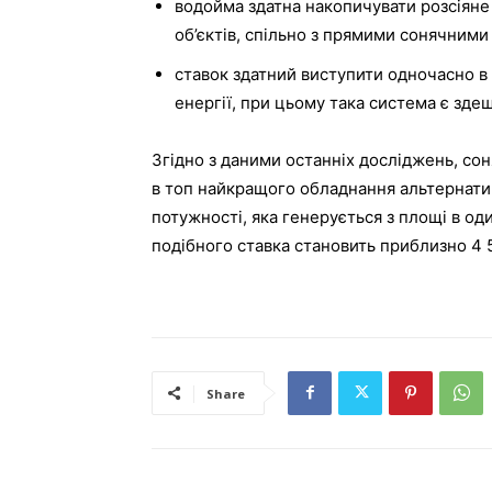
водойма здатна накопичувати розсіяне 
об’єктів, спільно з прямими сонячним
ставок здатний виступити одночасно в
енергії, при цьому така система є зд
Згідно з даними останніх досліджень, со
в топ найкращого обладнання альтернатив
потужності, яка генерується з площі в од
подібного ставка становить приблизно 4 5
Share