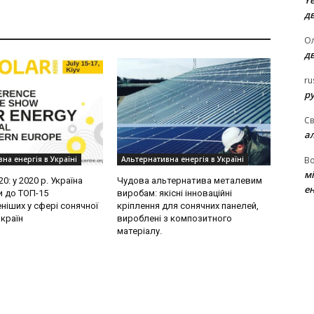
Ye
д
Ол
д
ru
ру
Св
а
В
на енергія в Україні
Альтернативна енергія в Україні
м
0: у 2020 р. Україна
Чудова альтернатива металевим
ен
и до ТОП-15
виробам: якісні інноваційні
ніших у сфері сонячної
кріплення для сонячних панелей,
 країн
вироблені з композитного
матеріалу.