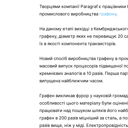
Творцями компанії Paragraf є працівники
промислового виробництва
графену
.
На даному етапі вихідці з Кембриджськог
графену, діаметр яких не перевищує 20 са
їх в якості компонента транзисторів.
Новий спосіб виробництва графену в про
масовий випуск процесорів підвищеної по
кремнієвих аналогів в 10 разів. Перша па
випущена найближчим часом.
Графен викликав фурор у науковій громадс
особливості цього матеріалу були оцінені 
працювати над пошуком шляхів його найб
графен в 200 разів міцніший за сталь, а 
разів вище, ніж у міді. Електропровідніст