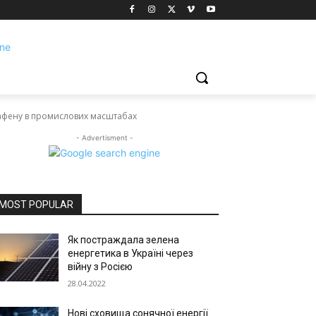
рафену в промислових масштабах
- Advertisment -
MOST POPULAR
Як постраждала зелена
енергетика в Україні через
війну з Росією
28.04.2022
Нові сховища сонячної енергії