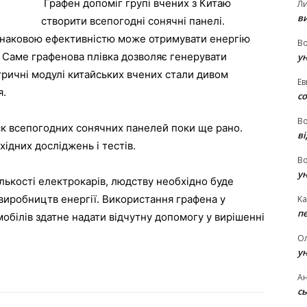
Графен допоміг групі вчених з Китаю
Л
в
створити всепогодні сонячні панелі.
однаковою ефективністю може отримувати енергію
В
. Саме графенова плівка дозволяє генерувати
у
ричні модулі китайських вчених стали дивом
Ев
я.
с
В
ск всепогодних сонячних панелей поки ще рано.
ві
ідних досліджень і тестів.
В
у
ількості електрокарів, людству необхідно буде
виробництв енергії. Використання графена у
Ka
п
обілів здатне надати відчутну допомогу у вирішенні
О
у
Ан
сь