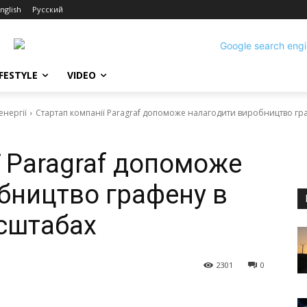
nglish
Русский
IFESTYLE
VIDEO
енергії
Стартап компанії Paragraf допоможе налагодити виробництво г
ї Paragraf допоможе
бництво графену в
сштабах
2301
0