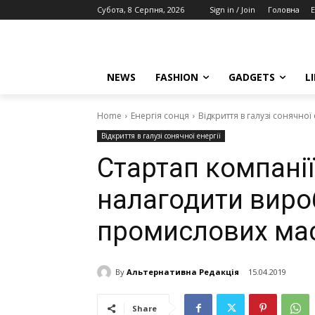
Субота, 8 Серпня, 2026
Sign in / Join
Головна
E
NEWS
FASHION
GADGETS
L
Home
Енергія сонця
Відкриття в галузі сонячної 
Відкриття в галузі сонячної енергії
Стартап компані
налагодити виро
промислових ма
By
Альтернативна Редакція
15.04.2019
Share