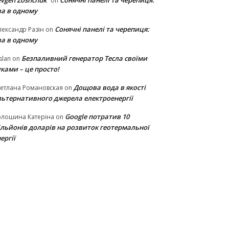
vgen Zoshchuk
Сонячні панелі та черепиця:
on
ва в одному
Сонячні панелі та черепиця:
ександр Разін
on
ва в одному
Безпаливний генератор Тесла своїми
slan
on
ками – це просто!
Дощова вода в якості
етлана Романовская
on
льтернативного джерела електроенергії
Google потратив 10
олошина Катеріна
on
ільйонів доларів на розвиток геотермальної
ергії