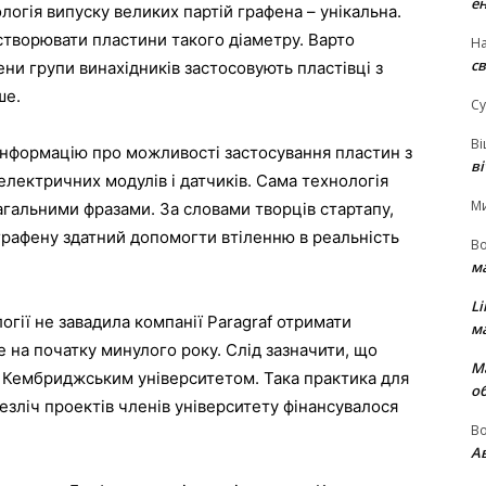
е
ологія випуску великих партій графена – унікальна.
 створювати пластини такого діаметру. Варто
На
св
ни групи винахідників застосовують пластівці з
ше.
Су
В
ь інформацію про можливості застосування пластин з
в
електричних модулів і датчиків. Сама технологія
М
агальними фразами. За словами творців стартапу,
графену здатний допомогти втіленню в реальність
В
м
Li
гії не завадила компанії Paragraf отримати
м
е на початку минулого року. Слід зазначити, що
М
а Кембриджським університетом. Така практика для
о
езліч проектів членів університету фінансувалося
В
Ав