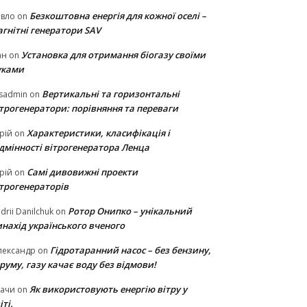
Безкоштовна енергія для кожної оселі –
авло
on
гнітні генератори SAV
Установка для отримання біогазу своїми
ан
on
уками
Вертикальні та горизонтальні
sadmin
on
ітрогенератори: порівняння та переваги
Характеристики, класифікація і
рій
on
ідмінності вітрогенератора Ленца
Самі дивовижні проекти
рій
on
ітрогенераторів
Ротор Онипко – унікальний
drii Danilchuk
on
нахід українського вченого
Гідротаранний насос – без бензину,
лександр
on
руму, газу качає воду без відмови!
Як використовують енергію вітру у
тачи
on
іті.