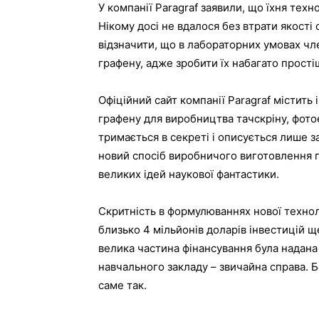
У компанії Paragraf заявили, що їхня техн
Нікому досі не вдалося без втрати якості
відзначити, що в лабораторних умовах чле
графену, адже зробити їх набагато прості
Офіційний сайт компанії Paragraf містит
графену для виробництва тачскріну, фото
тримається в секреті і описується лише з
новий спосіб виробничого виготовлення 
великих ідей наукової фантастики.
Скритність в формулюваннях нової техноло
близько 4 мільйонів доларів інвестицій щ
велика частина фінансування була надан
навчального закладу – звичайна справа. Б
саме так.