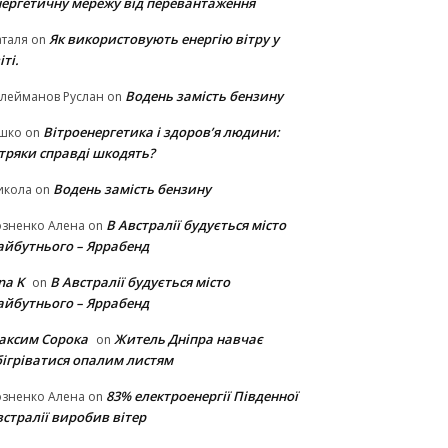
нергетичну мережу від перевантаження
Як використовують енергію вітру у
таля
on
іті.
Водень замість бензину
лейманов Руслан
on
Вітроенергетика і здоров’я людини:
ішко
on
ітряки cправді шкодять?
Водень замість бензину
икола
on
В Австралії будується місто
озненко Алена
on
айбутнього – Яррабенд
na K
В Австралії будується місто
on
айбутнього – Яррабенд
аксим Сорока
Житель Дніпра навчає
on
бігріватися опалим листям
83% електроенергії Південної
озненко Алена
on
стралії виробив вітер