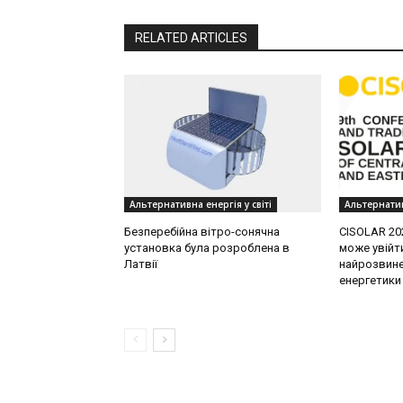
RELATED ARTICLES
Альтернативна енергія у світі
Альтернатив
Безперебійна вітро-сонячна
CISOLAR 202
установка була розроблена в
може увійт
Латвії
найрозвине
енергетики