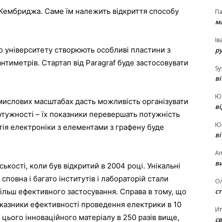
 Кембриджа. Саме їм належить відкриття способу
П
ма
Ів
о університету створюють особливі пластини з
р
нтиметрів. Стартап від Paragraf буде застосовувати
Sy
в
Ю
мислових масштабах дасть можливість організувати
в
тужності – їх показники перевершать потужність
Ю
ртія електроніки з елементами з графену буде
в
An
ви
ькості, коли був відкритий в 2004 році. Унікальні
сповна і багато інститутів і лабораторій стали
О
ст
ільш ефективного застосування. Справа в тому, що
показники ефективності проведення електрики в 10
И
ь цього інноваційного матеріалу в 250 разів вище,
св