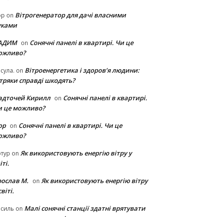
Вітрогенератор для дачі власними
ор
on
уками
АДИМ
Сонячні панелі в квартирі. Чи це
on
ожливо?
Вітроенергетика і здоров’я людини:
сула.
on
ітряки cправді шкодять?
адточей Кирилл
Сонячні панелі в квартирі.
on
и це можливо?
ор
Сонячні панелі в квартирі. Чи це
on
ожливо?
Як використовують енергію вітру у
тур
on
іті.
рослав М.
Як використовують енергію вітру
on
світі.
Малі сонячні станції здатні врятувати
асиль
on