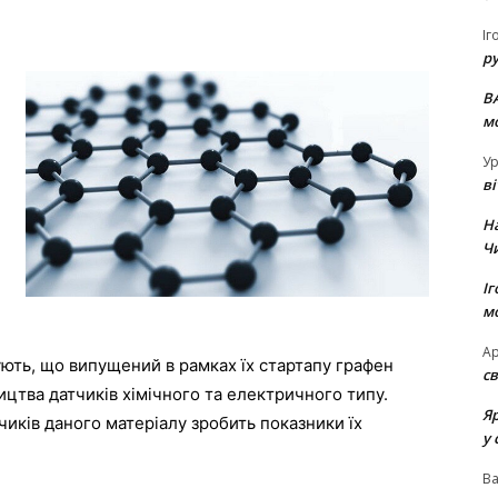
Іг
р
В
м
Ур
в
Н
Ч
Іг
м
Ар
ють, що випущений в рамках їх стартапу графен
св
тва датчиків хімічного та електричного типу.
Я
чиків даного матеріалу зробить показники їх
у 
В