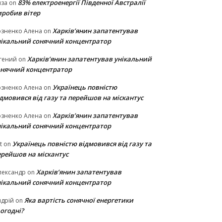
83% електроенергії Південної Австралії
иза
on
иробив вітер
Харків’янин запатентував
озненко Алена
on
нікальний сонячний концентратор
Харків’янин запатентував унікальний
гений
on
онячний концентратор
Українець повністю
озненко Алена
on
дмовився від газу та перейшов на міскантус
Харків’янин запатентував
озненко Алена
on
нікальний сонячний концентратор
Українець повністю відмовився від газу та
t
on
ерейшов на міскантус
Харків’янин запатентував
лександр
on
нікальний сонячний концентратор
Яка вартість сонячної енергетики
дрій
on
огодні?