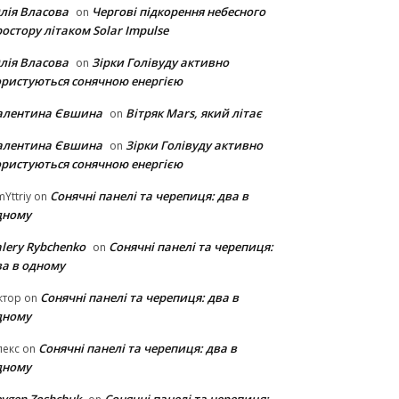
лія Власова
Чергові підкорення небесного
on
остору літаком Solar Impulse
лія Власова
Зірки Голівуду активно
on
ористуються сонячною енергією
алентина Євшина
Вітряк Mars, який літає
on
алентина Євшина
Зірки Голівуду активно
on
ористуються сонячною енергією
Сонячні панелі та черепиця: два в
Yttriy
on
дному
lery Rybchenko
Сонячні панелі та черепиця:
on
ва в одному
Сонячні панелі та черепиця: два в
ктор
on
дному
Сонячні панелі та черепиця: два в
лекс
on
дному