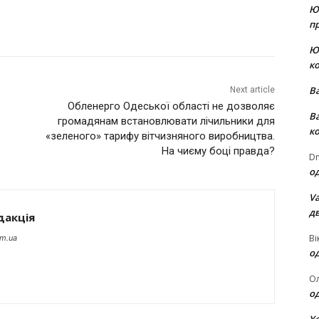
Ю
пр
Ю
к
В
Next article
Обленерго Одеської області не дозволяє
В
громадянам встановлювати лічильники для
к
«зеленого» тарифу вітчизняного виробництва.
На чиєму боці правда?
Dm
о
Va
д
дакція
Ві
om.ua
о
О
о