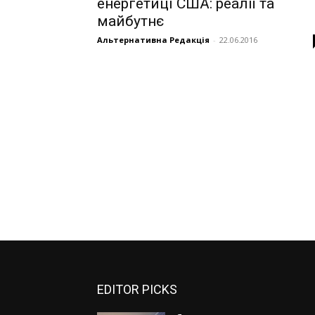
енергетиці США: реалії та
майбутнє
Альтернативна Редакція
-
22.06.2016
EDITOR PICKS