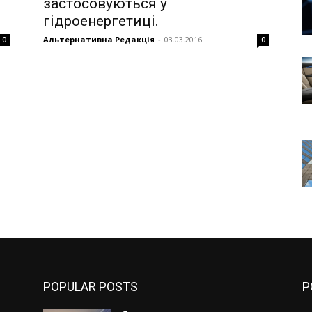
застосовуються у
гідроенергетиці.
Альтернативна Редакція
-
03.03.2016
0
0
POPULAR POSTS
P