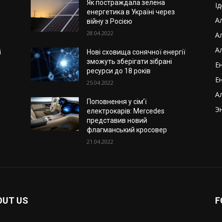
Як постраждала зелена
І
енергетика в Україні через
Ал
війну з Росією
28.04.2022
А
А
ї
Нові сховища сонячної енергії
зможуть зберігати зібрані
Ен
ресурси до 18 років
Ен
25.04.2022
А
Поповнення у сім’ї
Э
електрокарів: Mercedes
представив новий
флагманський кросовер
21.04.2022
OUT US
F