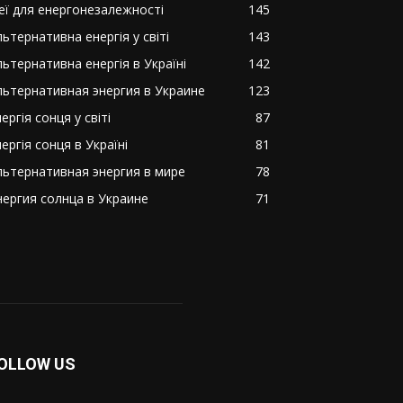
деї для енергонезалежності
145
ьтернативна енергія у світі
143
льтернативна енергія в Україні
142
льтернативная энергия в Украине
123
ергія сонця у світі
87
ергія сонця в Україні
81
льтернативная энергия в мире
78
нергия солнца в Украине
71
OLLOW US