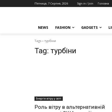
П’ятниця, 7 Серпня, 2026
Sign in / Join
Головна
NEWS
FASHION
GADGETS
L
Tags
турбіни
Tag:
турбіни
Енергія вітру у світі
Роль вітру в альтернативній