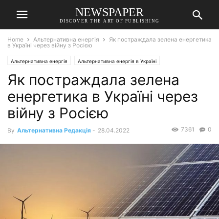
NEWSPAPER
DISCOVER THE ART OF PUBLISHING
Home
Альтернативна енергія
Як постраждала зелена енергетика
в Україні через війну з Росією
Альтернативна енергія
Альтернативна енергія в Україні
Як постраждала зелена
енергетика в Україні через
війну з Росією
7361
0
By
Альтернативна Редакція
-
28.04.2022