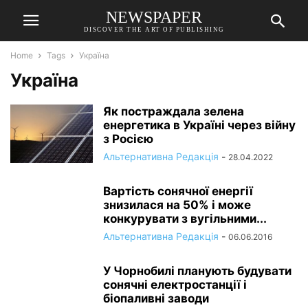
NEWSPAPER
DISCOVER THE ART OF PUBLISHING
Home
Tags
Україна
Україна
Як постраждала зелена
енергетика в Україні через війну
з Росією
Альтернативна Редакція
-
28.04.2022
Вартість сонячної енергії
знизилася на 50% і може
конкурувати з вугільними...
Альтернативна Редакція
-
06.06.2016
У Чорнобилі планують будувати
сонячні електростанції і
біопаливні заводи