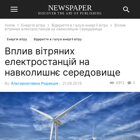
NEWSPAPER
DISCOVER THE ART OF PUBLISHING
Home
Енергія вітру
Відкриття в галузі енергії вітру
Вплив
вітряних електростанцій на навколишнє середовище
Енергія вітру
Відкриття в галузі енергії вітру
Вплив вітряних
електростанцій на
навколишнє середовище
4912
0
By
Альтернативна Редакція
-
21.06.2019