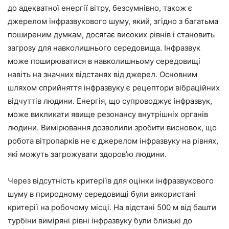
до адекватної енергії вітру, безсумнівно, також є
джерелом інфразвукового шуму, який, згідно з багатьма
поширеним думкам, досягає високих рівнів і становить
загрозу для навколишнього середовища. Інфразвук
може поширюватися в навколишньому середовищі
навіть на значних відстанях від джерел. Основним
шляхом сприйняття інфразвуку є рецептори вібраційних
відчуттів людини. Енергія, що супроводжує інфразвук,
може викликати явище резонансу внутрішніх органів
людини. Вимірювання дозволили зробити висновок, що
робота вітропарків не є джерелом інфразвуку на рівнях,
які можуть загрожувати здоров’ю людини.
Через відсутність критеріїв для оцінки інфразвукового
шуму в природному середовищі були використані
критерії на робочому місці. На відстані 500 м від башти
турбіни виміряні рівні інфразвуку були близькі до