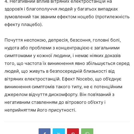
4. Негативний вплив вітряних електростанцій на
здоров’я і благополуччя людей у ​​багатьох випадках
зумовлений так званим ефектом ноцебо (протилежність
ефекту плацебо).
Почуття неспокою, депресія, безсоння, головні болі,
нудота або проблеми з концентрацією є загальними
симптомами у кожної людини, і немає ніяких доказів
того, що частота їх виникнення явно збільшується серед
людей, що живуть в безпосередній близькості від
вітряних електростанцій. Ефект Nocebo, що об’єднує
виникнення симптомів такого типу, не є потенційним
джерелом відчуття дискомфорту. Він пов’язаний з
негативним ставленням до вітрового об’єкту і
неприйняттям його присутності.