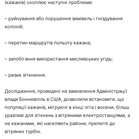
(кажанів) охоплює наступні проблеми:
– руйнування або порушення зимівель і гніздування
колоній;
– перетин маршрутів польоту кажана;
– запобігання використання мисливських угідь;
– ризик зіткнення.
Дослідження, проведені на замовлення Адміністрації
влади Бонневілль в США, дозволили встановити, що
популяції кажанів, мігруючі в кінці літа і восени, більш
уразливі для зіткнень з вітряними електростанціями, а
не кажанами, які населяють райони, прилеглі до
вітряних турбін.