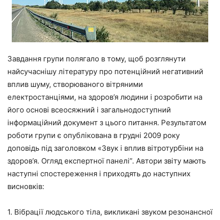
Завдання групи полягало в тому, щоб розглянути
найсучаснішу літературу про потенційний негативний
вплив шуму, створюваного вітряними
електростанціями, на здоров’я людини і розробити на
його основі всеосяжний і загальнодоступний
інформаційний документ з цього питання. Результатом
роботи групи є опублікована в грудні 2009 року
доповідь під заголовком «Звук і вплив вітротурбіни на
здоров’я. Огляд експертної панелі”. Автори звіту мають
наступні спостереження і приходять до наступних
висновків:
1. Вібрації людського тіла, викликані звуком резонансної