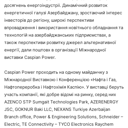
досягнень енергоіндустріі.
Динамічний розвиток
енергетичної галузі Азербайджану, зростаючий інтерес
інвесторів до регіону, широкі перспективи
впровадження і використання новітнього обладнання та
технологій на азербайджанських підприємствах, а
також перспективи розвитку джерел альтернативної
енергії, дали поштовх в організації Міжнародної
виставки Caspian Power.
Caspian Power проходить на одному майданч
ку з
Міжнародної Виставкою і Конференцією «Нафта і Газ,
Нафтопереробка і Нафтохімія Каспію».
У виставці беруть
участь компанії, які добре відомі на ринку, серед них
AZENCO STP Sumgait Technologies Park, AZERENERGY
JSC, GOKNUR Baki LLC, NEXANS Turkiye Azerbaijan
Branch office, Power & Engineering Solutions, Schneider –
Electric, TE Connectivity – TYCO Electronics Raychem