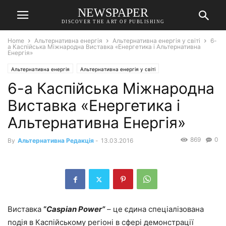
NEWSPAPER
DISCOVER THE ART OF PUBLISHING
Home
Альтернативна енергія
Альтернативна енергія у світі
6-
а Каспійська Міжнародна Виставка «Енергетика і Альтернативна
Енергія»
Альтернативна енергія
Альтернативна енергія у світі
6-а Каспійська Міжнародна
Виставка «Енергетика і
Альтернативна Енергія»
869
0
By
Альтернативна Редакція
-
13.03.2016
Виставка
“
Caspian Power”
–
ц
е єдина спеціалізована
подія в Каспійському регіоні в сфері демонстрації