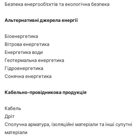
Безпека енергооб’єктів та екологічна безпека
Альтернативні джерела енергії
Б
іоенергетика
В
ітрова енергетика
Енергетика води
Геотермальна енергетика
Г
ідроенергетика
С
онячна енергетика
Кабельно-провідникова продукція
К
абель
Дріт
Сполучна арматура, ізоляційні матеріали та інші супутні
матеріали