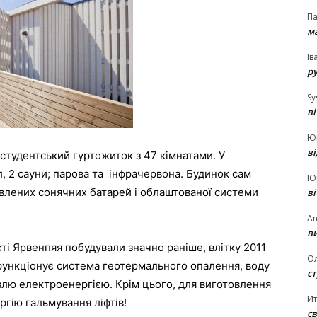
П
ма
Ів
р
Sy
в
Ю
в
 студентський гуртожиток з 47 кімнатами. У
, 2 сауни; парова та інфрачервона. Будинок сам
Ю
влених сонячних батарей і облаштованої системи
в
An
ви
ті Ярвенпяя побудували значно раніше, влітку 2011
О
функціонує система геотермального опалення, воду
ст
івлю електроенергією. Крім цього, для виготовлення
И
ргію гальмування ліфтів!
св