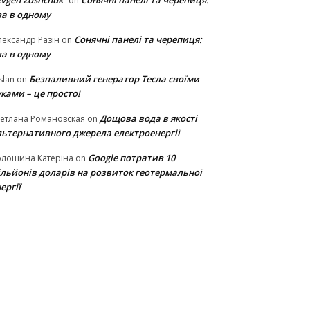
vgen Zoshchuk
Сонячні панелі та черепиця:
on
ва в одному
Сонячні панелі та черепиця:
ександр Разін
on
ва в одному
Безпаливний генератор Тесла своїми
slan
on
ками – це просто!
Дощова вода в якості
етлана Романовская
on
льтернативного джерела електроенергії
Google потратив 10
олошина Катеріна
on
ільйонів доларів на розвиток геотермальної
ергії