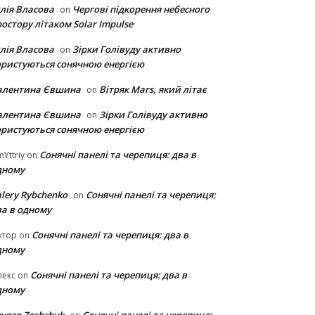
лія Власова
Чергові підкорення небесного
on
остору літаком Solar Impulse
лія Власова
Зірки Голівуду активно
on
ористуються сонячною енергією
алентина Євшина
Вітряк Mars, який літає
on
алентина Євшина
Зірки Голівуду активно
on
ористуються сонячною енергією
Сонячні панелі та черепиця: два в
Yttriy
on
дному
lery Rybchenko
Сонячні панелі та черепиця:
on
ва в одному
Сонячні панелі та черепиця: два в
ктор
on
дному
Сонячні панелі та черепиця: два в
лекс
on
дному