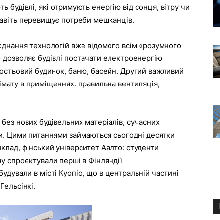
 будівлі, які отримують енергію від сонця, вітру чи
навіть перевищує потреби мешканців.
єднання технологій вже відомого всім «розумного
 дозволяє будівлі постачати електроенергію і
 гостьовий будинок, баню, басейн. Другий важливий
імату в приміщеннях: правильна вентиляція,
ез нових будівельних матеріалів, сучасних
и. Цими питаннями займаються сьогодні десятки
риклад, фінський університет Аалто: студенти
зу спроектували перші в Фінляндії
удували в місті Куопіо, що в центральній частині
Гельсінкі.