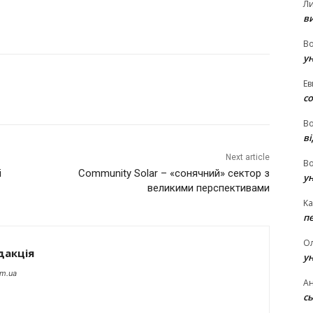
Л
в
В
у
Ев
с
В
ві
Next article
В
і
Community Solar – «сонячний» сектор з
у
великими перспективами
Ka
п
О
дакція
у
om.ua
Ан
сь