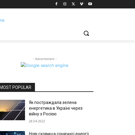
- Advertisment -
MOST POPULAR
Як постраждала зелена
енергетика в Україні через
війну з Росією
28.04.2022
Нові сховища сонячної енергії