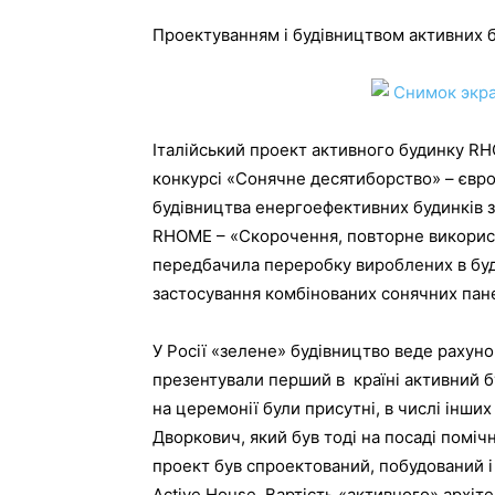
Проектуванням і будівництвом активних бу
Італійський проект активного будинку RH
конкурсі «Сонячне десятиборство» – євр
будівництва енергоефективних будинків з
RHOME – «Скорочення, повторне використа
передбачила переробку вироблених в буди
застосування комбінованих сонячних пан
У Росії «зелене» будівництво веде рахунок
презентували перший в країні активний 
на церемонії були присутні, в числі інши
Дворкович, який був тоді на посаді помі
проект був спроектований, побудований і
Active House. Вартість «активного» архіте