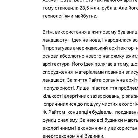
тому становила 28,5 млн. рублів. Але його
технологіями майбутнє.
Втім, використання в житловому будівни
ландшафту – ідея не нова, і народилася в
Її пропагував американський архітектор-
основи абсолютно нового напрямку вжитл
архітектура. Його ідея полягає в тому, щ
спорудження матеріалами повинен впису
ландшафт. За життя Райта органічна архі
популярності. Лише півстоліття проблеми
кількості алергічних захворювань, різка 
спричинилися до пошуку чистих екологічн
Ф. Райтом концепція будівель, поєднван
функціоналізму. За нею всі будинки мают
екологічними і економними у використанн
енергоекономічні будинки.