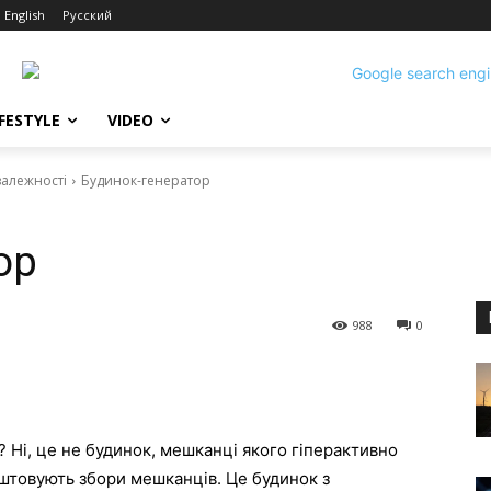
English
Русский
IFESTYLE
VIDEO
залежності
Будинок-генератор
ор
988
0
 Ні, це не будинок, мешканці якого гіперактивно
аштовують збори мешканців. Це будинок з