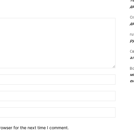
Ye
д
Ол
д
ru
ру
Св
а
В
м
Name:*
ен
Email:*
Website:
rowser for the next time I comment.