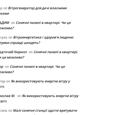
Вітрогенератор для дачі власними
ор
on
уками
АДИМ
Сонячні панелі в квартирі. Чи це
on
ожливо?
Вітроенергетика і здоров’я людини:
сула.
on
ітряки cправді шкодять?
адточей Кирилл
Сонячні панелі в квартирі.
on
и це можливо?
ор
Сонячні панелі в квартирі. Чи це
on
ожливо?
Як використовують енергію вітру у
тур
on
іті.
рослав М.
Як використовують енергію вітру
on
світі.
Малі сонячні станції здатні врятувати
асиль
on