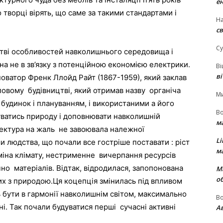
е
 творці вірять, що саме за такими стандартами і
На
св
Су
цтві особливостей навколишнього середовища і
она не в зв’язку з потенційною економією електрики.
В
в
новатор Френк Ллойд Райт (1867-1959), який заклав
овому будівництві, який отримав назву органіча
М
о будинок і плануванням, і використаними а його
В
ватись природу і доповнювати навколишній
м
тектура на жаль не завоювала належної
Li
 людства, що почали все гостріше поставати : ріст
м
зміна клімату, нестрименне вичерпання ресурсів
о матеріалів. Відтак, відродилася, запопонована
М
о
их з природою.Ця коцепція змінилась під впливом
ь бути в гармонії навколишнім світом, максимально
В
і. Так почали будуватися перші сучасні активні
Ав