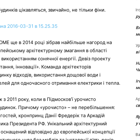
динків цікавляться, звичайно, не тільки фіни.
Іг
р
В
м
OME ще в 2014 році зібрав найбільше нагород на
Ур
опейському архітектурному змагання в області
в
 використанням сонячної енергії. Девіз проекту
Н
ння, інновації». Команда архітекторів
Ч
нку відходів, використання дощової води і
Іг
елей для одночасного отримання електрики і тепла.
м
Ар
 з 2011 року, коли в Підмосков’ї урочисто
св
будинок. Причому «урочисто» – не перебільшення:
х гостей, кронпринц Данії Фредерік та Аркадій
Я
у 
чника Президента РФ. Унікальний архітектурний
 оснащений відповідно до європейської концепції
В
ктурного чуда без меблів та інсталяції п’ять років