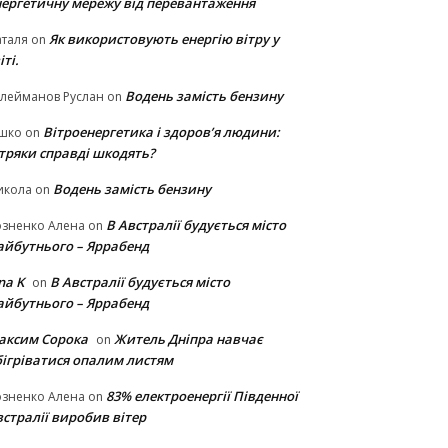
нергетичну мережу від перевантаження
Як використовують енергію вітру у
таля
on
іті.
Водень замість бензину
лейманов Руслан
on
Вітроенергетика і здоров’я людини:
ішко
on
ітряки cправді шкодять?
Водень замість бензину
икола
on
В Австралії будується місто
озненко Алена
on
айбутнього – Яррабенд
na K
В Австралії будується місто
on
айбутнього – Яррабенд
аксим Сорока
Житель Дніпра навчає
on
бігріватися опалим листям
83% електроенергії Південної
озненко Алена
on
стралії виробив вітер