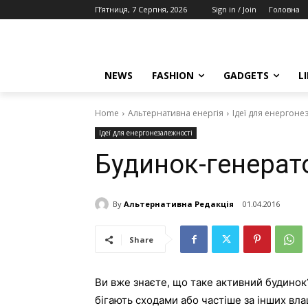
П’ятниця, 7 Серпня, 2026
Sign in / Join
Головна
NEWS
FASHION
GADGETS
L
Home
Альтернативна енергія
Ідеї для енергоне
Ідеї для енергонезалежності
Будинок-генерат
By
Альтернативна Редакція
01.04.2016
Share
Ви вже знаєте, що таке активний будинок?
бігають сходами або частіше за інших вл