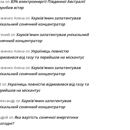
83% електроенергії Південної Австралії
иза
on
иробив вітер
Харків’янин запатентував
озненко Алена
on
нікальний сонячний концентратор
Харків’янин запатентував унікальний
гений
on
онячний концентратор
Українець повністю
озненко Алена
on
дмовився від газу та перейшов на міскантус
Харків’янин запатентував
озненко Алена
on
нікальний сонячний концентратор
Українець повністю відмовився від газу та
t
on
ерейшов на міскантус
Харків’янин запатентував
лександр
on
нікальний сонячний концентратор
Яка вартість сонячної енергетики
дрій
on
огодні?