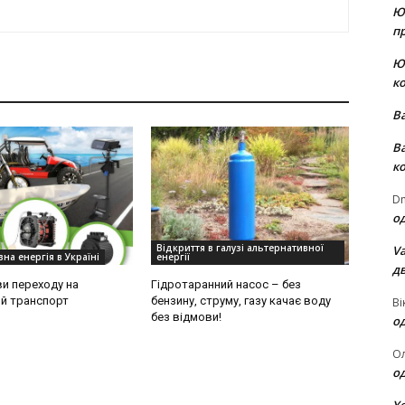
Ю
пр
Ю
к
В
В
к
Dm
о
Відкриття в галузі альтернативної
Va
на енергія в Україні
енергії
д
и переходу на
Гідротаранний насос – без
й транспорт
бензину, струму, газу качає воду
Ві
без відмови!
о
О
о