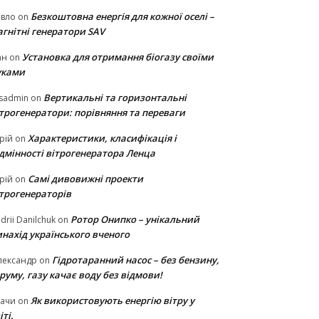
Безкоштовна енергія для кожної оселі –
авло
on
гнітні генератори SAV
Установка для отримання біогазу своїми
ан
on
уками
Вертикальні та горизонтальні
sadmin
on
ітрогенератори: порівняння та переваги
Характеристики, класифікація і
рій
on
ідмінності вітрогенератора Ленца
Самі дивовижні проекти
рій
on
ітрогенераторів
Ротор Онипко – унікальний
drii Danilchuk
on
нахід українського вченого
Гідротаранний насос – без бензину,
лександр
on
руму, газу качає воду без відмови!
Як використовують енергію вітру у
тачи
on
іті.