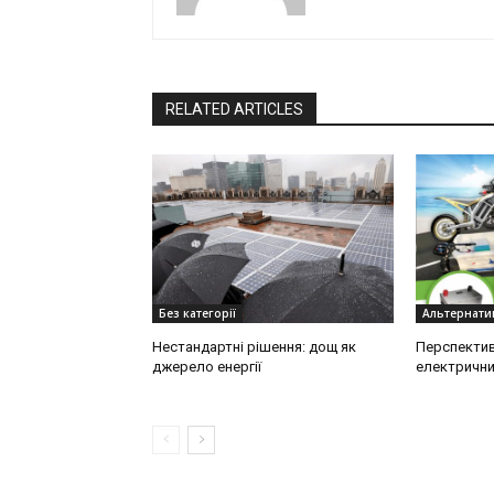
RELATED ARTICLES
Без категорії
Альтернатив
Нестандартні рішення: дощ як
Перспектив
джерело енергії
електрични