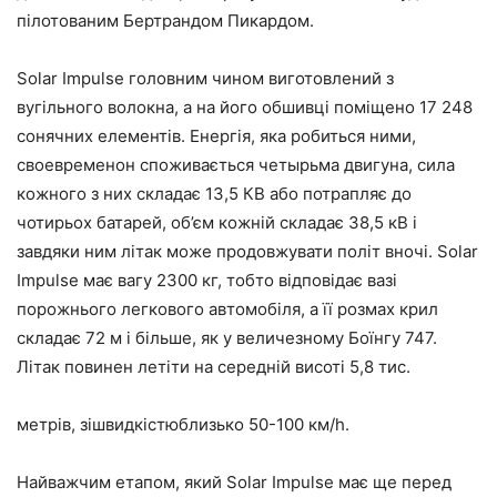
пілотованим Бертрандом Пикардом.
Solar Impulse головним чином виготовлений з
вугільного волокна, а на його обшивці поміщено 17 248
сонячних елементів. Енергія, яка робиться ними,
своевременон споживається четырьма двигуна, сила
кожного з них складає 13,5 КВ або потрапляє до
чотирьох батарей, об’єм кожній складає 38,5 кВ і
завдяки ним літак може продовжувати політ вночі. Solar
Impulse має вагу 2300 кг, тобто відповідає вазі
порожнього легкового автомобіля, а її розмах крил
складає 72 м і більше, як у величезному Боїнгу 747.
Літак повинен летіти на середній висоті 5,8 тис.
метрів, зішвидкістюблизько 50-100 км/h.
Найважчим етапом, який Solar Impulse має ще перед