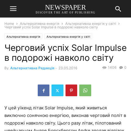
NEWSPAPER
DISCOVER THE ART OF PUBLISHING
Home
Альтернативна енергія
Альтернативна енергія у світі
Черговий успіх Solar Impulse в подорожі навколо світу
Альтернативна енергія
Альтернативна енергія у світі
Черговий успіх Solar Impulse
в подорожі навколо світу
1406
0
By
Альтернативна Редакція
-
23.05.2016
У цей уїкенд літак Solar Impulse, який живиться
виключно сонячною енергією, виконав черговий політ в
подорожі навколо світу. Цього разу літак, пілотований
швейцарцом Андре Борсхбергом Andre здолав відрізок