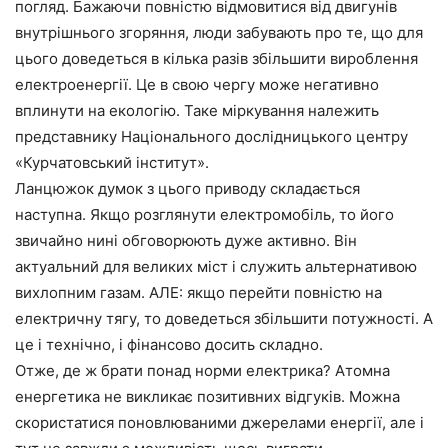
погляд. Бажаючи повністю відмовитися від двигунів
внутрішнього згоряння, люди забувають про те, що для
цього доведеться в кілька разів збільшити вироблення
електроенергії. Це в свою чергу може негативно
вплинути на екологію. Таке міркування належить
представнику Національного дослідницького центру
«Курчатовський інститут».
Ланцюжок думок з цього приводу складається
наступна. Якщо розглянути електромобіль, то його
звичайно нині обговорюють дуже активно. Він
актуальний для великих міст і служить альтернативою
вихлопним газам. АЛЕ: якщо перейти повністю на
електричну тягу, то доведеться збільшити потужності. А
це і технічно, і фінансово досить складно.
Отже, де ж брати понад норми електрика? Атомна
енергетика не викликає позитивних відгуків. Можна
скористатися поновлюваними джерелами енергії, але і