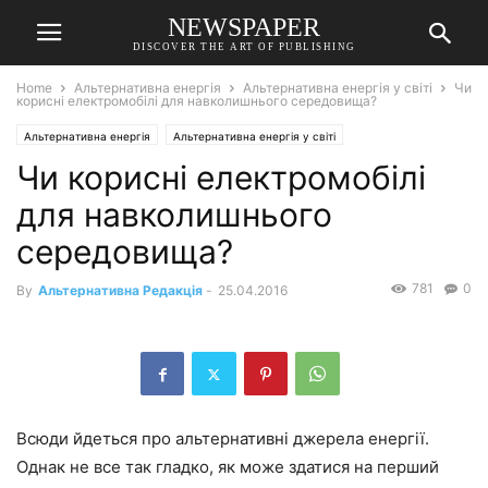
NEWSPAPER
DISCOVER THE ART OF PUBLISHING
Home
Альтернативна енергія
Альтернативна енергія у світі
Чи
корисні електромобілі для навколишнього середовища?
Альтернативна енергія
Альтернативна енергія у світі
Чи корисні електромобілі
для навколишнього
середовища?
781
0
By
Альтернативна Редакція
-
25.04.2016
Всюди йдеться про альтернативні джерела енергії.
Однак не все так гладко, як може здатися на перший