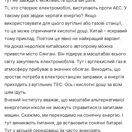
тут не завжди є можливість щось виграти.
Ті, хто створює електромобілі, виступають проти АЕС. У
такому разі звідки черпати енергію? Якщо
використовувати для цього вугільні або газові станції,
то це може спричинити кислотні дощі. Китай – яскравий
тому приклад. Поетом це явно не найкращий варіант.
На доказ недоліків китайського автопрому можна
привести місто Сянгані. Він лідирує в масштабах всього
світу закупівель електромобілів. Тут і вуглекислий газ в
атмосферу прибуває в значних обсягах. Виходить, що
зростає потреба в електростанціях заправки, а енергія
приходить з вугільних ТЕС. Ось і кислотні дощі за всім
цим ідуть.
Вчений інституту вважає, що масштаби альтернативної
енергетики ніколи не зможуть справитися із запитами
машин. Скажімо, ми переходимо на сонячну енергію. І
тут виникають питання, де встановити сонячні батареї.
Тут у міській середовищі їм часто знаходять