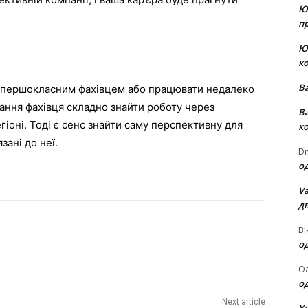
Ю
пр
Ю
к
В
и першокласним фахівцем або працювати недалеко
вання фахівця складно знайти роботу через
В
егіоні. Тоді є сенс знайти саму перспективну для
к
зані до неї.
Dm
о
Va
д
Ві
о
О
о
Next article