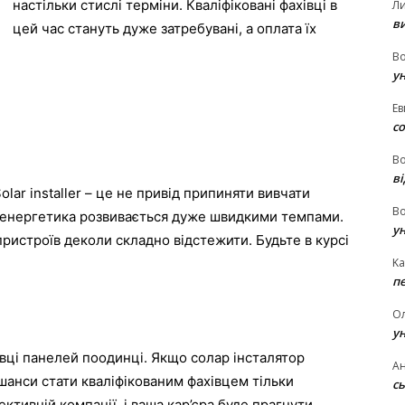
настільки стислі терміни. Кваліфіковані фахівці в
Л
в
цей час стануть дуже затребувані, а оплата їх
В
у
Ев
с
В
ві
ar installer – це не привід припиняти вивчати
В
 енергетика розвивається дуже швидкими темпами.
у
ристроїв деколи складно відстежити. Будьте в курсі
Ka
п
О
у
овці панелей поодинці. Якщо солар інсталятор
Ан
шанси стати кваліфікованим фахівцем тільки
сь
ктивній компанії, і ваша кар’єра буде прагнути