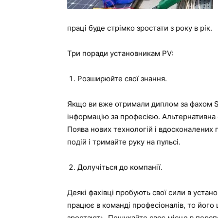
праці буде стрімко зростати з року в рік.
Три поради установникам PV:
Розширюйте свої знання.
Якщо ви вже отримали диплом за фахом Sol
інформацію за професією. Альтернативна
Поява нових технологій і вдосконалених п
подій і тримайте руку на пульсі.
Долучіться до компанії.
Деякі фахівці пробують свої сили в устан
працює в команді професіоналів, то його 
зростають. Пошукайте своє місце в перспе