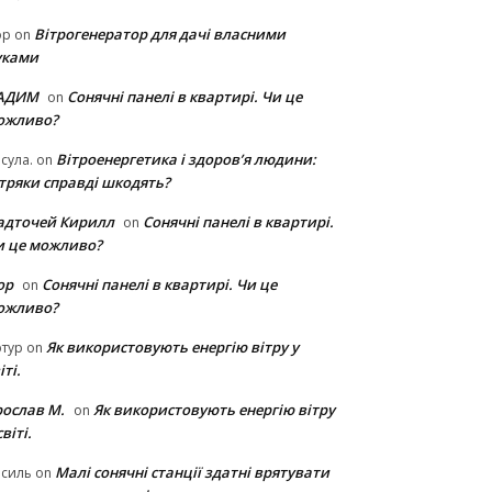
Вітрогенератор для дачі власними
ор
on
уками
АДИМ
Сонячні панелі в квартирі. Чи це
on
ожливо?
Вітроенергетика і здоров’я людини:
сула.
on
ітряки cправді шкодять?
адточей Кирилл
Сонячні панелі в квартирі.
on
и це можливо?
ор
Сонячні панелі в квартирі. Чи це
on
ожливо?
Як використовують енергію вітру у
тур
on
іті.
рослав М.
Як використовують енергію вітру
on
світі.
Малі сонячні станції здатні врятувати
асиль
on