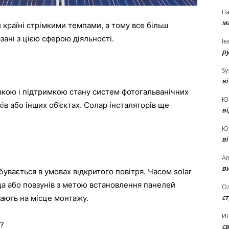
П
ма
 країні стрімкими темпами, а тому все більш
зані з цією сферою діяльності.
Ів
р
Sy
в
новкою і підтримкою стану систем фотогальванічних
Ю
ів або інших об’єктах. Солар інсталяторів ще
в
Ю
в
An
ви
вається в умовах відкритого повітря. Часом solar
ища або повзунів з метою встановлення панелей
О
ст
ають на місце монтажу.
И
р?
св