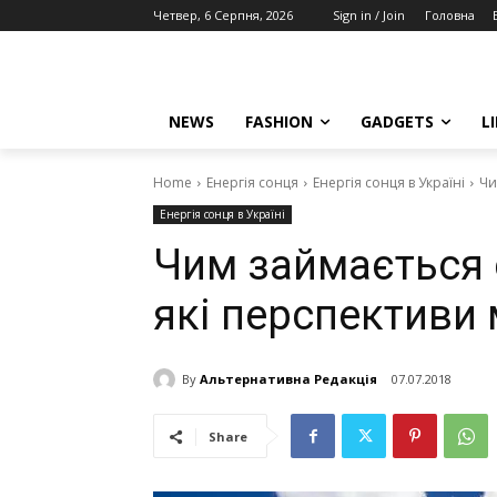
Четвер, 6 Серпня, 2026
Sign in / Join
Головна
NEWS
FASHION
GADGETS
L
Home
Енергія сонця
Енергія сонця в Україні
Чи
Енергія сонця в Україні
Чим займається с
які перспективи 
By
Альтернативна Редакція
07.07.2018
Share