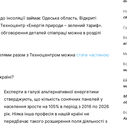
е
На
св
до інсоляції займає Одеська область. Відкриті
є Техноцентр «Енергія природи – зелений тариф».
Су
 обговорення деталей співпраці можна в розділі
В
в
М
иллями разом з Техноцентром можна
стати частиною
В
м
країні?
Li
м
Експерти в галузі альтернативної енергетики
М
стверджують, що кількість сонячних панелей у
о
населення зросте на 105% в період з 2016 по 2026
В
рік. Ніяка інша професія в нашій країні не
Ав
передбачає такого розширення поля діяльності з