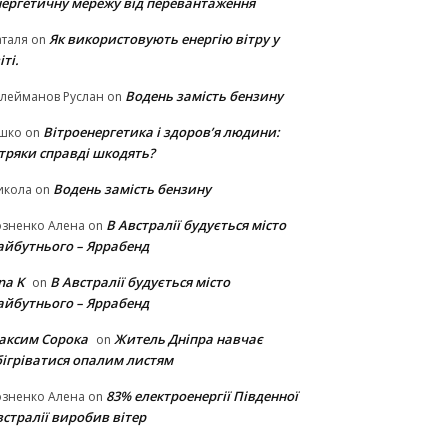
нергетичну мережу від перевантаження
Як використовують енергію вітру у
таля
on
іті.
Водень замість бензину
лейманов Руслан
on
Вітроенергетика і здоров’я людини:
ішко
on
ітряки cправді шкодять?
Водень замість бензину
икола
on
В Австралії будується місто
озненко Алена
on
айбутнього – Яррабенд
na K
В Австралії будується місто
on
айбутнього – Яррабенд
аксим Сорока
Житель Дніпра навчає
on
бігріватися опалим листям
83% електроенергії Південної
озненко Алена
on
стралії виробив вітер