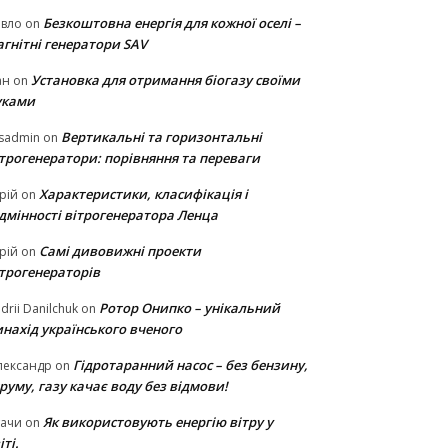
Безкоштовна енергія для кожної оселі –
авло
on
гнітні генератори SAV
Установка для отримання біогазу своїми
ан
on
уками
Вертикальні та горизонтальні
sadmin
on
ітрогенератори: порівняння та переваги
Характеристики, класифікація і
рій
on
ідмінності вітрогенератора Ленца
Самі дивовижні проекти
рій
on
ітрогенераторів
Ротор Онипко – унікальний
drii Danilchuk
on
нахід українського вченого
Гідротаранний насос – без бензину,
лександр
on
руму, газу качає воду без відмови!
Як використовують енергію вітру у
тачи
on
іті.