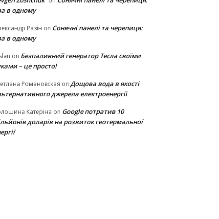
vgen Zoshchuk
Сонячні панелі та черепиця:
on
ва в одному
Сонячні панелі та черепиця:
ександр Разін
on
ва в одному
Безпаливний генератор Тесла своїми
slan
on
ками – це просто!
Дощова вода в якості
етлана Романовская
on
льтернативного джерела електроенергії
Google потратив 10
олошина Катеріна
on
ільйонів доларів на розвиток геотермальної
ергії