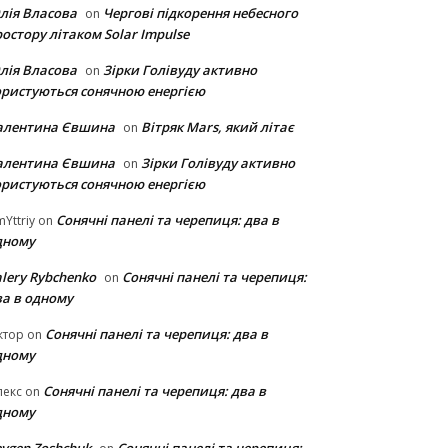
лія Власова
Чергові підкорення небесного
on
остору літаком Solar Impulse
лія Власова
Зірки Голівуду активно
on
ористуються сонячною енергією
алентина Євшина
Вітряк Mars, який літає
on
алентина Євшина
Зірки Голівуду активно
on
ористуються сонячною енергією
Сонячні панелі та черепиця: два в
Yttriy
on
дному
lery Rybchenko
Сонячні панелі та черепиця:
on
ва в одному
Сонячні панелі та черепиця: два в
ктор
on
дному
Сонячні панелі та черепиця: два в
лекс
on
дному