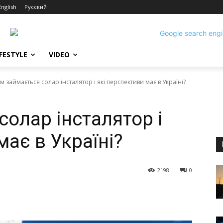
English
Русский
IFESTYLE
VIDEO
м займається солар інсталятор і які перспективи має в Україні?
олар інсталятор і
має в Україні?
2198
0