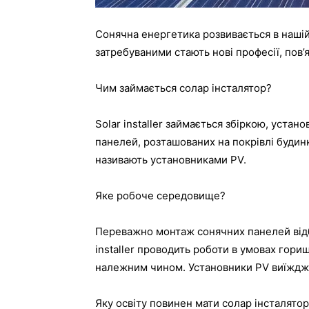
Сонячна енергетика розвивається в нашій
затребуваними стають нові професії, пов’я
Чим займається солар інсталятор?
Solar installer займається збіркою, уста
панелей, розташованих на покрівлі будинк
називають установниками PV.
Яке робоче середовище?
Переважно монтаж сонячних панелей відбу
installer проводить роботи в умовах гор
належним чином. Установники PV виїждж
Яку освіту повинен мати солар інсталято