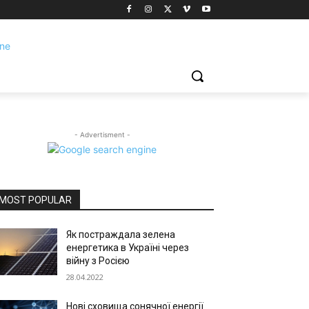
- Advertisment -
MOST POPULAR
Як постраждала зелена
енергетика в Україні через
війну з Росією
28.04.2022
Нові сховища сонячної енергії