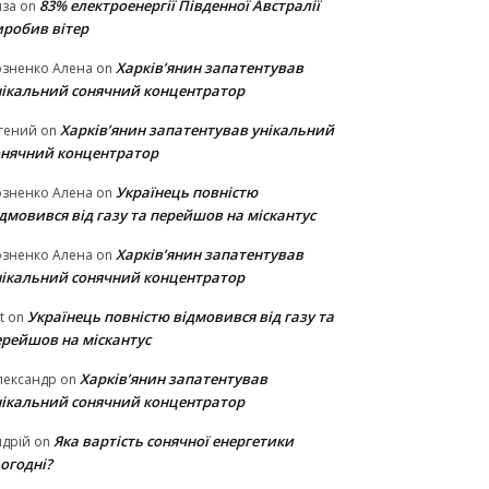
83% електроенергії Південної Австралії
иза
on
иробив вітер
Харків’янин запатентував
озненко Алена
on
нікальний сонячний концентратор
Харків’янин запатентував унікальний
гений
on
онячний концентратор
Українець повністю
озненко Алена
on
дмовився від газу та перейшов на міскантус
Харків’янин запатентував
озненко Алена
on
нікальний сонячний концентратор
Українець повністю відмовився від газу та
t
on
ерейшов на міскантус
Харків’янин запатентував
лександр
on
нікальний сонячний концентратор
Яка вартість сонячної енергетики
дрій
on
огодні?