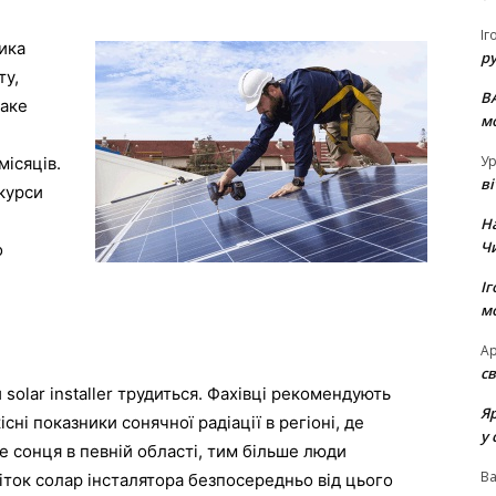
Іг
ика
р
ту,
В
Таке
м
Ур
місяців.
в
 курси
Н
Ч
о
Іг
м
Ар
св
 solar installer трудиться. Фахівці рекомендують
Я
існі показники сонячної радіації в регіоні, де
у 
е сонця в певній області, тим більше люди
В
ток солар інсталятора безпосередньо від цього