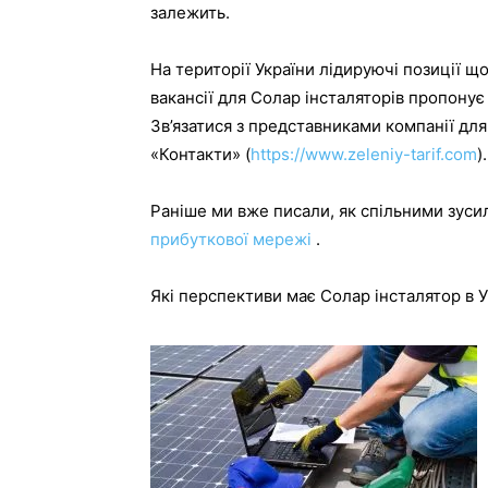
залежить.
На території України лідируючі позиції що
вакансії для Солар інсталяторів пропону
Зв’язатися з представниками компанії для
«Контакти» (
https://www.zeleniy-tarif.com
).
Раніше ми вже писали, як спільними зус
прибуткової мережі
.
Які перспективи має Солар інсталятор в У