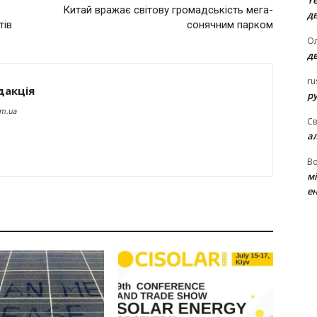
Ye
Китай вражає світову громадськість мега-
д
тів
сонячним парком
Ол
д
ru
дакція
ру
om.ua
Св
а
В
м
ен