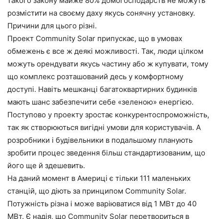
такого закону майже 80% домогосподарств не можуть
розмістити на своєму даху якусь сонячну установку.
Причини для цього різні.
Проект Community Solar припускає, що в умовах
обмежень є все ж деякі можливості. Так, люди цілком
можуть орендувати якусь частину або ж купувати, тому
що комплекс розташований десь у комфортному
доступі. Навіть мешканці багатоквартирних будинків
мають шанс забезпечити себе «зеленою» енергією.
Поступово у проекту зростає конкурентоспроможність,
так як створюються вигідні умови для користувачів. А
розробники і будівельники в подальшому планують
зробити процес зведення більш стандартизованим, що
його ще й здешевить.
На даний момент в Америці є тільки 111 маленьких
станцій, що діють за принципом Community Solar.
Потужність різна і може варіюватися від 1 МВт до 40
МВт. Є надія, що Community Solar перетвориться в