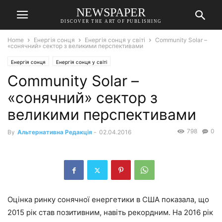
NEWSPAPER
DISCOVER THE ART OF PUBLISHING
Home
Енергія сонця
Енергія сонця у світі
Community Solar –
«сонячний» сектор з великими перспективами
Енергія сонця
Енергія сонця у світі
Community Solar –
«сонячний» сектор з
великими перспективами
798
0
By
Альтернативна Редакція
-
02.04.2016
Оцінка ринку сонячної енергетики в США показала, що
2015 рік став позитивним, навіть рекордним. На 2016 рік