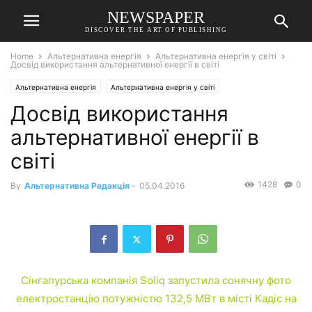
NEWSPAPER
DISCOVER THE ART OF PUBLISHING
Home
Альтернативна енергія
Альтернативна енергія у світі
Досвід використання альтернативної енергії в світі
Альтернативна енергія
Альтернативна енергія у світі
Досвід використання
альтернативної енергії в
світі
1428
0
By
Альтернативна Редакція
-
05.04.2016
Сінгапурська компанія Soliq запустила сонячну фото
електростанцію потужністю 132,5 МВт в місті Кадіс на