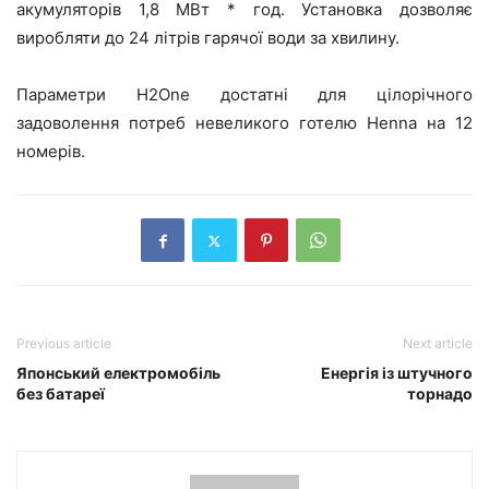
акумуляторів 1,8 МВт * год. Установка дозволяє
виробляти до 24 літрів гарячої води за хвилину.
Параметри H2One достатні для цілорічного
задоволення потреб невеликого готелю Henna на 12
номерів.
Previous article
Next article
Японський електромобіль
Енергія із штучного
без батареї
торнадо