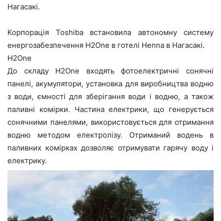
Нагасакі.
Корпорація Toshiba встановила автономну систему
енергозабезпечення H2One в готелі Henna в Нагасакі.
H2One
До складу H2One входять фотоелектричні сонячні
панелі, акумулятори, установка для виробництва водню
з води, ємності для зберігання води і водню, а також
паливні комірки. Частина електрики, що генерується
сонячними панелями, використовується для отримання
водню методом електролізу. Отриманий водень в
паливних комірках дозволяє отримувати гарячу воду і
електрику.