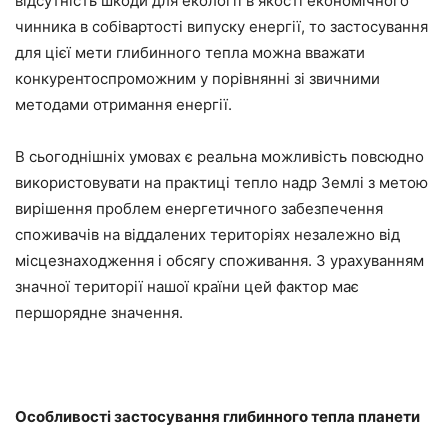
відсутність шкоди для екології в якості економічного
чинника в собівартості випуску енергії, то застосування
для цієї мети глибинного тепла можна вважати
конкурентоспроможним у порівнянні зі звичними
методами отримання енергії.
В сьогоднішніх умовах є реальна можливість повсюдно
використовувати на практиці тепло надр Землі з метою
вирішення проблем енергетичного забезпечення
споживачів на віддалених територіях незалежно від
місцезнаходження і обсягу споживання. З урахуванням
значної території нашої країни цей фактор має
першорядне значення.
Особливості застосування глибинного тепла планети