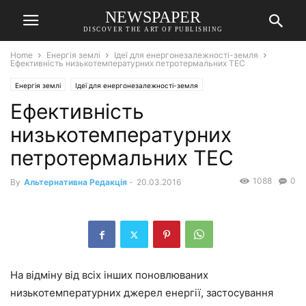
NEWSPAPER
DISCOVER THE ART OF PUBLISHING
Home
Енергія землі
Ідеї для енергонезалежності-земля
Ефективність низькотемпературних петротермальних ТЕС
Енергія землі
Ідеї для енергонезалежності-земля
Ефективність
низькотемпературних
петротермальних ТЕС
1088
0
By
Альтернативна Редакція
-
20.03.2016
На відміну від всіх інших поновлюваних
низькотемпературних джерел енергії, застосування