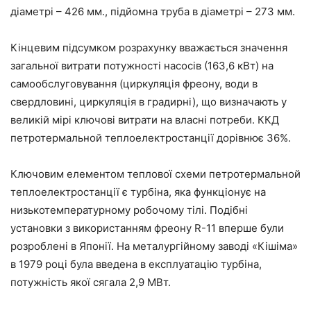
діаметрі – 426 мм., підйомна труба в діаметрі – 273 мм.
Кінцевим підсумком розрахунку вважається значення
загальної витрати потужності насосів (163,6 кВт) на
самообслуговування (циркуляція фреону, води в
свердловині, циркуляція в градирні), що визначають у
великій мірі ключові витрати на власні потреби. ККД
петротермальной теплоелектростанції дорівнює 36%.
Ключовим елементом теплової схеми петротермальной
теплоелектростанції є турбіна, яка функціонує на
низькотемпературному робочому тілі. Подібні
установки з використанням фреону R-11 вперше були
розроблені в Японії. На металургійному заводі «Кішіма»
в 1979 році була введена в експлуатацію турбіна,
потужність якої сягала 2,9 МВт.