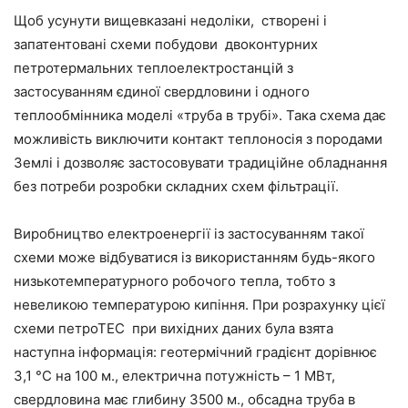
Щоб усунути вищевказані недоліки, створені і
запатентовані схеми побудови двоконтурних
петротермальних теплоелектростанцій з
застосуванням єдиної свердловини і одного
теплообмінника моделі «труба в трубі». Така схема дає
можливість виключити контакт теплоносія з породами
Землі і дозволяє застосовувати традиційне обладнання
без потреби розробки складних схем фільтрації.
Виробництво електроенергії із застосуванням такої
схеми може відбуватися із використанням будь-якого
низькотемпературного робочого тепла, тобто з
невеликою температурою кипіння. При розрахунку цієї
схеми петроТЕС при вихідних даних була взята
наступна інформація: геотермічний градієнт дорівнює
3,1 °С на 100 м., електрична потужність – 1 МВт,
свердловина має глибину 3500 м., обсадна труба в