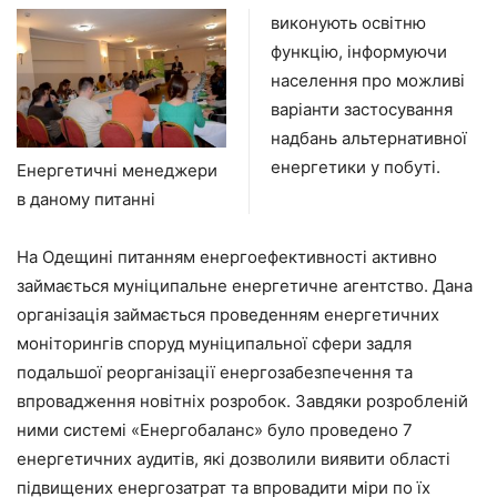
виконують освітню
функцію, інформуючи
населення про можливі
варіанти застосування
надбань альтернативної
енергетики у побуті.
Енергетичні менеджери
в даному питанні
На Одещині питанням енергоефективності активно
займається муніципальне енергетичне агентство. Дана
організація займається проведенням енергетичних
моніторингів споруд муніципальної сфери задля
подальшої реорганізації енергозабезпечення та
впровадження новітніх розробок. Завдяки розробленій
ними системі «Енергобаланс» було проведено 7
енергетичних аудитів, які дозволили виявити області
підвищених енергозатрат та впровадити міри по їх