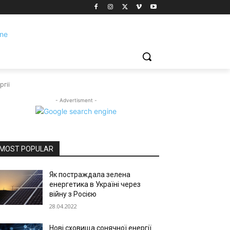
гії
- Advertisment -
MOST POPULAR
Як постраждала зелена
енергетика в Україні через
війну з Росією
28.04.2022
Нові сховища сонячної енергії