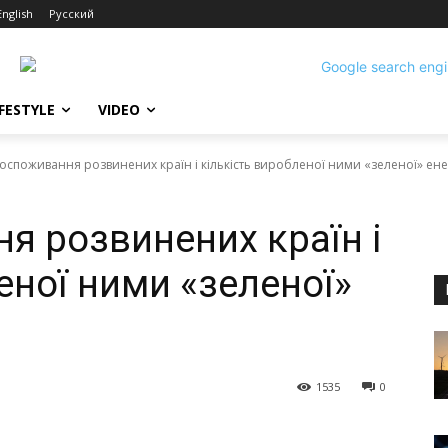
English
Русский
IFESTYLE
VIDEO
оспоживання розвинених країн і кількість виробленої ними «зеленої» енер
я розвинених країн і
еної ними «зеленої»
1535
0