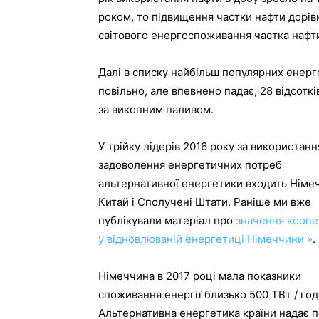
роком, то підвищення частки нафти дорів
світового енергоспоживання частка нафти
Далі в списку найбільш популярних енерго
повільно, але впевнено падає, 28 відсотк
за викопним паливом.
У трійку лідерів 2016 року за використанн
задоволення енергетичних потреб
альтернативної енергетики входить Німе
Китай і Сполучені Штати. Раніше ми вже
публікували матеріал про
значення коопе
у відновлюваній енергетиці Німеччини »
.
Німеччина в 2017 році мала показники
споживання енергії близько 500 ТВт / год
Альтернативна енергетика країни надає пор