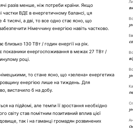
Л
чі разів менше, ніж потреби країни. Якщо
в
і частки ВДЕ в енергетичному балансі, ця
В
4 тисячі, а дві, то все одно стає ясно, що
у
забезпечити Німеччину енергією навіть частково.
Ев
с
є близько 130 ТВт / годин енергії на рік.
є показники енергоспоживання в межах 27 ТВт /
В
ві
минулому році.
В
 німецькими, то стане ясно, що «зелена» енергетика
у
ровщину енергією лише на тиждень. Для
Ka
во, вистачило б на добу.
п
О
ся на підйомі, але темпи її зростання необхідно
у
ого світу став помітним позитивний вплив цієї
Ан
овище, так і на гаманці громадян розвинених
сь