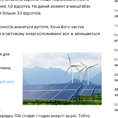
е
нює 1,6 відсотка. На даний момент в масштабах
На
 більше 33 відсотків.
св
Су
носіїв значиться вугілля. Хоча його частка
ів в світовому енергоспоживанні все ж залишаються
В
в
М
я для
В
м
ччина,
Li
м
ративів
М
о
В
.
Ав
ядку 104 гігават / годин енергії за рік. Тобто