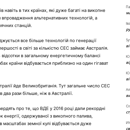
П
 навіть в тих країнах, які дуже багаті на викопне
ма
ся впровадження альтернативних технологій, а
Ів
ячних станцій.
р
Sy
аджується все більше технологій по генерації
в
ершості в світі за кількістю СЕС займає Австралія.
 відсотки в загальному енергетичному балансі
Ю
в
бах країни відбувається приблизно на один гігават
Ю
в
ралії йде Великобританія. Тут загальне число СЕС
An
в два рази більше, ніж в Австралії.
ви
О
вердять про те, що ВДЕ у 2016 році дали рекордні
ст
к енергії, одержуваної з викопного палива,
И
 в масштабах земної кулі відбувається дуже
св