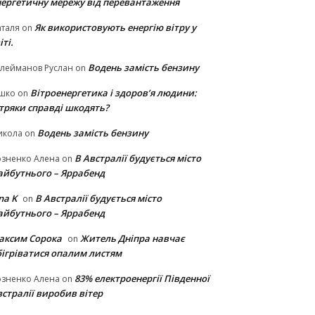
нергетичну мережу від перевантаження
Як використовують енергію вітру у
таля
on
іті.
Водень замість бензину
лейманов Руслан
on
Вітроенергетика і здоров’я людини:
ішко
on
ітряки cправді шкодять?
Водень замість бензину
икола
on
В Австралії будується місто
озненко Алена
on
айбутнього – Яррабенд
na K
В Австралії будується місто
on
айбутнього – Яррабенд
аксим Сорока
Житель Дніпра навчає
on
бігріватися опалим листям
83% електроенергії Південної
озненко Алена
on
стралії виробив вітер