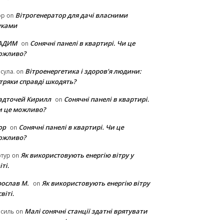
Вітрогенератор для дачі власними
ор
on
уками
АДИМ
Сонячні панелі в квартирі. Чи це
on
ожливо?
Вітроенергетика і здоров’я людини:
сула.
on
ітряки cправді шкодять?
адточей Кирилл
Сонячні панелі в квартирі.
on
и це можливо?
ор
Сонячні панелі в квартирі. Чи це
on
ожливо?
Як використовують енергію вітру у
тур
on
іті.
рослав М.
Як використовують енергію вітру
on
світі.
Малі сонячні станції здатні врятувати
асиль
on