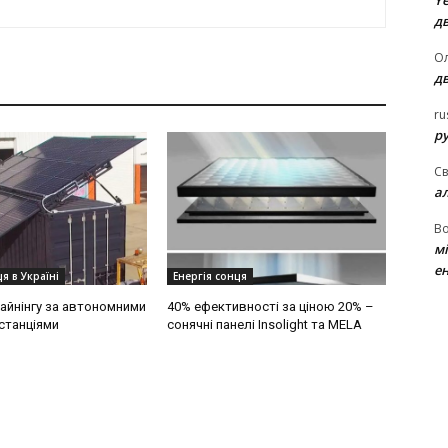
Ye
д
Ол
д
ru
ру
Св
а
В
м
ен
я в Україні
Енергія сонця
айнінгу за автономними
40% ефективності за ціною 20% –
станціями
сонячні панелі Insolight та MELA