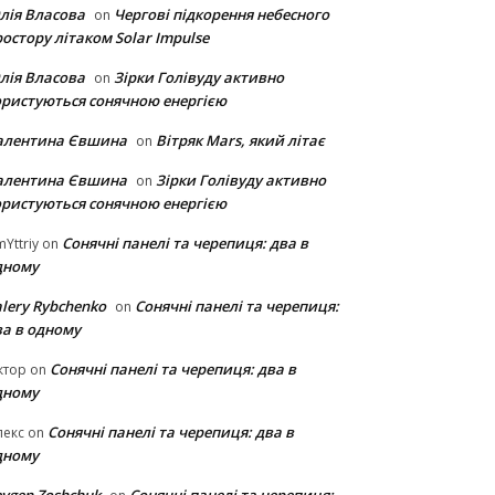
лія Власова
Чергові підкорення небесного
on
остору літаком Solar Impulse
лія Власова
Зірки Голівуду активно
on
ористуються сонячною енергією
алентина Євшина
Вітряк Mars, який літає
on
алентина Євшина
Зірки Голівуду активно
on
ористуються сонячною енергією
Сонячні панелі та черепиця: два в
Yttriy
on
дному
lery Rybchenko
Сонячні панелі та черепиця:
on
ва в одному
Сонячні панелі та черепиця: два в
ктор
on
дному
Сонячні панелі та черепиця: два в
лекс
on
дному