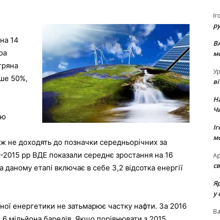
Іг
р
 на 14
В
ра
м
тряна
Ур
ьше 50%,
в
Н
Ч
ію
Іг
м
 ж не доходять до позначки середньорічних за
5-2015 рр ВДЕ показали середнє зростання на 16
Ар
св
а даному етапі включає в себе 3,2 відсотка енергії
Я
у 
ної енергетики не затьмарює частку нафти. За 2016
В
1,6 мільйона барелів. Якщо порівнювати з 2015