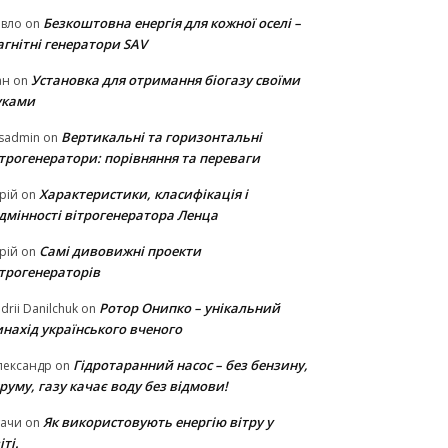
Безкоштовна енергія для кожної оселі –
авло
on
гнітні генератори SAV
Установка для отримання біогазу своїми
ан
on
уками
Вертикальні та горизонтальні
sadmin
on
ітрогенератори: порівняння та переваги
Характеристики, класифікація і
рій
on
ідмінності вітрогенератора Ленца
Самі дивовижні проекти
рій
on
ітрогенераторів
Ротор Онипко – унікальний
drii Danilchuk
on
нахід українського вченого
Гідротаранний насос – без бензину,
лександр
on
руму, газу качає воду без відмови!
Як використовують енергію вітру у
тачи
on
іті.