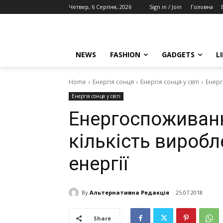
Четвер, 6 Серпня, 2026
Sign in / Join
Головна
NEWS
FASHION
GADGETS
L
Home
Енергія сонця
Енергія сонця у світі
Енерг
Енергія сонця у світі
Енергоспоживанн
кількість виробл
енергії
By
Альтернативна Редакція
25.07.2018
Share