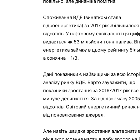
повільно, але динаміка помітна.
Споживання ВДЕ (винятком стала
гідроенергетика) за 2017 рік збільшилося
відсотків. У нафтовому еквіваленті ця циф
видається як 53 мільйони тонн палива. Ві
енергетика займає в цьому рейтингу біл
а сонячна – 1/3.
Дані показники є найвищими за всю істор
аналізу ринку ВДЕ. Варто зауважити, що
показники зростання за 2016-2017 рік все
минуле десятиліття. За відрізок часу 200
відсотків. Світовий енергетичний ринок н
від поновлюваних джерел.
Але навіть швидке зростання альтернатив
рік використання нафти в добу зросло на 