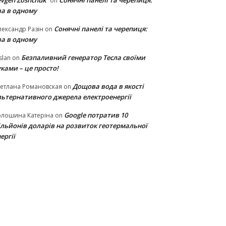
vgen Zoshchuk
Сонячні панелі та черепиця:
on
ва в одному
Сонячні панелі та черепиця:
ександр Разін
on
ва в одному
Безпаливний генератор Тесла своїми
slan
on
ками – це просто!
Дощова вода в якості
етлана Романовская
on
льтернативного джерела електроенергії
Google потратив 10
олошина Катеріна
on
ільйонів доларів на розвиток геотермальної
ергії