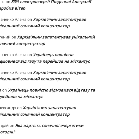
83% електроенергії Південної Австралії
иза
on
иробив вітер
Харків’янин запатентував
озненко Алена
on
нікальний сонячний концентратор
Харків’янин запатентував унікальний
гений
on
онячний концентратор
Українець повністю
озненко Алена
on
дмовився від газу та перейшов на міскантус
Харків’янин запатентував
озненко Алена
on
нікальний сонячний концентратор
Українець повністю відмовився від газу та
t
on
ерейшов на міскантус
Харків’янин запатентував
лександр
on
нікальний сонячний концентратор
Яка вартість сонячної енергетики
дрій
on
огодні?