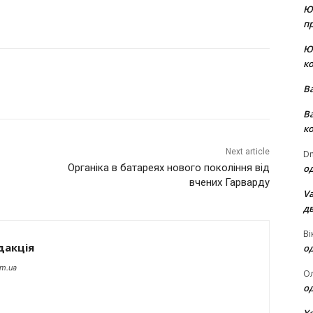
Ю
пр
Ю
к
В
В
к
Next article
Dm
Органіка в батареях нового покоління від
о
вчених Гарварду
Va
д
Ві
дакція
о
om.ua
О
о