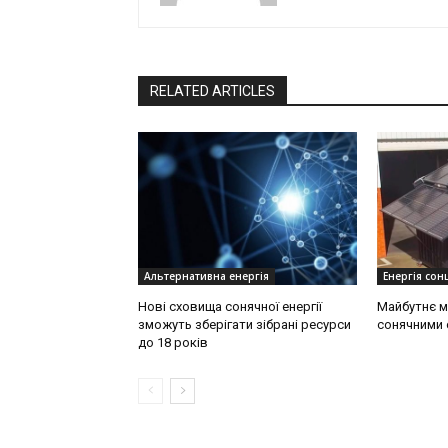
RELATED ARTICLES
Альтернативна енергія
Енергія сонц
Нові сховища сонячної енергії
Майбутнє м
зможуть зберігати зібрані ресурси
сонячними 
до 18 років