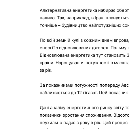
Альтернативна енергетика набирає обертів
паливо. Так, наприклад, в Ірані плануєть
точніше – будівництво найпотужніших сон
По всій земній кулі з кожним днем ​​впров
енергії з відновлюваних джерел. Пальму п
Відновлювана енергетика тут становить 3
країни. Нарощування потужності в масшта
за рік.
За показниками потужності попереду Авст
наближається до 12 гігават. Цей показник 
Дані аналізу енергетичного ринку світу т
показники зростання споживання. Відсото
неухильно падає з року в рік. Цей процес