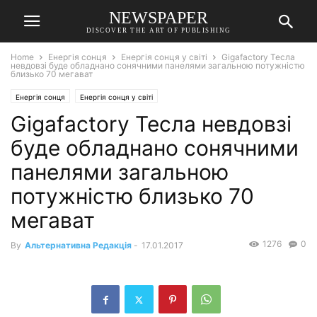
NEWSPAPER
DISCOVER THE ART OF PUBLISHING
Home
Енергія сонця
Енергія сонця у світі
Gigafactory Тесла
невдовзі буде обладнано сонячними панелями загальною потужністю
близько 70 мегават
Енергія сонця
Енергія сонця у світі
Gigafactory Тесла невдовзі
буде обладнано сонячними
панелями загальною
потужністю близько 70
мегават
1276
0
By
Альтернативна Редакція
-
17.01.2017