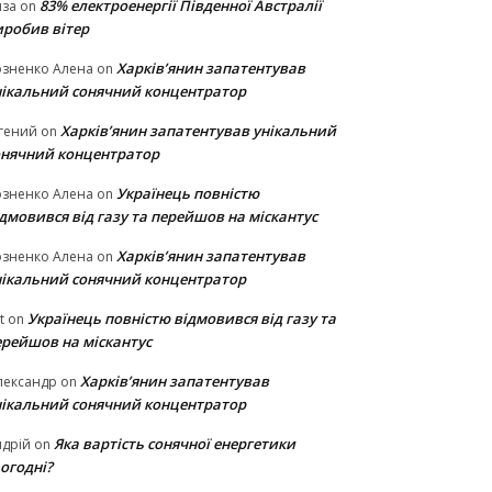
83% електроенергії Південної Австралії
иза
on
иробив вітер
Харків’янин запатентував
озненко Алена
on
нікальний сонячний концентратор
Харків’янин запатентував унікальний
гений
on
онячний концентратор
Українець повністю
озненко Алена
on
дмовився від газу та перейшов на міскантус
Харків’янин запатентував
озненко Алена
on
нікальний сонячний концентратор
Українець повністю відмовився від газу та
t
on
ерейшов на міскантус
Харків’янин запатентував
лександр
on
нікальний сонячний концентратор
Яка вартість сонячної енергетики
дрій
on
огодні?