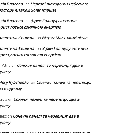
лія Власова
Чергові підкорення небесного
on
остору літаком Solar Impulse
лія Власова
Зірки Голівуду активно
on
ористуються сонячною енергією
алентина Євшина
Вітряк Mars, який літає
on
алентина Євшина
Зірки Голівуду активно
on
ористуються сонячною енергією
Сонячні панелі та черепиця: два в
Yttriy
on
дному
lery Rybchenko
Сонячні панелі та черепиця:
on
ва в одному
Сонячні панелі та черепиця: два в
ктор
on
дному
Сонячні панелі та черепиця: два в
лекс
on
дному