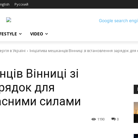
nglish
Русский
IFESTYLE
VIDEO
ргія в Україні
Ініціатива мешканців Вінниці зі встановлення зарядок дл
нців Вінниці зі
рядок для
асними силами
1190
0