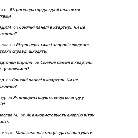
Вітрогенератор для дачі власними
ор
on
уками
АДИМ
Сонячні панелі в квартирі. Чи це
on
ожливо?
Вітроенергетика і здоров’я людини:
сула.
on
ітряки cправді шкодять?
адточей Кирилл
Сонячні панелі в квартирі.
on
и це можливо?
ор
Сонячні панелі в квартирі. Чи це
on
ожливо?
Як використовують енергію вітру у
тур
on
іті.
рослав М.
Як використовують енергію вітру
on
світі.
Малі сонячні станції здатні врятувати
асиль
on