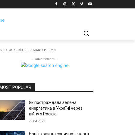
я електрокарів власними силами
- Advertisment -
MOST POPULAR
Як постраждала зелена
енергетика в Україні через
війну з Росією
28.04.2022
Нові сховища сонячної енергії