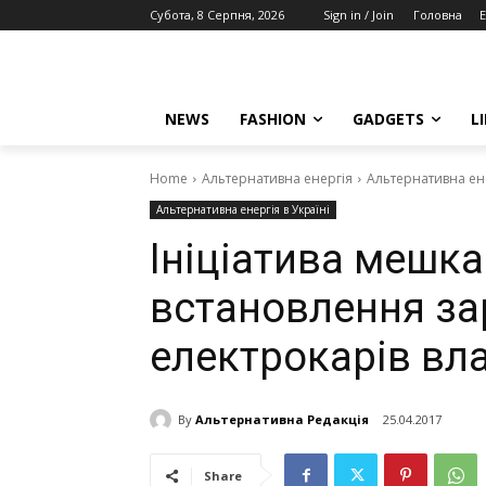
Субота, 8 Серпня, 2026
Sign in / Join
Головна
E
NEWS
FASHION
GADGETS
L
Home
Альтернативна енергія
Альтернативна ене
Альтернативна енергія в Україні
Ініціатива мешка
встановлення за
електрокарів вл
By
Альтернативна Редакція
25.04.2017
Share