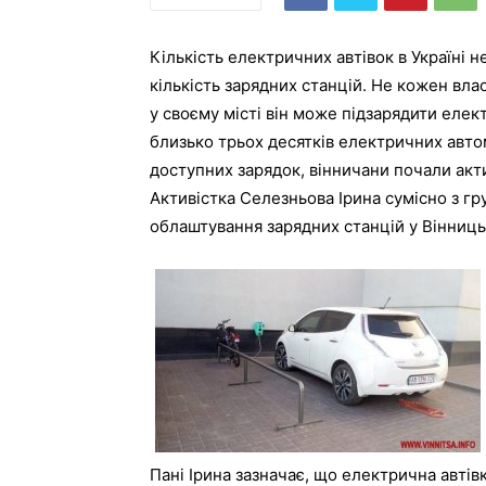
Кількість електричних автівок в Україні
кількість зарядних станцій. Не кожен вла
у своєму місті він може підзарядити елект
близько трьох десятків електричних авто
доступних зарядок, вінничани почали акт
Активістка Селезньова Ірина сумісно з гр
облаштування зарядних станцій у Вінницьк
Пані Ірина зазначає, що електрична автів