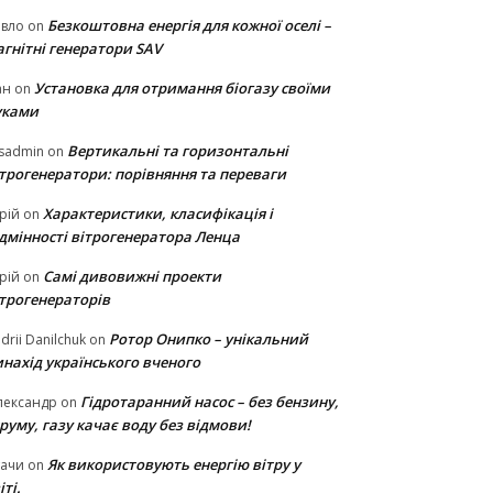
Безкоштовна енергія для кожної оселі –
авло
on
гнітні генератори SAV
Установка для отримання біогазу своїми
ан
on
уками
Вертикальні та горизонтальні
sadmin
on
ітрогенератори: порівняння та переваги
Характеристики, класифікація і
рій
on
ідмінності вітрогенератора Ленца
Самі дивовижні проекти
рій
on
ітрогенераторів
Ротор Онипко – унікальний
drii Danilchuk
on
нахід українського вченого
Гідротаранний насос – без бензину,
лександр
on
руму, газу качає воду без відмови!
Як використовують енергію вітру у
тачи
on
іті.