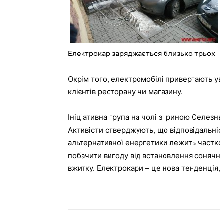
Електрокар заряджається близько трьох
Окрім того, електромобілі привертають ув
клієнтів ресторану чи магазину.
Ініціативна група на чолі з Іриною Селез
Активісти стверджують, що відповідальніс
альтернативної енергетики лежить частко
побачити вигоду від встановлення сонячн
вжитку. Електрокари – це нова тенденція