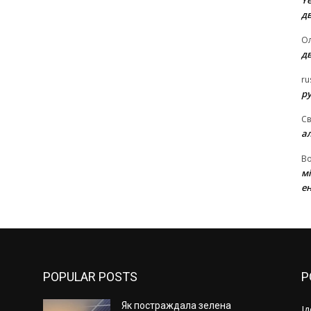
Ye
д
Ол
д
ru
ру
Св
а
В
м
ен
POPULAR POSTS
P
Як постраждала зелена
І