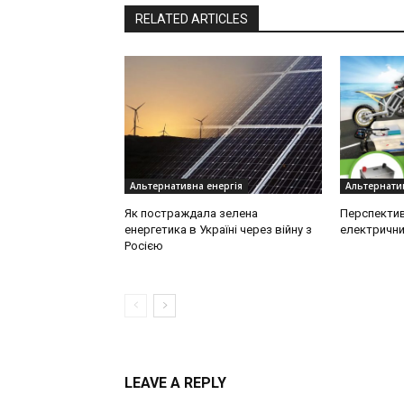
RELATED ARTICLES
Альтернативна енергія
Альтернатив
Як постраждала зелена
Перспектив
енергетика в Україні через війну з
електрични
Росією
LEAVE A REPLY