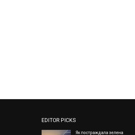
EDITOR PICKS
Як постраждала зелена