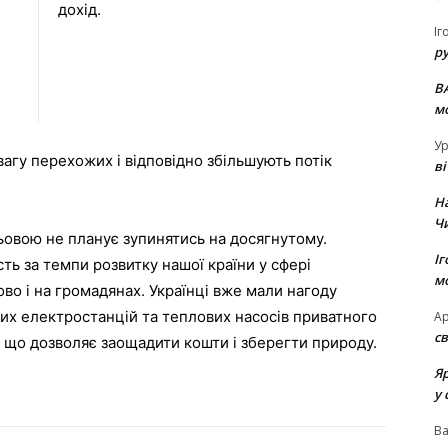
дохід.
Іг
р
В
м
Ур
агу перехожих і відповідно збільшують потік
в
Н
Ч
ньовою не планує зупинятись на досягнутому.
Іг
ть за темпи розвитку нашої країни у сфері
м
во і на громадянах. Українці вже мали нагоду
их електростанцій та теплових насосів приватного
Ар
св
, що дозволяє заощадити кошти і зберегти природу.
Я
у 
В