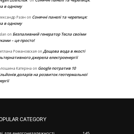
vgen Zoshchuk
Сонячні панелі та черепиця:
on
ва в одному
Сонячні панелі та черепиця:
ександр Разін
on
ва в одному
Безпаливний генератор Тесла своїми
slan
on
ками – це просто!
Дощова вода в якості
етлана Романовская
on
льтернативного джерела електроенергії
Google потратив 10
олошина Катеріна
on
ільйонів доларів на розвиток геотермальної
ергії
OPULAR CATEGORY
деї для енергонезалежності
145