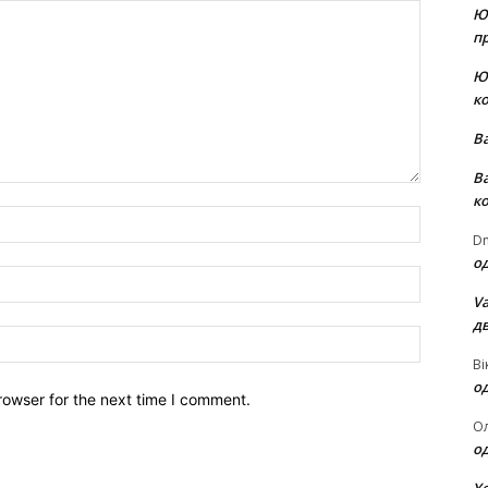
Ю
пр
Ю
к
В
В
к
Name:*
Dm
о
Email:*
Va
д
Website:
Ві
о
rowser for the next time I comment.
О
о