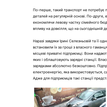
По-перше, такий транспорт не потребує по
деталей на регулярній основі. По-друге,
економлячи левову частку сімейного бюд
впливу на довкілля, що на сьогоднішній 
Наразі завдяки Ірині Селезньовій та її од
встановили їх за гроші з власного гаманц
місцеві приватні підприємці. Вони надают
яких і облаштовують зарядні станції. Вл
зарядками абсолютно безкоштовно. Підпр
електроенергію, яка використовується, с
Адже для підприємців такі станції предс