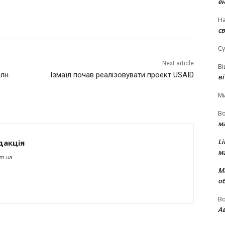
е
На
св
Су
Next article
В
лн.
Ізмаїл почав реалізовувати проект USAID
в
М
В
м
Li
дакція
м
om.ua
М
о
В
Ав