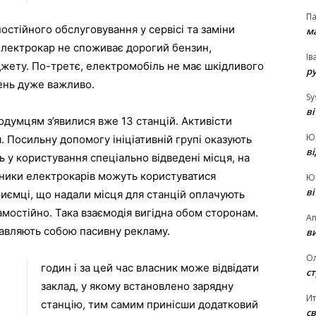
П
стійного обслуговування у сервісі та заміни
ма
 електрокар не споживає дорогий бензин,
Ів
жету. По-третє, електромобіль не має шкідливого
р
день дуже важливо.
Sy
в
нодумцям з’явилися вже 13 станцій. Активісти
Ю
я. Посильну допомогу ініціативній групі оказують
в
ь у користування спеціально відведені місця, на
асники електрокарів можуть користуватися
Ю
в
иємці, що надали місця для станцій оплачують
амостійно. Така взаємодія вигідна обом сторонам.
An
тавляють собою пасивну рекламу.
ви
О
годин і за цей час власник може відвідати
ст
заклад, у якому встановлено зарядну
И
станцію, тим самим принісши додатковий
св