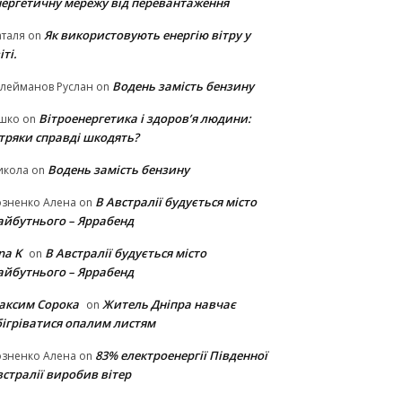
нергетичну мережу від перевантаження
Як використовують енергію вітру у
таля
on
іті.
Водень замість бензину
лейманов Руслан
on
Вітроенергетика і здоров’я людини:
ішко
on
ітряки cправді шкодять?
Водень замість бензину
икола
on
В Австралії будується місто
озненко Алена
on
айбутнього – Яррабенд
na K
В Австралії будується місто
on
айбутнього – Яррабенд
аксим Сорока
Житель Дніпра навчає
on
бігріватися опалим листям
83% електроенергії Південної
озненко Алена
on
стралії виробив вітер