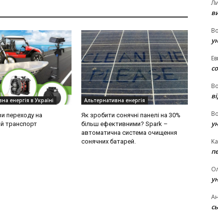
Л
в
В
у
Ев
с
В
ві
на енергія в Україні
Альтернативна енергія
В
и переходу на
Як зробити сонячні панелі на 30%
у
й транспорт
більш ефективними? Spark –
автоматична система очищення
Ka
сонячних батарей.
п
О
у
Ан
сь