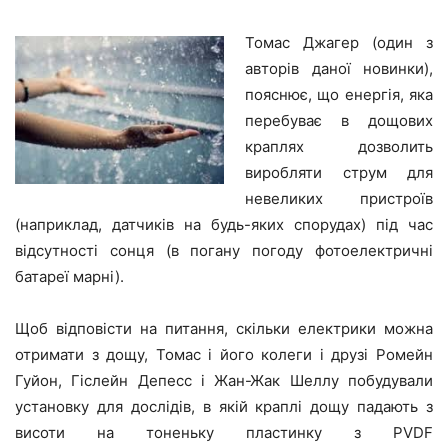
Томас Джагер (один з
авторів даної новинки),
пояснює, що енергія, яка
перебуває в дощових
краплях дозволить
виробляти струм для
невеликих пристроїв
(наприклад, датчиків на будь-яких спорудах) під час
відсутності сонця (в погану погоду фотоелектричні
батареї марні).
Щоб відповісти на питання, скільки електрики можна
отримати з дощу, Томас і його колеги і друзі Ромейн
Гуйон, Гіслейн Депесс і Жан-Жак Шеллу побудували
установку для дослідів, в якій краплі дощу падають з
висоти на тоненьку пластинку з PVDF