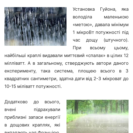
Установка Гуйона, яка
володіла маленькою
«метою», давала мінімум
1 мікроВт потужності під
час дощу (штучного).
При всьому цьому,
найбільші краплі видавали миттєвий «спалах» в цілих 12
мілліватт. А в загальному, стверджують автори даного
експерименту, така система, площею всього в 3
квадратних сантиметри, здатна дати від 2-3 мікроват до
10-15 міліватт потужності.
Додатково до всього,
вчені підрахували
приблизні запаси енергії
в дощових краплях, які
випадають над Францією.