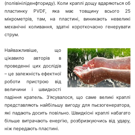
(полівініліденфториду). Коли краплі дощу вдаряються об
пластинку PVDF, яка має товщину всього 25
мікрометрів, там, на пластині, виникають невеликі
механічні коливання, здатні короткочасно генерувати
струм.
Найважливіше, що
цікавило авторів в
проведенні цих дослідів
– це залежність ефектної
роботи пристрою від
величини і швидкості
падіння крапель. З’ясувалося, що саме великі краплі
представляють найбільшу вигоду для пьєзогенератора,
які падають досить повільно. Швидкісні краплі набагато
більше витрачають енергію, розбризкуючись від удару,
ніж передають пластині.