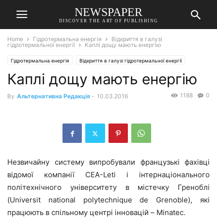
NEWSPAPER
DISCOVER THE ART OF PUBLISHING
Home
Гідротермальна енергія
Відкриття в галузі
гідротермальної енергії
Каплі дощу мають енергію
Гідротермальна енергія
Відкриття в галузі гідротермальної енергії
Каплі дощу мають енергію
1188
0
By
Альтернативна Редакція
-
10.03.2016
Незвичайну систему випробували французькі фахівці
відомої компанії CEA-Leti і інтернаціонального
політехнічного університету в містечку Греноблі
(Universit national polytechnique de Grenoble), які
працюють в спільному центрі інновацій – Minatec.