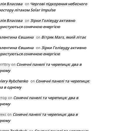
лія Власова
Чергові підкорення небесного
on
остору літаком Solar Impulse
лія Власова
Зірки Голівуду активно
on
ористуються сонячною енергією
алентина Євшина
Вітряк Mars, який літає
on
алентина Євшина
Зірки Голівуду активно
on
ористуються сонячною енергією
Сонячні панелі та черепиця: два в
Yttriy
on
дному
lery Rybchenko
Сонячні панелі та черепиця:
on
ва в одному
Сонячні панелі та черепиця: два в
ктор
on
дному
Сонячні панелі та черепиця: два в
лекс
on
дному