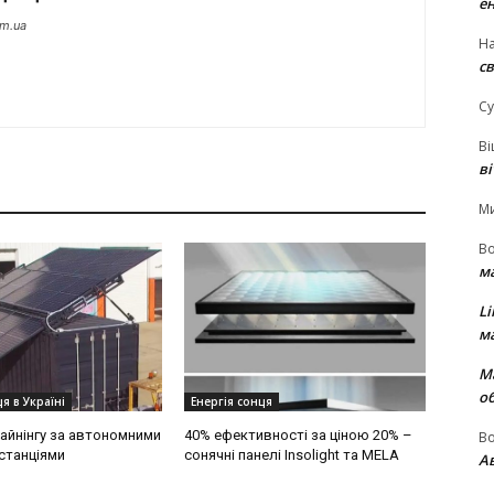
е
om.ua
На
св
Су
В
в
М
В
м
Li
м
М
о
я в Україні
Енергія сонця
айнінгу за автономними
40% ефективності за ціною 20% –
В
станціями
сонячні панелі Insolight та MELA
Ав