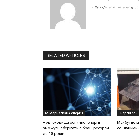
https://alternative-energy.c
RELATED ARTICLES
Альтернативна енергія
Енергія сонц
Нові сховища сонячної енергії
Майбутнє м
зможуть зберігати зібрані ресурси
сонячними 
до 18 років