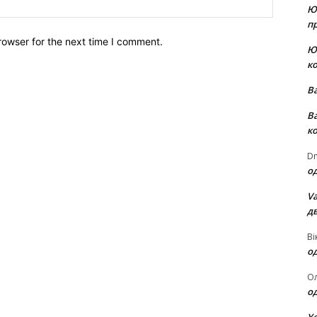
Website:
Ю
пр
rowser for the next time I comment.
Ю
к
В
В
к
Dm
о
Va
д
Ві
о
О
о