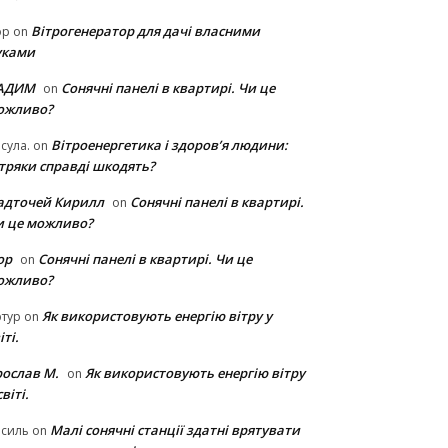
Вітрогенератор для дачі власними
ор
on
уками
АДИМ
Сонячні панелі в квартирі. Чи це
on
ожливо?
Вітроенергетика і здоров’я людини:
сула.
on
ітряки cправді шкодять?
адточей Кирилл
Сонячні панелі в квартирі.
on
и це можливо?
ор
Сонячні панелі в квартирі. Чи це
on
ожливо?
Як використовують енергію вітру у
тур
on
іті.
рослав М.
Як використовують енергію вітру
on
світі.
Малі сонячні станції здатні врятувати
асиль
on