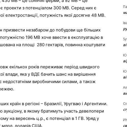
, 430 МВ – це сонячні ферми, а 92 МВ – це
П
ї є проекти з потенціалом 300 МВ. Серед них є
ма
ї електростанції, потужність якої досягне 48 МВ.
Ів
р
ен призвести незабаром до побудови ще більших
потужністю 196 МВ хоче ввести в експлуатацію в
Sy
ташована на площі 280 гектарів, повинна коштувати
в
Ю
в
довж екількох років переживає період швидкого
Ю
ої влади, яка у ВДЕ бачить шанс на вирішення
в
іє недостатніми виробничими силами, а також
An
режею.
ви
х країн в регіоні – Бразилії, Уругваю і Аргентини.
О
ст
ю аукціону, в якому братимуть участь девелопери
ому на вересень ц.р., є потенціал в 1 ГВ. Уряд у
И
св
2 млрд. доларів США.