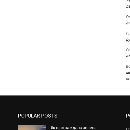
Ye
д
Ол
д
ru
ру
Св
а
В
м
ен
POPULAR POSTS
P
Як постраждала зелена
І