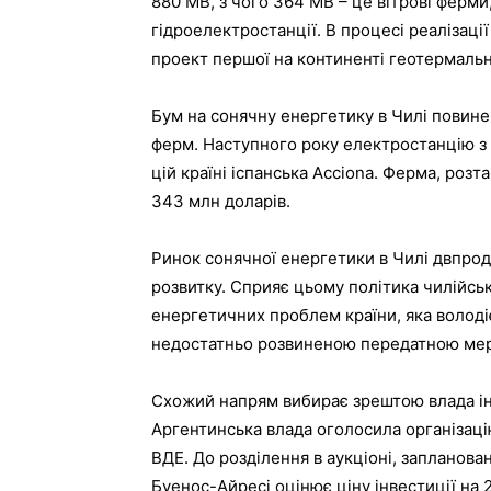
880 МВ, з чого 364 МВ – це вітрові ферми
гідроелектростанції. В процесі реалізаці
проект першої на континенті геотермально
Бум на сонячну енергетику в Чилі повин
ферм. Наступного року електростанцію з 
цій країні іспанська Acciona. Ферма, роз
343 млн доларів.
Ринок сонячної енергетики в Чилі двпро
розвитку. Сприяє цьому політика чилійськ
енергетичних проблем країни, яка волод
недостатньо розвиненою передатною ме
Схожий напрям вибирає зрештою влада інши
Аргентинська влада оголосила організаці
ВДЕ. До розділення в аукціоні, запланован
Буенос-Айресі оцінює ціну інвестиції на 