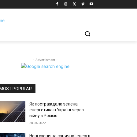
- Advertisment -
MOST POPULAR
Як постраждала зелена
енергетика в Україні через
війну з Росією
28.04.2022
Нові сховища сонячної енергії