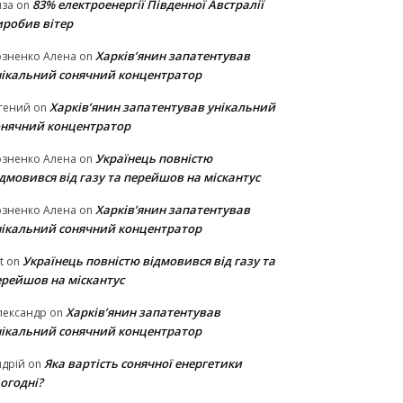
83% електроенергії Південної Австралії
иза
on
иробив вітер
Харків’янин запатентував
озненко Алена
on
нікальний сонячний концентратор
Харків’янин запатентував унікальний
гений
on
онячний концентратор
Українець повністю
озненко Алена
on
дмовився від газу та перейшов на міскантус
Харків’янин запатентував
озненко Алена
on
нікальний сонячний концентратор
Українець повністю відмовився від газу та
t
on
ерейшов на міскантус
Харків’янин запатентував
лександр
on
нікальний сонячний концентратор
Яка вартість сонячної енергетики
дрій
on
огодні?