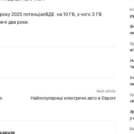
Іг
оку 2025 потенціалВДЕ на 10 ГВ, з чого 3 ГВ
р
жчі два роки.
В
м
Ур
в
Н
Ч
Іг
м
Next article
Ар
ко
Найпопулярніші електричні авто в Європі
св
Я
у 
В
дакція