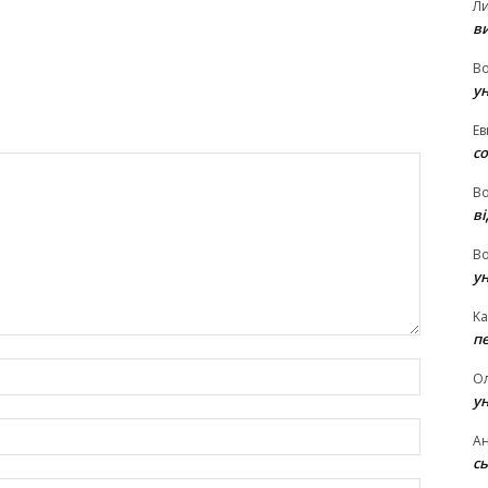
Л
в
В
у
Ев
с
В
ві
В
у
Ka
п
Name:*
О
у
Email:*
Ан
сь