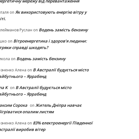
нергетичну мережу від перевантаження
Як використовують енергію вітру у
таля
on
іті.
Водень замість бензину
лейманов Руслан
on
Вітроенергетика і здоров’я людини:
ішко
on
ітряки cправді шкодять?
Водень замість бензину
икола
on
В Австралії будується місто
озненко Алена
on
айбутнього – Яррабенд
na K
В Австралії будується місто
on
айбутнього – Яррабенд
аксим Сорока
Житель Дніпра навчає
on
бігріватися опалим листям
83% електроенергії Південної
озненко Алена
on
стралії виробив вітер