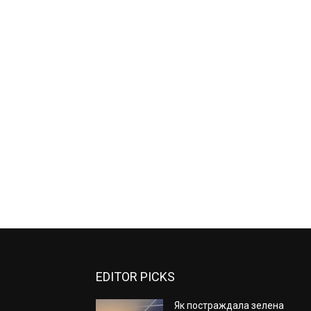
EDITOR PICKS
Як постраждала зелена