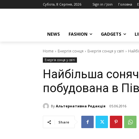
Субота, 8 Серпня, 2026
Sign in / Join
Головна
E
NEWS
FASHION
GADGETS
L
Home
Енергія сонця
Енергія сонця у світі
Найбі
Енергія сонця у світі
Найбільша соня
побудована в Пі
By
Альтернативна Редакція
05.06.2016
Share