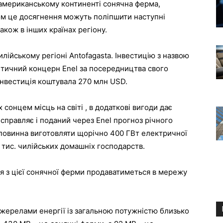
оамериканському континенті сонячна ферма,
ом це досягнення можуть поліпшити наступні
також в інших країнах регіону.
лійському регіоні Antofagasta. Інвестицію з назвою
гетичний концерн Enel за посередництва свого
 Інвестиція коштувала 270 млн USD.
 сонцем місць на світі , в додаткові вигоди дає
справляє і поданий через Enel прогноз річного
 повинна виготовляти щорічно 400 ГВт електричної
 тис. чилійських домашніх господарств.
ія з цієї сонячної ферми продаватиметься в мережу
жерелами енергії із загальною потужністю близько