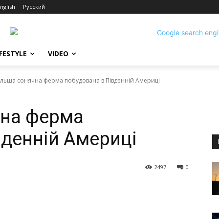
nglish
Русский
IFESTYLE
VIDEO
льша сонячна ферма побудована в Південній Америці
чна ферма
вденній Америці
2497
0