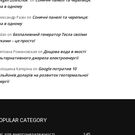
vgen Zoshchuk
Сонячні панелі та черепиця:
on
ва в одному
Сонячні панелі та черепиця:
ександр Разін
on
ва в одному
Безпаливний генератор Тесла своїми
slan
on
ками – це просто!
Дощова вода в якості
етлана Романовская
on
льтернативного джерела електроенергії
Google потратив 10
олошина Катеріна
on
ільйонів доларів на розвиток геотермальної
ергії
OPULAR CATEGORY
деї для енергонезалежності
145