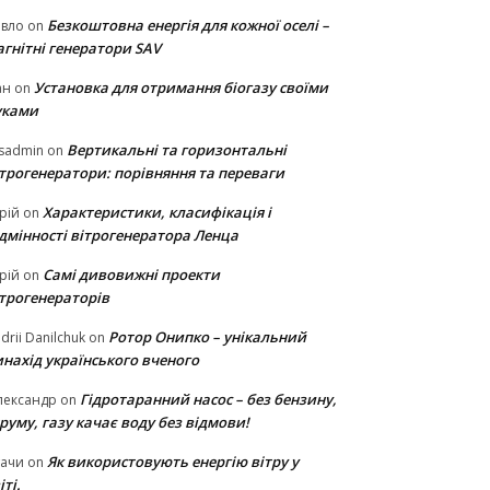
Безкоштовна енергія для кожної оселі –
авло
on
гнітні генератори SAV
Установка для отримання біогазу своїми
ан
on
уками
Вертикальні та горизонтальні
sadmin
on
ітрогенератори: порівняння та переваги
Характеристики, класифікація і
рій
on
ідмінності вітрогенератора Ленца
Самі дивовижні проекти
рій
on
ітрогенераторів
Ротор Онипко – унікальний
drii Danilchuk
on
нахід українського вченого
Гідротаранний насос – без бензину,
лександр
on
руму, газу качає воду без відмови!
Як використовують енергію вітру у
тачи
on
іті.