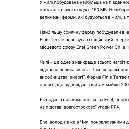
У Чилі побудована найбільша на південн
потужність якої складає 160 МВ. Незабар
величезні ферми, які будуються в Чилі, а 
Найбільшу сонячну ферму побудували в чи
Finis Terrae реалізував італійський енер
місцевого союзу Enel Green Power Chile.
Чилі – це одне з найкраще всього нагрітих
відносно велика висота. Таке ж враження 
виробництва енергії. Ферма Finis Terrae
енергії, що відповідає запитам майже 200
Як подає в повідомленні союз Enel, енерг
на підставі довгострокової угоди PPA.
Enel володіє вже в Чилі поновлюваними д