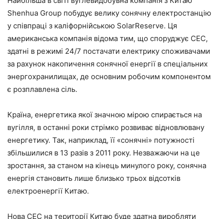
Найбільша в світі вуглевидобувна компанія з Китаю
Shenhua Group побудує велику сонячну електростанцію
у співпраці з каліфорнійською SolarReserve. Ця
американська компанія відома тим, що споруджує СЕС,
здатні в режимі 24/7 постачати електрику споживачами
за рахунок накопичення сонячної енергії в спеціальних
энергохранилищах, де основним робочим компонентом
є розплавлена сіль.
Країна, енергетика якої значною мірою спирається на
вугілля, в останні роки стрімко розвиває відновлювану
енергетику. Так, наприклад, її «сонячні» потужності
збільшилися в 13 разів з 2011 року. Незважаючи на це
зростання, за станом на кінець минулого року, сонячна
енергія становить лише близько трьох відсотків
електроенергії Китаю.
Нова СЕС на території Китаю буде здатна виробляти