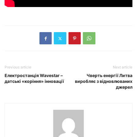
Previous article
Next article
Електростанція Wavestar –
Чверть енергії Литва
датські «коріння» інновації
виробляє з відновлюваних
джерел