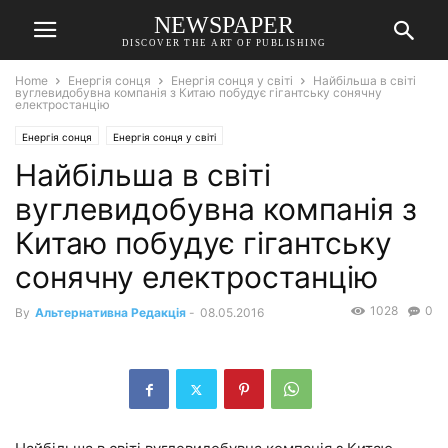
NEWSPAPER
DISCOVER THE ART OF PUBLISHING
Home
Енергія сонця
Енергія сонця у світі
Найбільша в світі
вуглевидобувна компанія з Китаю побудує гігантську сонячну
електростанцію
Енергія сонця
Енергія сонця у світі
Найбільша в світі
вуглевидобувна компанія з
Китаю побудує гігантську
сонячну електростанцію
1028
0
By
Альтернативна Редакція
-
08.05.2016