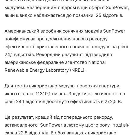
модулем. Безперечним лідером в цій сфері є SunPower,
який швидко наближається до позначки 25 відсотків.
Американський виробник сонячних модулів SunPower
поінформував про досягнення нового рекорду
ефективності кристалічного сонячного модуля на рівні
24,1 відсотків. Рекордний результат підтвердило
американське федеральне агентство National
Renewable Energy Laboratory (NREL).
Для тестів використано модуль, поверхня апертури
якого склала 11310,1 см. кв.. Завдяки ефективності на
рівні 24,1 відсотків досягнуто ефективність в 272,5 В.
Це результат, кращий від попереднього рекорду,
встановленого SunPower в лютому цього року, тоді він
склав 22,8 відсотків. В обох випадках використано