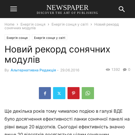
NEWSPAPER
DISCOVER THE ART OF PUBLISHING
Home
Енергія сонця
Енергія сонця у світі
Новий рекорд
сонячних модулів
Енергія сонця
Енергія сонця у світі
Новий рекорд сонячних
модулів
1392
0
By
Альтернативна Редакція
-
29.06.2016
Ще декілька років тому чималою подією в галузі ВДЕ
було досягнення ефективності ланки сонячної панелі на
рівні вище 20 відсотків. Сьогодні ефективність значно
вище 20 відсотків досягається цілим сонячним