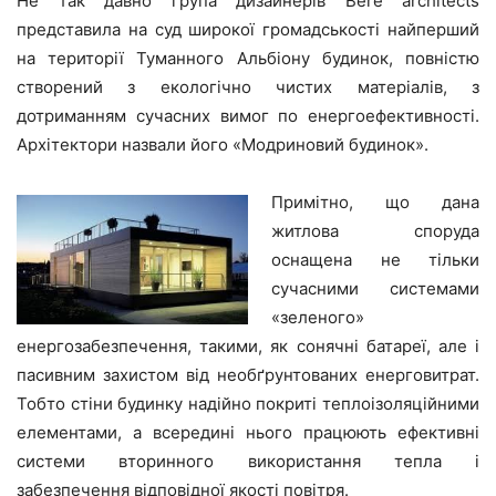
Не так давно група дизайнерів Bere architects
представила на суд широкої громадськості найперший
на території Туманного Альбіону будинок, повністю
створений з екологічно чистих матеріалів, з
дотриманням сучасних вимог по енергоефективності.
Архітектори назвали його «Модриновий будинок».
Примітно, що дана
житлова споруда
оснащена не тільки
сучасними системами
«зеленого»
енергозабезпечення, такими, як сонячні батареї, але і
пасивним захистом від необґрунтованих енерговитрат.
Тобто стіни будинку надійно покриті теплоізоляційними
елементами, а всередині нього працюють ефективні
системи вторинного використання тепла і
забезпечення відповідної якості повітря.