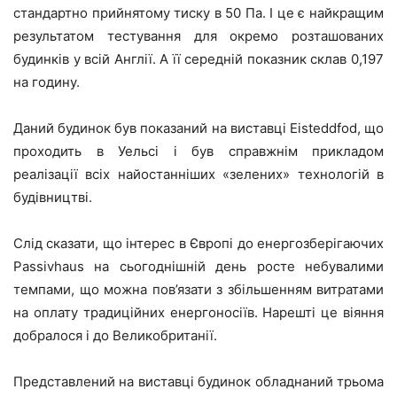
стандартно прийнятому тиску в 50 Па. І це є найкращим
результатом тестування для окремо розташованих
будинків у всій Англії. А її середній показник склав 0,197
на годину.
Даний будинок був показаний на виставці Eisteddfod, що
проходить в Уельсі і був справжнім прикладом
реалізації всіх найостанніших «зелених» технологій в
будівництві.
Слід сказати, що інтерес в Європі до енергозберігаючих
Passivhaus на сьогоднішній день росте небувалими
темпами, що можна пов’язати з збільшенням витратами
на оплату традиційних енергоносіїв. Нарешті це віяння
добралося і до Великобританії.
Представлений на виставці будинок обладнаний трьома