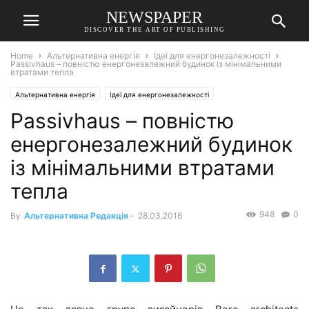
NEWSPAPER
DISCOVER THE ART OF PUBLISHING
Home
Альтернативна енергія
Ідеї для енергонезалежності
Passivhaus – повністю енергонезалежний будинок із мінімальними
втратами тепла
Альтернативна енергія
Ідеї для енергонезалежності
Passivhaus – повністю
енергонезалежний будинок
із мінімальними втратами
тепла
948
0
By
Альтернативна Редакція
-
28.03.2016