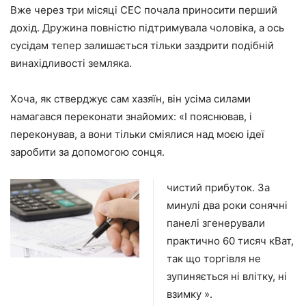
Вже через три місяці СЕС почала приносити перший
дохід. Дружина повністю підтримувала чоловіка, а ось
сусідам тепер залишається тільки заздрити подібній
винахідливості земляка.
Хоча, як стверджує сам хазяїн, він усіма силами
намагався переконати знайомих: «І пояснював, і
переконував, а вони тільки сміялися над моєю ідеї
заробити за допомогою сонця.
чистий прибуток. За
минулі два роки сонячні
панелі згенерували
практично 60 тисяч кВат,
так що торгівля не
зупиняється ні влітку, ні
взимку ».