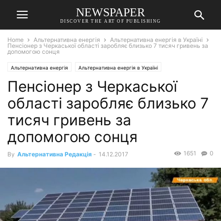
NEWSPAPER
DISCOVER THE ART OF PUBLISHING
Home
Альтернативна енергія
Альтернативна енергія в Україні
Пенсіонер з Черкаської області заробляє близько 7 тисяч гривень за
допомогою сонця
Альтернативна енергія
Альтернативна енергія в Україні
Пенсіонер з Черкаської
області заробляє близько 7
тисяч гривень за
допомогою сонця
1651
0
By
Альтернативна Редакція
-
14.12.2017