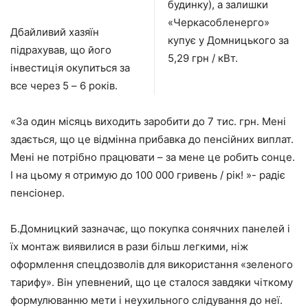
будинку), а залишки
«Черкасобленерго»
Дбайливий хазяїн
купує у Домницького за
підрахував, що його
5,29 грн / кВт.
інвестиція окупиться за
все через 5 – 6 років.
«За один місяць виходить заробити до 7 тис. грн. Мені
здається, що це відмінна прибавка до пенсійних виплат.
Мені не потрібно працювати – за мене це робить сонце.
І на цьому я отримую до 100 000 гривень / рік! »- радіє
пенсіонер.
Б.Домницкий зазначає, що покупка сонячних панелей і
їх монтаж виявилися в рази більш легкими, ніж
оформлення спецдозволів для використання «зеленого
тарифу». Він упевнений, що це сталося завдяки чіткому
формулюванню мети і неухильного слідування до неї.