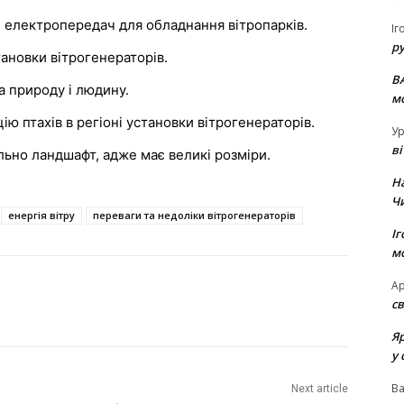
й електропередач для обладнання вітропарків.
Іг
р
ановки вітрогенераторів.
В
 природу і людину.
м
 птахів в регіоні установки вітрогенераторів.
Ур
в
льно ландшафт, адже має великі розміри.
Н
Ч
енергія вітру
переваги та недоліки вітрогенераторів
Іг
м
Ар
св
Я
у 
В
Next article