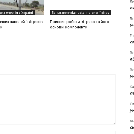
Л
в
на енергія в Україні
Запитання-відповіді по енегії вітру
В
чних панелей і вітряків
Принцип роботи вітряка та його
у
ки
основні компоненти
Ев
с
В
ві
В
у
Ka
п
О
у
Ан
сь
Name:*