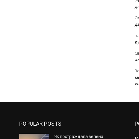
Ye
д
Ол
д
ru
ру
Св
а
В
м
ен
POPULAR POSTS
P
Як постраждала зелена
І