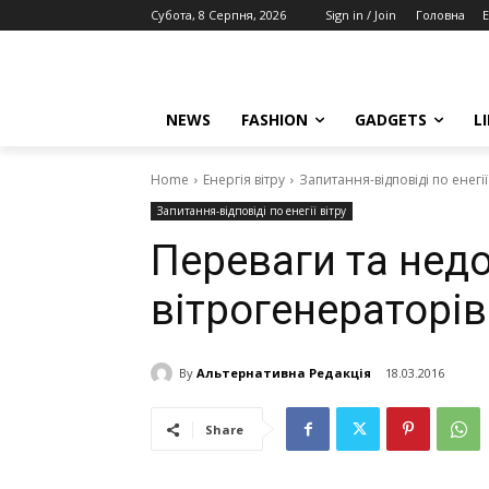
Субота, 8 Серпня, 2026
Sign in / Join
Головна
E
NEWS
FASHION
GADGETS
L
Home
Енергія вітру
Запитання-відповіді по енегії
Запитання-відповіді по енегії вітру
Переваги та нед
вітрогенераторів
By
Альтернативна Редакція
18.03.2016
Share