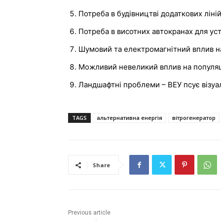
Потреба в будівництві додаткових ліні
Потреба в висотних автокранах для уст
Шумовий та електромагнітний вплив на
Можливий невеликий вплив на популяцію
Ландшафтні проблеми – ВЕУ псує візуа
TAGS
альтернативна енергія
вітрогенератор
Share
Previous article