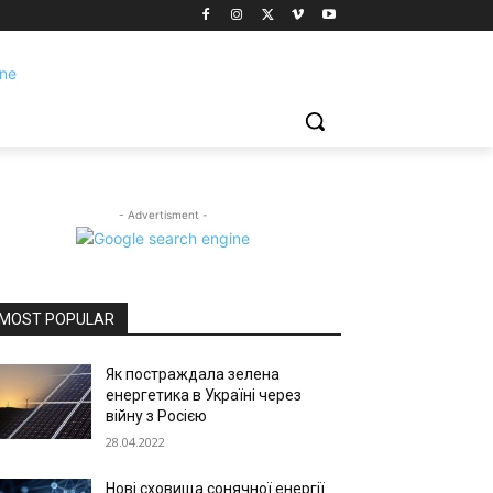
- Advertisment -
MOST POPULAR
Як постраждала зелена
енергетика в Україні через
війну з Росією
28.04.2022
Нові сховища сонячної енергії