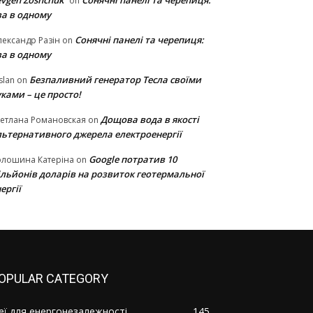
vgen Zoshchuk
Сонячні панелі та черепиця:
on
ва в одному
Сонячні панелі та черепиця:
ександр Разін
on
ва в одному
Безпаливний генератор Тесла своїми
slan
on
ками – це просто!
Дощова вода в якості
етлана Романовская
on
льтернативного джерела електроенергії
Google потратив 10
олошина Катеріна
on
ільйонів доларів на розвиток геотермальної
ергії
OPULAR CATEGORY
деї для енергонезалежності
145