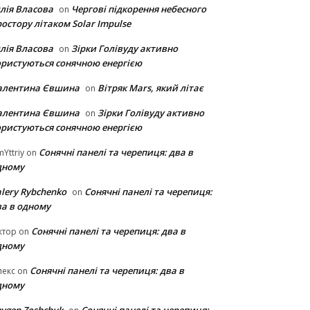
лія Власова
Чергові підкорення небесного
on
остору літаком Solar Impulse
лія Власова
Зірки Голівуду активно
on
ористуються сонячною енергією
алентина Євшина
Вітряк Mars, який літає
on
алентина Євшина
Зірки Голівуду активно
on
ористуються сонячною енергією
Сонячні панелі та черепиця: два в
Yttriy
on
дному
lery Rybchenko
Сонячні панелі та черепиця:
on
ва в одному
Сонячні панелі та черепиця: два в
ктор
on
дному
Сонячні панелі та черепиця: два в
лекс
on
дному