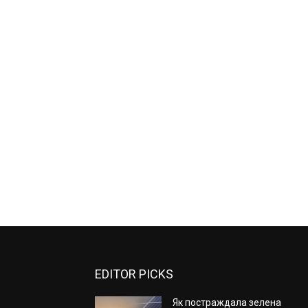
EDITOR PICKS
Як постраждала зелена