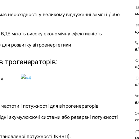
П
ма
ає необхідності у великому відчуженні землі і / або
Ів
р
и ВДЕ мають високу економічну ефективність
Sy
в для розвитку вітроенергетики
в
Ю
вітрогенераторів:
в
Ю
ня
в
An
ви
 частоти і потужності для вітрогенераторів.
О
хідні акумулююючі системи або резервні потужності
ст
И
тановленої потужності (КВВП).
св