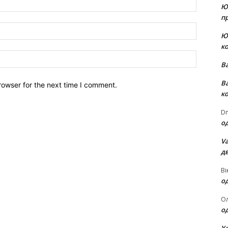
Ю
пр
Email:*
Ю
к
Website:
В
В
rowser for the next time I comment.
к
Dm
о
Va
д
Ві
о
О
о