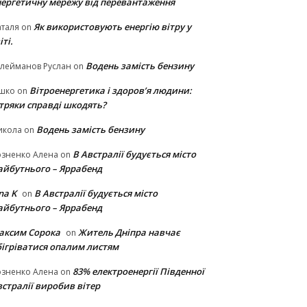
нергетичну мережу від перевантаження
Як використовують енергію вітру у
таля
on
іті.
Водень замість бензину
лейманов Руслан
on
Вітроенергетика і здоров’я людини:
ішко
on
ітряки cправді шкодять?
Водень замість бензину
икола
on
В Австралії будується місто
озненко Алена
on
айбутнього – Яррабенд
na K
В Австралії будується місто
on
айбутнього – Яррабенд
аксим Сорока
Житель Дніпра навчає
on
бігріватися опалим листям
83% електроенергії Південної
озненко Алена
on
стралії виробив вітер