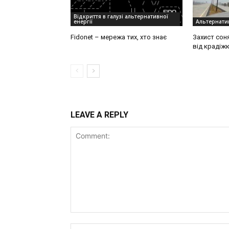
Відкриття в галузі альтернативної
енергії
Альтернатив
Fidonet – мережа тих, хто знає
Захист соня
від крадіж
LEAVE A REPLY
Comment: