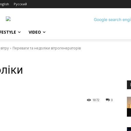
nglish
Русский
IFESTYLE
VIDEO
 вітру
Переваги та недоліки вітрогенераторів
оліки
1872
0