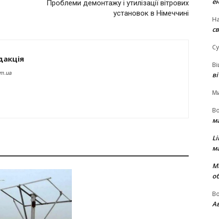
е
Проблеми демонтажу і утилізації вітрових
установок в Німеччині
На
св
Су
дакція
В
om.ua
в
М
В
м
Li
м
М
о
В
Ав