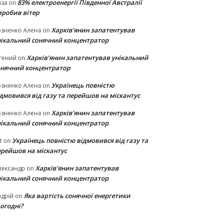
83% електроенергії Південної Австралії
иза
on
иробив вітер
Харків’янин запатентував
озненко Алена
on
нікальний сонячний концентратор
Харків’янин запатентував унікальний
гений
on
онячний концентратор
Українець повністю
озненко Алена
on
дмовився від газу та перейшов на міскантус
Харків’янин запатентував
озненко Алена
on
нікальний сонячний концентратор
Українець повністю відмовився від газу та
t
on
ерейшов на міскантус
Харків’янин запатентував
лександр
on
нікальний сонячний концентратор
Яка вартість сонячної енергетики
дрій
on
огодні?