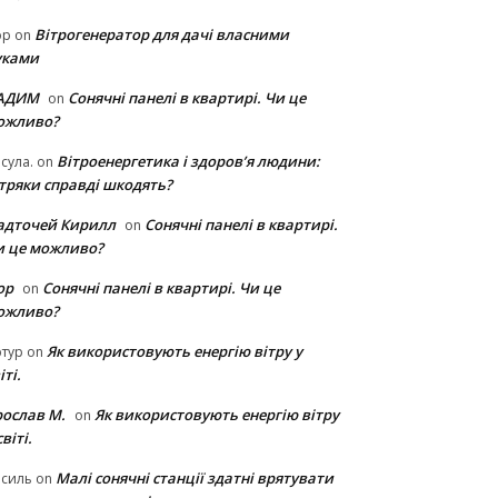
Вітрогенератор для дачі власними
ор
on
уками
АДИМ
Сонячні панелі в квартирі. Чи це
on
ожливо?
Вітроенергетика і здоров’я людини:
сула.
on
ітряки cправді шкодять?
адточей Кирилл
Сонячні панелі в квартирі.
on
и це можливо?
ор
Сонячні панелі в квартирі. Чи це
on
ожливо?
Як використовують енергію вітру у
тур
on
іті.
рослав М.
Як використовують енергію вітру
on
світі.
Малі сонячні станції здатні врятувати
асиль
on