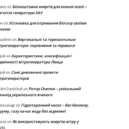
Безкоштовна енергія для кожної оселі –
авло
on
гнітні генератори SAV
Установка для отримання біогазу своїми
ан
on
уками
Вертикальні та горизонтальні
sadmin
on
ітрогенератори: порівняння та переваги
Характеристики, класифікація і
рій
on
ідмінності вітрогенератора Ленца
Самі дивовижні проекти
рій
on
ітрогенераторів
Ротор Онипко – унікальний
drii Danilchuk
on
нахід українського вченого
Гідротаранний насос – без бензину,
лександр
on
руму, газу качає воду без відмови!
Як використовують енергію вітру у
тачи
on
іті.