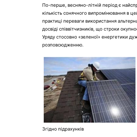
По-перше, весняно-літній період є найсп
кількість сонячного випромінювання в це
практиці переваги використання альтерна
досвіді співвітчизників, що строки окупно
Уряду стосовно «зеленої» енергетики дуж
розповсюдженню.
Згідно підрахунків