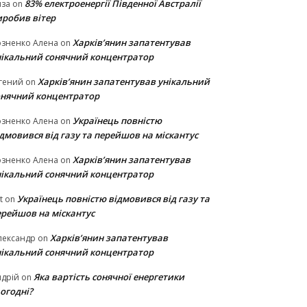
83% електроенергії Південної Австралії
иза
on
иробив вітер
Харків’янин запатентував
озненко Алена
on
нікальний сонячний концентратор
Харків’янин запатентував унікальний
гений
on
онячний концентратор
Українець повністю
озненко Алена
on
дмовився від газу та перейшов на міскантус
Харків’янин запатентував
озненко Алена
on
нікальний сонячний концентратор
Українець повністю відмовився від газу та
t
on
ерейшов на міскантус
Харків’янин запатентував
лександр
on
нікальний сонячний концентратор
Яка вартість сонячної енергетики
дрій
on
огодні?