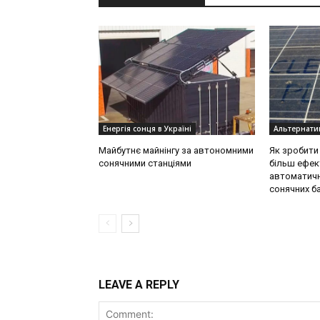
Енергія сонця в Україні
Альтернати
Майбутнє майнінгу за автономними
Як зробити 
сонячними станціями
більш ефек
автоматичн
сонячних б
LEAVE A REPLY