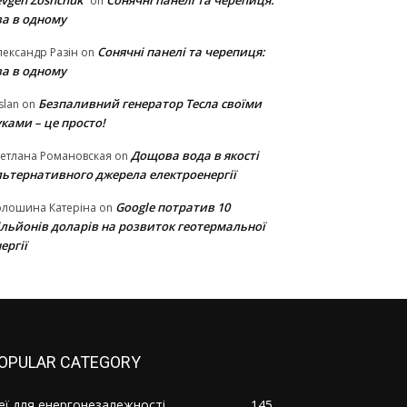
vgen Zoshchuk
Сонячні панелі та черепиця:
on
ва в одному
Сонячні панелі та черепиця:
ександр Разін
on
ва в одному
Безпаливний генератор Тесла своїми
slan
on
ками – це просто!
Дощова вода в якості
етлана Романовская
on
льтернативного джерела електроенергії
Google потратив 10
олошина Катеріна
on
ільйонів доларів на розвиток геотермальної
ергії
OPULAR CATEGORY
деї для енергонезалежності
145