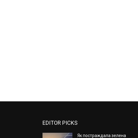
EDITOR PICKS
Як постраждала зелена