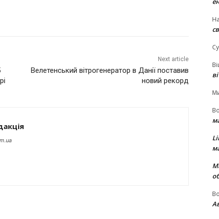
е
На
св
Су
Next article
В
5
Велетенський вітрогенератор в Данії поставив
в
рі
новий рекорд
М
В
м
дакція
Li
om.ua
м
М
о
В
Ав