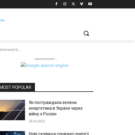
оточного...
- Advertisment -
MOST POPULAR
Як постраждала зелена
енергетика в Україні через
війну з Росією
28.04.2022
Нові сховища сонячної енергії