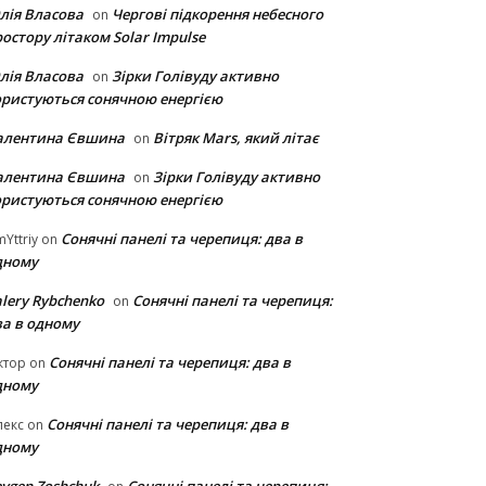
лія Власова
Чергові підкорення небесного
on
остору літаком Solar Impulse
лія Власова
Зірки Голівуду активно
on
ористуються сонячною енергією
алентина Євшина
Вітряк Mars, який літає
on
алентина Євшина
Зірки Голівуду активно
on
ористуються сонячною енергією
Сонячні панелі та черепиця: два в
Yttriy
on
дному
lery Rybchenko
Сонячні панелі та черепиця:
on
ва в одному
Сонячні панелі та черепиця: два в
ктор
on
дному
Сонячні панелі та черепиця: два в
лекс
on
дному