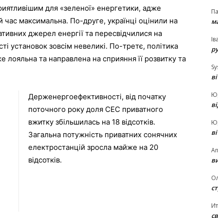
риятливішим для «зеленої» енергетики, адже
П
й час максимальна. По-друге, українці оцінили на
ма
тивних джерел енергії та пересвідчилися на
Ів
сті установок зовсім невеликі. По-третє, політика
р
е лояльна та направлена на сприяння її розвитку та
Sy
в
Ю
Держенергоефективності, від початку
в
поточного року доля СЕС приватного
вжитку збільшилась на 18 відсотків.
Ю
в
Загальна потужність приватних сонячних
електростанцій зросла майже на 20
An
відсотків.
ви
О
ст
И
св