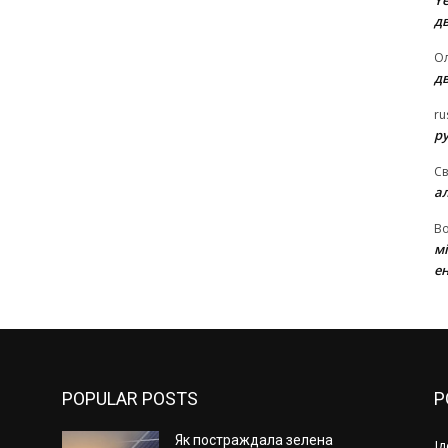
Ye
д
Ол
д
ru
ру
Св
а
В
м
ен
POPULAR POSTS
P
Як постраждала зелена
І