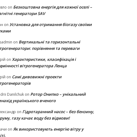
Безкоштовна енергія для кожної оселі –
авло
on
гнітні генератори SAV
Установка для отримання біогазу своїми
ан
on
уками
Вертикальні та горизонтальні
sadmin
on
ітрогенератори: порівняння та переваги
Характеристики, класифікація і
рій
on
ідмінності вітрогенератора Ленца
Самі дивовижні проекти
рій
on
ітрогенераторів
Ротор Онипко – унікальний
drii Danilchuk
on
нахід українського вченого
Гідротаранний насос – без бензину,
лександр
on
руму, газу качає воду без відмови!
Як використовують енергію вітру у
тачи
on
іті.