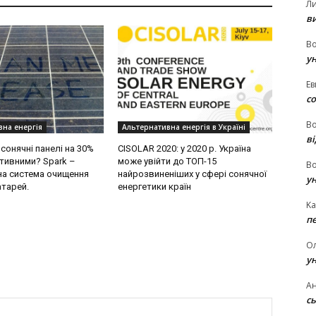
Л
в
В
у
Ев
с
В
вна енергія
Альтернативна енергія в Україні
ві
сонячні панелі на 30%
CISOLAR 2020: у 2020 р. Україна
тивними? Spark –
може увійти до ТОП-15
В
а система очищення
найрозвиненіших у сфері сонячної
у
атарей.
енергетики країн
Ka
п
О
у
Ан
сь