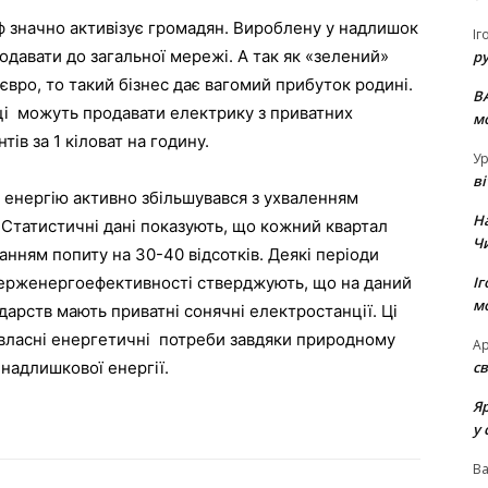
 значно активізує громадян. Вироблену у надлишок
Іг
авати до загальної мережі. А так як «зелений»
р
 євро, то такий бізнес дає вагомий прибуток родині.
В
нці можуть продавати електрику з приватних
м
ів за 1 кіловат на годину.
Ур
в
» енергію активно збільшувався з ухваленням
Н
Статистичні дані показують, що кожний квартал
Ч
анням попиту на 30-40 відсотків. Деякі періоди
Іг
 Держенергоефективності стверджують, що на даний
м
дарств мають приватні сонячні електростанції. Ці
 власні енергетичні потреби завдяки природному
Ар
св
 надлишкової енергії.
Я
у 
В