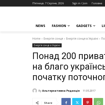
П’ятниця, 7 Серпня, 2026
Sign in / Join
Головна
NEWS
FASHION
GADGETS
L
Home
Енергія сонця
Енергія сонця в Україні
По
Енергія сонця в Україні
Понад 200 прив
на благо українс
початку поточно
By
Альтернативна Редакція
11.05.2017
Share