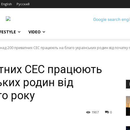
English
Русский
IFESTYLE
VIDEO
над 200 приватних СЕС працюють на благо українських родин від початку п
атних СЕС працюють
ьких родин від
го року
1907
0