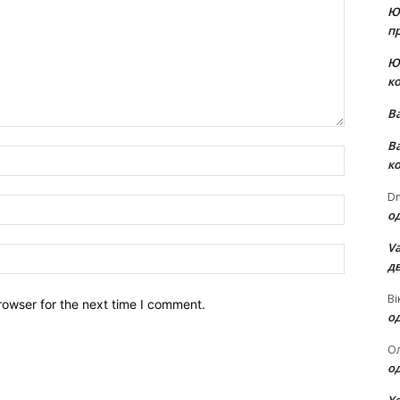
Ю
пр
Ю
к
В
В
Name:*
к
Dm
Email:*
о
Va
Website:
д
Ві
rowser for the next time I comment.
о
О
о