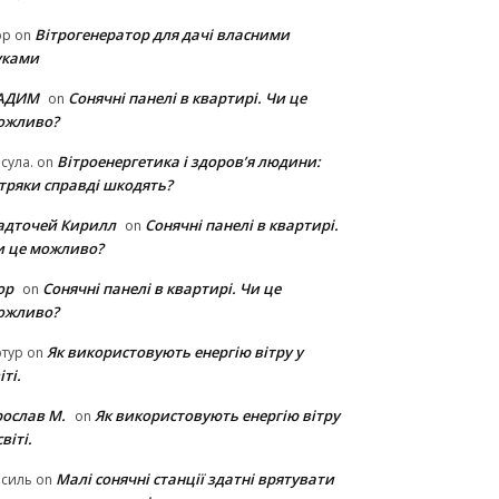
Вітрогенератор для дачі власними
ор
on
уками
АДИМ
Сонячні панелі в квартирі. Чи це
on
ожливо?
Вітроенергетика і здоров’я людини:
сула.
on
ітряки cправді шкодять?
адточей Кирилл
Сонячні панелі в квартирі.
on
и це можливо?
ор
Сонячні панелі в квартирі. Чи це
on
ожливо?
Як використовують енергію вітру у
тур
on
іті.
рослав М.
Як використовують енергію вітру
on
світі.
Малі сонячні станції здатні врятувати
асиль
on