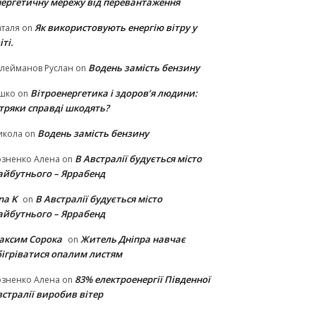
нергетичну мережу від перевантаження
Як використовують енергію вітру у
таля
on
іті.
Водень замість бензину
лейманов Руслан
on
Вітроенергетика і здоров’я людини:
ішко
on
ітряки cправді шкодять?
Водень замість бензину
икола
on
В Австралії будується місто
озненко Алена
on
айбутнього – Яррабенд
na K
В Австралії будується місто
on
айбутнього – Яррабенд
аксим Сорока
Житель Дніпра навчає
on
бігріватися опалим листям
83% електроенергії Південної
озненко Алена
on
стралії виробив вітер