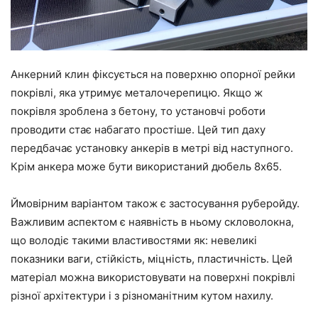
Анкерний клин фіксується на поверхню опорної рейки
покрівлі, яка утримує металочерепицю. Якщо ж
покрівля зроблена з бетону, то установчі роботи
проводити стає набагато простіше. Цей тип даху
передбачає установку анкерів в метрі від наступного.
Крім анкера може бути використаний дюбель 8х65.
Ймовірним варіантом також є застосування руберойду.
Важливим аспектом є наявність в ньому скловолокна,
що володіє такими властивостями як: невеликі
показники ваги, стійкість, міцність, пластичність. Цей
матеріал можна використовувати на поверхні покрівлі
різної архітектури і з різноманітним кутом нахилу.