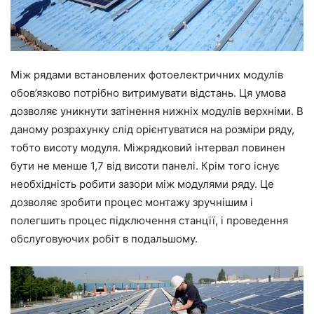
Між рядами встановлених фотоелектричних модулів
обов’язково потрібно витримувати відстань. Ця умова
дозволяє уникнути затінення нижніх модулів верхніми. В
даному розрахунку слід орієнтуватися на розміри ряду,
тобто висоту модуля. Міжрядковий інтервал повинен
бути не менше 1,7 від висоти панелі. Крім того існує
необхідність робити зазори між модулями ряду. Це
дозволяє зробити процес монтажу зручнішим і
полегшить процес підключення станції, і проведення
обслуговуючих робіт в подальшому.