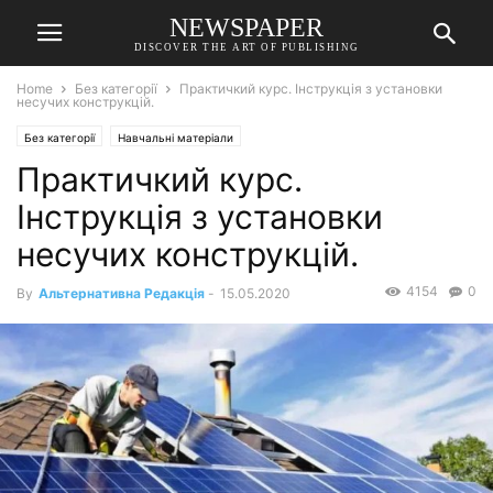
NEWSPAPER
DISCOVER THE ART OF PUBLISHING
Home
Без категорії
Практичкий курс. Інструкція з установки
несучих конструкцій.
Без категорії
Навчальні матеріали
Практичкий курс.
Інструкція з установки
несучих конструкцій.
4154
0
By
Альтернативна Редакція
-
15.05.2020