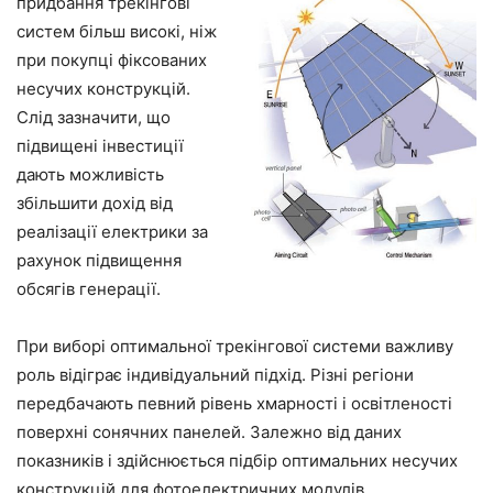
придбання трекінгові
систем більш високі, ніж
при покупці фіксованих
несучих конструкцій.
Слід зазначити, що
підвищені інвестиції
дають можливість
збільшити дохід від
реалізації електрики за
рахунок підвищення
обсягів генерації.
При виборі оптимальної трекінгової системи важливу
роль відіграє індивідуальний підхід. Різні регіони
передбачають певний рівень хмарності і освітленості
поверхні сонячних панелей. Залежно від даних
показників і здійснюється підбір оптимальних несучих
конструкцій для фотоелектричних модулів.