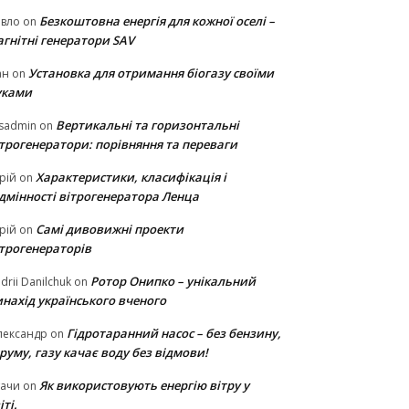
Безкоштовна енергія для кожної оселі –
авло
on
гнітні генератори SAV
Установка для отримання біогазу своїми
ан
on
уками
Вертикальні та горизонтальні
sadmin
on
ітрогенератори: порівняння та переваги
Характеристики, класифікація і
рій
on
ідмінності вітрогенератора Ленца
Самі дивовижні проекти
рій
on
ітрогенераторів
Ротор Онипко – унікальний
drii Danilchuk
on
нахід українського вченого
Гідротаранний насос – без бензину,
лександр
on
руму, газу качає воду без відмови!
Як використовують енергію вітру у
тачи
on
іті.