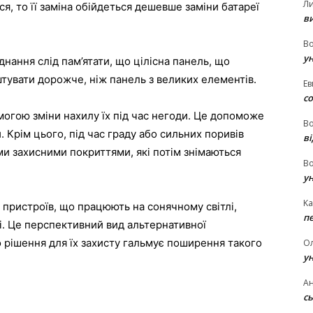
Л
я, то її заміна обійдеться дешевше заміни батареї
в
В
у
нання слід пам’ятати, що цілісна панель, що
штувати дорожче, ніж панель з великих елементів.
Ев
с
могою зміни нахилу їх під час негоди. Це допоможе
В
. Крім цього, під час граду або сильних поривів
ві
и захисними покриттями, які потім знімаються
В
у
Ka
пристроїв, що працюють на сонячному світлі,
п
і. Це перспективний вид альтернативної
о рішення для їх захисту гальмує поширення такого
О
у
Ан
сь