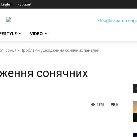
English
Русский
IFESTYLE
VIDEO
гії сонця
Проблеми ушкодження сонячних панелей
ження сонячних
1175
0