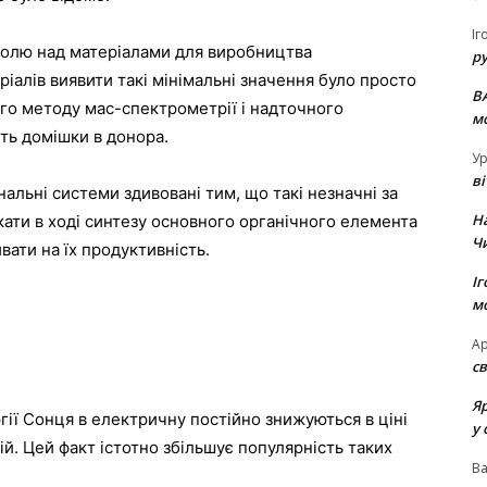
Іг
ролю над матеріалами для виробництва
р
іалів виявити такі мінімальні значення було просто
В
го методу мас-спектрометрії і надточного
м
ть домішки в донора.
Ур
в
нальні системи здивовані тим, що такі незначні за
Н
кати в ході синтезу основного органічного елемента
Ч
вати на їх продуктивність.
Іг
м
Ар
св
Я
ії Сонця в електричну постійно знижуються в ціні
у 
й. Цей факт істотно збільшує популярність таких
В