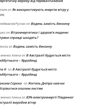
нергетичну мережу від перевантаження
Як використовують енергію вітру у
таля
on
іті.
Водень замість бензину
лейманов Руслан
on
Вітроенергетика і здоров’я людини:
ішко
on
ітряки cправді шкодять?
Водень замість бензину
икола
on
В Австралії будується місто
озненко Алена
on
айбутнього – Яррабенд
na K
В Австралії будується місто
on
айбутнього – Яррабенд
аксим Сорока
Житель Дніпра навчає
on
бігріватися опалим листям
83% електроенергії Південної
озненко Алена
on
стралії виробив вітер