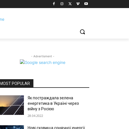
- Advertisment -
MOST POPULAR
Як постраждала зелена
енергетика в Україні через
війну з Росією
28.04.2022
Нові сховища сонячної енергії