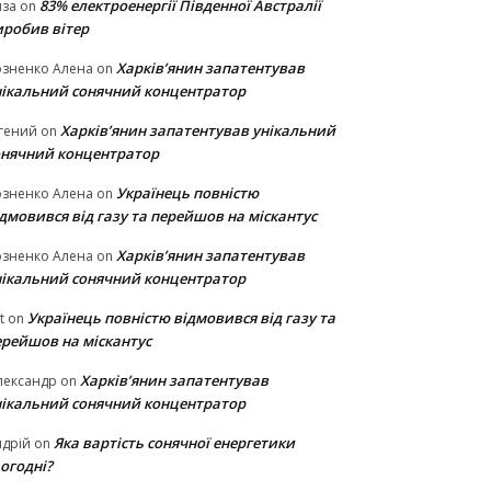
83% електроенергії Південної Австралії
иза
on
иробив вітер
Харків’янин запатентував
озненко Алена
on
нікальний сонячний концентратор
Харків’янин запатентував унікальний
гений
on
онячний концентратор
Українець повністю
озненко Алена
on
дмовився від газу та перейшов на міскантус
Харків’янин запатентував
озненко Алена
on
нікальний сонячний концентратор
Українець повністю відмовився від газу та
t
on
ерейшов на міскантус
Харків’янин запатентував
лександр
on
нікальний сонячний концентратор
Яка вартість сонячної енергетики
дрій
on
огодні?