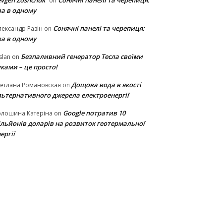
vgen Zoshchuk
Сонячні панелі та черепиця:
on
ва в одному
Сонячні панелі та черепиця:
ександр Разін
on
ва в одному
Безпаливний генератор Тесла своїми
slan
on
ками – це просто!
Дощова вода в якості
етлана Романовская
on
льтернативного джерела електроенергії
Google потратив 10
олошина Катеріна
on
ільйонів доларів на розвиток геотермальної
ергії