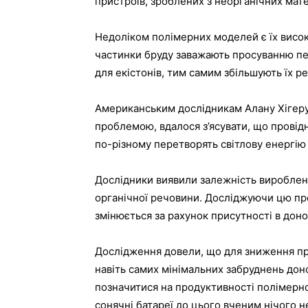
пристроїв, зроблених з неорганічних мате
Недоліком полімерних моделей є їх висок
частинки бруду заважають просуванню пер
для екістонів, тим самим збільшують їх р
Американським дослідникам Алану Хігеру
проблемою, вдалося з’ясувати, що провідн
по-різному перетворять світлову енергію
Дослідники виявили залежність вироблен
органічної речовини. Досліджуючи цю пр
змінюється за рахунок присутності в дон
Дослідження довели, що для зниження пр
навіть самих мінімальних забруднень дон
позначитися на продуктивності полімерно
сонячні батареї до цього вченим нічого н