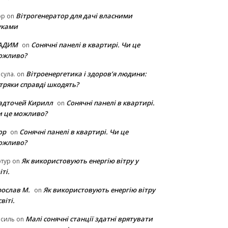
Вітрогенератор для дачі власними
ор
on
уками
АДИМ
Сонячні панелі в квартирі. Чи це
on
ожливо?
Вітроенергетика і здоров’я людини:
сула.
on
ітряки cправді шкодять?
адточей Кирилл
Сонячні панелі в квартирі.
on
и це можливо?
ор
Сонячні панелі в квартирі. Чи це
on
ожливо?
Як використовують енергію вітру у
тур
on
іті.
рослав М.
Як використовують енергію вітру
on
світі.
Малі сонячні станції здатні врятувати
асиль
on