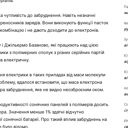
ріалів.
П
ма
а чутливість до забруднення. Навіть незначні
еносників зарядів. Вони виконують функції пасток
Ів
р
екомбінацію і не дають доходити до електронів.
Sy
 і Джільермо Базаново, які працюють над цією
в
ики з полімерних сполук з різних серійних партій
Ю
 в електричну.
в
Ю
ня електрики в таких приладах від маси молекули
в
облему, вдалося встановити, що маса електрона
An
ора забруднення, яке не видно неозброєним оком.
ви
одуктивності сонячних панелей з полімерів досить
О
ст
ора. Значення менше 1% здатні відчутно
ї сонячної батареї. Про такий вплив забруднень на
И
св
е було відомо.