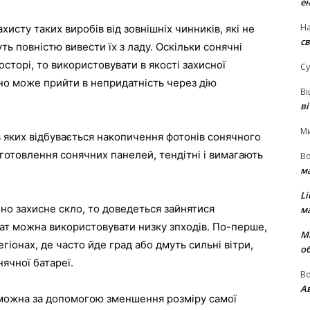
е
На
сту таких виробів від зовнішніх чинників, які не
св
ть повністю вивести їх з ладу. Оскільки сонячні
сторі, то використовувати в якості захисної
Су
но може прийти в непридатність через дію
В
в
М
в яких відбувається накопичення фотонів сонячного
иготовлення сонячних панелей, тендітні і вимагають
В
м
Li
но захисне скло, то доведеться зайнятися
м
ат можна використовувати низку зпходів. По-перше,
М
егіонах, де часто йде град або дмуть сильні вітри,
о
нячної батареї.
В
Ав
 можна за допомогою зменшення розміру самої