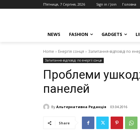
П’ятниця, 7 Серпня, 2026
Sign in / Join
Головна
NEWS
FASHION
GADGETS
L
Home
Енергія сонця
Запитання-відповіді по енер
Запитання-відповіді по енергії сонця
Проблеми ушкод
панелей
By
Альтернативна Редакція
03.04.2016
Share