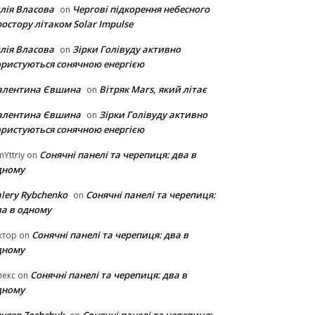
лія Власова
Чергові підкорення небесного
on
остору літаком Solar Impulse
лія Власова
Зірки Голівуду активно
on
ористуються сонячною енергією
алентина Євшина
Вітряк Mars, який літає
on
алентина Євшина
Зірки Голівуду активно
on
ористуються сонячною енергією
Сонячні панелі та черепиця: два в
Yttriy
on
дному
lery Rybchenko
Сонячні панелі та черепиця:
on
ва в одному
Сонячні панелі та черепиця: два в
ктор
on
дному
Сонячні панелі та черепиця: два в
лекс
on
дному