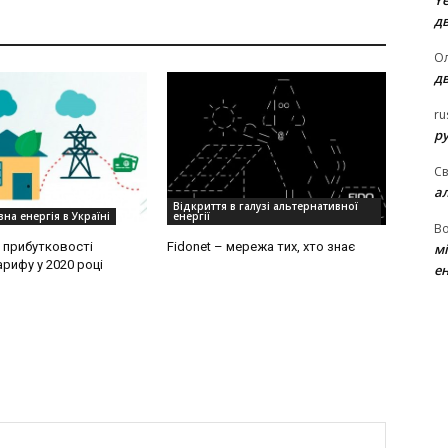
Ye
д
Ол
д
ru
ру
Св
а
Відкриття в галузі альтернативної
на енергія в Україні
енергії
В
 прибутковості
Fidonet – мережа тих, хто знає
м
рифу у 2020 році
ен