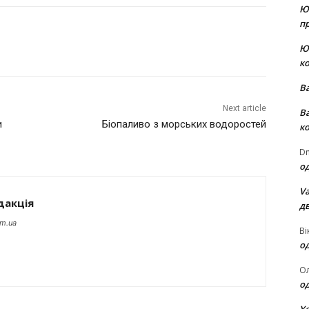
Ю
пр
Ю
к
В
Next article
В
и
Біопаливо з морських водоростей
к
Dm
о
Va
дакція
д
om.ua
Ві
о
О
о