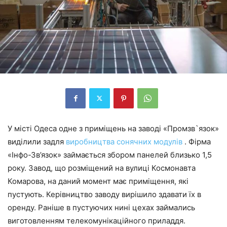
У місті Одеса одне з приміщень на заводі «Промзв`язок»
виділили задля
виробництва сонячних модулів
. Фірма
«Інфо-Зв’язок» займається збором панелей близько 1,5
року. Завод, що розміщений на вулиці Космонавта
Комарова, на даний момент має приміщення, які
пустують. Керівництво заводу вирішило здавати їх в
оренду. Раніше в пустуючих нині цехах займались
виготовленням телекомунікаційного приладдя.