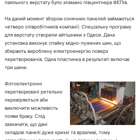
паяльного верстату було зламано півцентнера ФЕПів.
На даний момент збором сонячних панелей займаються
четверо співробітників компанії. Спеціальну програму
для верстату створили айтішники з Одеси. Дана
установка виконує спайку мідно-лужених шин, що
збирають вироблену електроенергію поверх
перетворювачів. Одна пластинка в результаті включає
три шини.
Фотоелектронні
перетворювачі ретельно
перевіряються аби
виключити можливість
появи браку. Слід
зазначити, що дані
складові панелі дуже крихкі та вразливі, тому