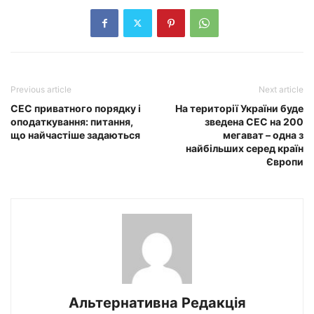
Previous article
Next article
СЕС приватного порядку і
На території України буде
оподаткування: питання,
зведена СЕС на 200
що найчастіше задаються
мегават – одна з
найбільших серед країн
Європи
Альтернативна Редакція