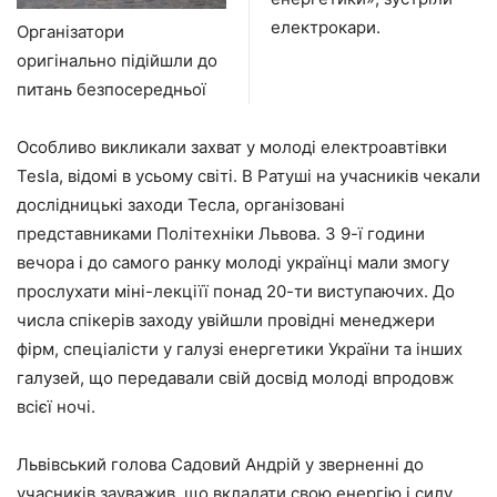
електрокари.
Організатори
оригінально підійшли до
питань безпосередньої
Особливо викликали захват у молоді електроавтівки
Tesla, відомі в усьому світі. В Ратуші на учасників чекали
дослідницькі заходи Тесла, організовані
представниками Політехніки Львова. З 9-ї години
вечора і до самого ранку молоді українці мали змогу
прослухати міні-лекціїї понад 20-ти виступаючих. До
числа спікерів заходу увійшли провідні менеджери
фірм, спеціалісти у галузі енергетики України та інших
галузей, що передавали свій досвід молоді впродовж
всієї ночі.
Львівський голова Садовий Андрій у зверненні до
учасників зауважив, що вкладати свою енергію і силу