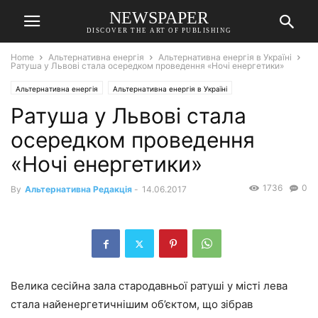
NEWSPAPER
DISCOVER THE ART OF PUBLISHING
Home
Альтернативна енергія
Альтернативна енергія в Україні
Ратуша у Львові стала осередком проведення «Ночі енергетики»
Альтернативна енергія
Альтернативна енергія в Україні
Ратуша у Львові стала
осередком проведення
«Ночі енергетики»
1736
0
By
Альтернативна Редакція
-
14.06.2017
Велика сесійна зала стародавньої ратуші у місті лева
стала найенергетичнішим об’єктом, що зібрав