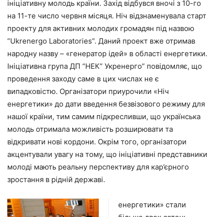
ініціативну молодь країни. Захід відбувся вночі з 10-го
на 11-те число червня місяця. Ніч відзнаменувала старт
проекту для активних молодих громадян під назвою
“Ukrenergo Laboratories”. Даний проект вже отримав
народну назву – «генератор ідей» в області енергетики.
Ініціативна група ДП “НЕК” Укренерго” повідомляє, що
проведення заходу саме в цих числах не є
випадковістю. Організатори приурочили «Ніч
енергетики» до дати введення безвізового режиму для
нашої країни, тим самим підкресливши, що українська
молодь отримала можливість розширювати та
відкривати нові кордони. Окрім того, організатори
акцентували увагу на тому, що ініціативні представники
молоді мають реальну перспективу для кар’єрного
зростання в рідній державі.
енергетики» стали