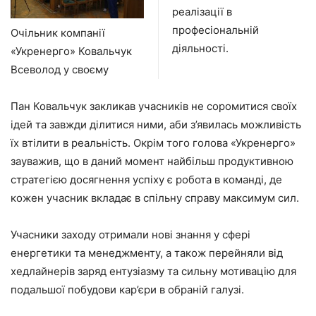
реалізації в
професіональній
Очільник компанії
діяльності.
«Укренерго» Ковальчук
Всеволод у своєму
Пан Ковальчук закликав учасників не соромитися своїх
ідей та завжди ділитися ними, аби з’явилась можливість
їх втілити в реальність. Окрім того голова «Укренерго»
зауважив, що в даний момент найбільш продуктивною
стратегією досягнення успіху є робота в команді, де
кожен учасник вкладає в спільну справу максимум сил.
Учасники заходу отримали нові знання у сфері
енергетики та менеджменту, а також перейняли від
хедлайнерів заряд ентузіазму та сильну мотивацію для
подальшої побудови кар’єри в обраній галузі.