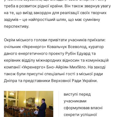
треба в розвиток рідної країни. Він також звернув увагу
на те, що виїзд закордон для реалізації своїх творчих
задумів – це найпростіший шлях, що має сумнівну
перспективу.
Окрім міського голови привітати учасників приїхали:
очільник «Укренерго» Ковальчук Всеволод, куратор
даного енергетичного проекту Рубін Едуард та
керівник відділу міжнародних відносин та комунікацій
компанії «Укренерго» Бно-Айріян Михfйло. На заході
також були присутні спеціальні гості з міської ради
Дніпра та представники Верховної Ради України.
виступі перед
учасниками
сформулював власні
секрети успішної