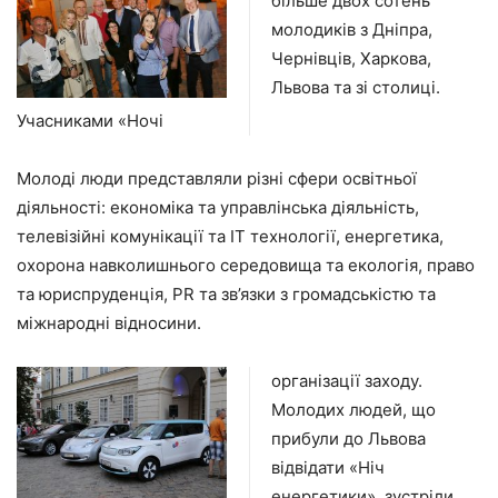
більше двох сотень
молодиків з Дніпра,
Чернівців, Харкова,
Львова та зі столиці.
Учасниками «Ночі
Молоді люди представляли різні сфери освітньої
діяльності: економіка та управлінська діяльність,
телевізійні комунікації та ІТ технології, енергетика,
охорона навколишнього середовища та екологія, право
та юриспруденція, PR та зв’язки з громадськістю та
міжнародні відносини.
організації заходу.
Молодих людей, що
прибули до Львова
відвідати «Ніч
енергетики», зустріли