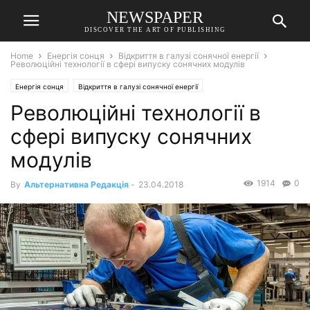
NEWSPAPER
DISCOVER THE ART OF PUBLISHING
Home
Енергія сонця
Відкриття в галузі сонячної енергії
Революційні технології в сфері випуску сонячних модулів
Енергія сонця
Відкриття в галузі сонячної енергії
Революційні технології в
сфері випуску сонячних
модулів
1914
0
By
Альтернативна Редакція
-
23.04.2018