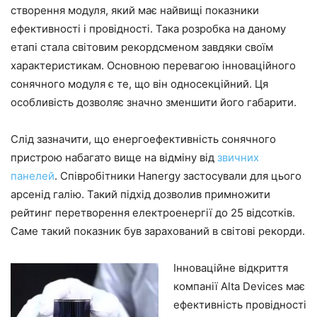
створення модуля, який має найвищі показники
ефективності і провідності. Така розробка на даному
етапі стала світовим рекордсменом завдяки своїм
характеристикам. Основною перевагою інноваційного
сонячного модуля є те, що він односекційний. Ця
особливість дозволяє значно зменшити його габарити.
Слід зазначити, що енергоефективність сонячного
пристрою набагато вище на відміну від
звичних
панелей
. Співробітники Hanergy застосували для цього
арсенід галію. Такий підхід дозволив примножити
рейтинг перетворення електроенергії до 25 відсотків.
Саме такий показник був зарахований в світові рекорди.
Інноваційне відкриття
компанії Alta Devices має
ефективність провідності