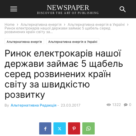
NEWSPAPER
DISCOVER THE ART OF PUBLISHING
Home
Альтернативна енергія
Альтернативна енергія в Україні
Ринок електрокарів нашої держави займає 5 щабель серед
розвинених країн світу за...
Альтернативна енергія
Альтернативна енергія в Україні
Ринок електрокарів нашої
держави займає 5 щабель
серед розвинених країн
світу за швидкістю
розвитку
1322
0
By
Альтернативна Редакція
-
23.03.2017