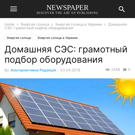
NEWSPAPER
DISCOVER THE ART OF PUBLISHING
Home
Энергия солнца
Энергия солнца в Украине
Домашняя
СЭС: грамотный подбор оборудования
Энергия солнца
Энергия солнца в Украине
Домашняя СЭС: грамотный
подбор оборудования
2458
0
By
Альтернативна Редакція
-
03.04.2019