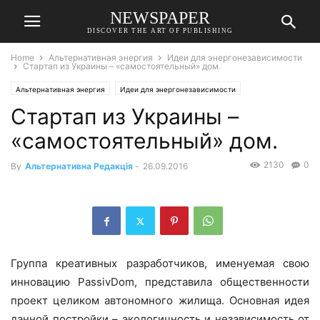
NEWSPAPER
DISCOVER THE ART OF PUBLISHING
Home
Альтернативная энергия
Идеи для энергонезависимости
Стартап из Украины – «самостоятельный» дом.
Альтернативная энергия
Идеи для энергонезависимости
Стартап из Украины –
«самостоятельный» дом.
2130
0
By
Альтернативна Редакція
-
26.09.2016
Группа креативных разработчиков, именуемая свою
инновацию PassivDom, представила общественности
проект целиком автономного жилища. Основная идея
данной постройки – экологичность и независимость от