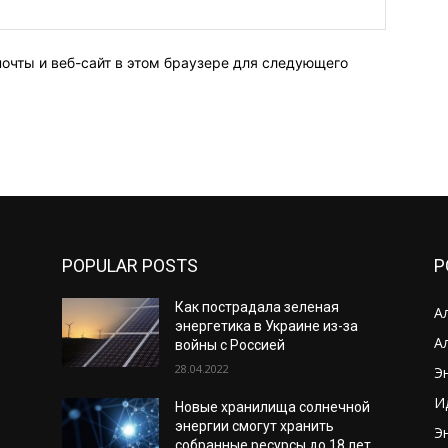
Веб-
Сайт:
почты и веб-сайт в этом браузере для следующего
POPULAR POSTS
P
Как пострадала зеленая
А
энергетика в Украине из-за
А
войны с Россией
28.04.2022
Э
И
Новые хранилища солнечной
энергии смогут хранить
Э
собранные ресурсы до 18 лет