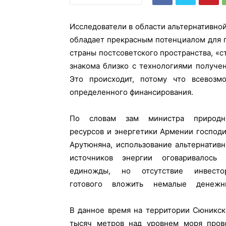
Исследователи в области альтернативной
обладает прекрасным потенциалом для п
страны постсоветского пространства, «ст
знакома близко с технологиями получе
Это происходит, потому что всевоз
определенного финансирования.
По словам зам министра природн
средства в проведение исследовани
ресурсов и энергетики Армении господ
оставило этот важный вопрос на уро
Арутюняна, использование альтернатив
источников энергии оговаривалось 
единожды, но отсутствие инвестор
готового вложить немалые денежн
В данное время на территории Сюникск
тысяч метров над уровнем моря пров