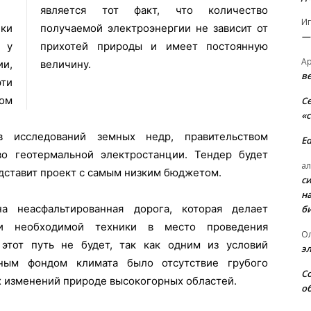
является тот факт, что количество
И
ки
 от
—
 у
ую
А
ии,
величину.
в
рти
сом
С
«
в исследований земных недр, правительством
E
во геотермальной электростанции. Тендер будет
ал
едставит проект с самым низким бюджетом.
с
н
 неасфальтированная дорога, которая делает
б
и необходимой техники в место проведения
О
 этот путь не будет, так как одним из условий
э
нным фондом климата было отсутствие грубого
С
 изменений природе высокогорных областей.
о