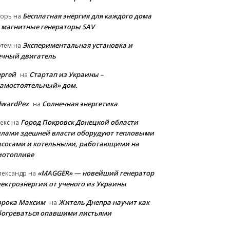
Бесплатная энергия для каждого дома
горь
на
 магнитные генераторы SAV
Экспериментальная установка и
ртем
на
ечный двигатель
ергей
Стартап из Украины –
на
самостоятельный» дом.
dwardPex
Солнечная энергетика
на
Город Покровск Донецкой области
екс
на
илами здешней власти оборудуют тепловыми
асосами и котельными, работающими на
иотопливе
«MAGGER» — новейший генератор
лександр
на
лектроэнергии от ученого из Украины
орока Максим
Житель Днепра научит как
на
богреваться опавшими листьями