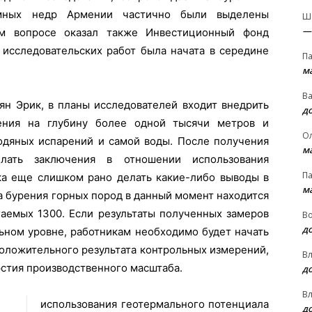
емных недр Армении частично были выделены
Ш
—
ом вопросе оказал также Инвестиционный фонд
 исследовательских работ была начата в середине
П
м
В
ян Эрик, в планы исследователей входит внедрить
д
ения на глубину более одной тысячи метров и
О
водяных испарений и самой воды. После получения
м
ать заключения в отношении использования
П
ка еще слишком рано делать какие-либо выводы в
м
а бурения горных пород в данный момент находится
гаемых 1300. Если результаты полученных замеров
В
д
ьном уровне, работникам необходимо будет начать
положительного результата контрольных измерений,
В
рстия производственного масштаба.
д
В
использования геотермального потенциала
д