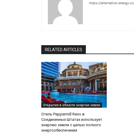
https://alternative-energy.c
RELATED ARTICLES
Открытия в области энергии земли
Отель Peppermill Reno в
Соединенных Штатах использует
энергию земли с целью полного
энергообеспечения