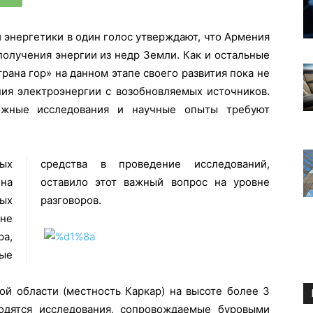
 энергетики в один голос утверждают, что Армения
олучения энергии из недр Земли. Как и остальные
рана гор» на данном этапе своего развития пока не
ния электроэнергии с возобновляемых источников.
можные исследования и научные опыты требуют
ых
й,
ина
вне
ных
разговоров.
не
а,
ые
ой области (местность Каркар) на высоте более 3
одятся исследования, сопровождаемые буровыми