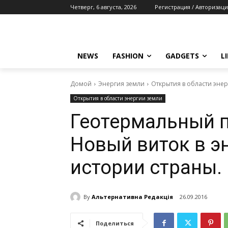
Четверг, 6 августа, 2026
Регистрация / Авторизаци
NEWS
FASHION
GADGETS
L
Домой
Энергия земли
Открытия в области эне
Открытия в области энергии земли
Геотермальный 
Новый виток в э
истории страны.
By
Альтернативна Редакція
26.09.2016
Поделиться