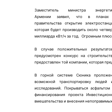
Заместитель министра энергети
получаемой электроэнергии не зависит
Армении заявил, что в планах
прихотей природы и имеет постоянн
правительства открытие электростанц
которая будет производить около четве
миллиарда кВт/ч за год. Огромным плю
В случае положительных результато
предусмотрен конкурс на строительст
предоставлен той компании, которая пр
В горной системе Сюника проложена
возможной транспортировку людей 
исследований. Покрываться асфальтом
финансирования проекта Инвестицио
вмешательства и внесения непоправимых