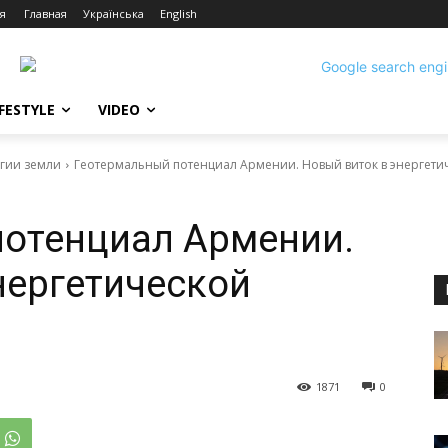
я
Главная
Українська
English
IFESTYLE
VIDEO
ргии земли
Геотермальный потенциал Армении. Новый виток в энергети
потенциал Армении.
нергетической
1871
0