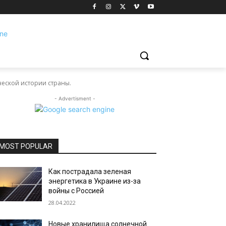
ческой истории страны.
- Advertisment -
MOST POPULAR
Как пострадала зеленая
энергетика в Украине из-за
войны с Россией
28.04.2022
Новые хранилища солнечной