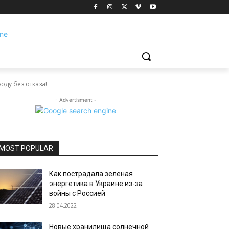
оду без отказа!
- Advertisment -
MOST POPULAR
Как пострадала зеленая
энергетика в Украине из-за
войны с Россией
28.04.2022
Новые хранилища солнечной