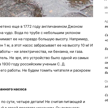
И
—
А
в
ретено еще в 1772 году англичанином Джоном
на чудо. Вода по трубе с небольшим уклоном
С
нимает ее на гораздо большую высоту. Например,
«
 1 м, а этот насос забрасывает ее на высоту 10 м! И
E
боты – ни электричества, ни бензина, ни газа.
ал
ель. Не зря, это устройство было одной из самых
с
в 1930 году российским ученым С. Д.
н
его работы. Не будем томить читателя и раскроем
б
О
э
ранного насоса
С
о
 по сути, четыре детали! Не считая питающей и
ый в своей простоте механизм. Он включает: