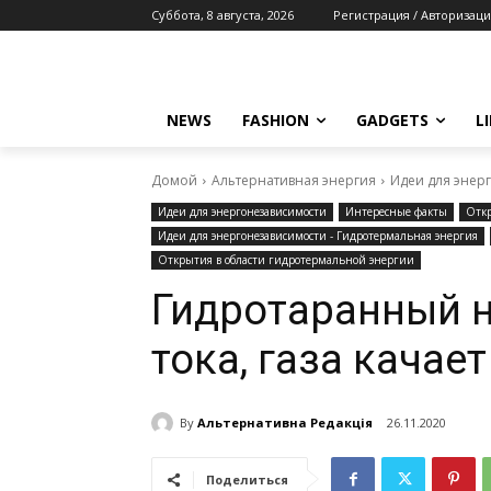
Суббота, 8 августа, 2026
Регистрация / Авторизаци
NEWS
FASHION
GADGETS
L
Домой
Альтернативная энергия
Идеи для энер
Идеи для энергонезависимости
Интересные факты
Откр
Идеи для энергонезависимости - Гидротермальная энергия
Открытия в области гидротермальной энергии
Гидротаранный н
тока, газа качает
By
Альтернативна Редакція
26.11.2020
Поделиться