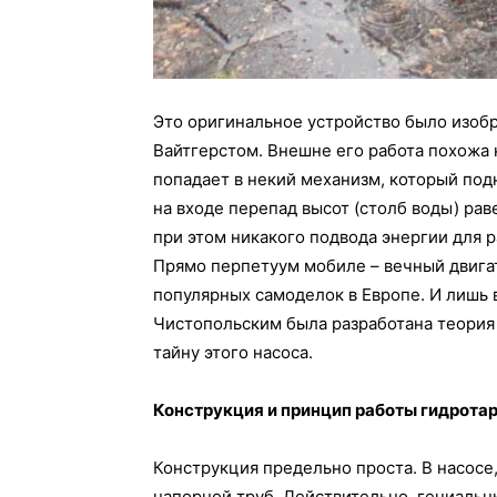
Это оригинальное устройство было изоб
Вайтгерстом. Внешне его работа похожа 
попадает в некий механизм, который под
на входе перепад высот (столб воды) равен
при этом никакого подвода энергии для ра
Прямо перпетуум мобиле – вечный двигат
популярных самоделок в Европе. И лишь 
Чистопольским была разработана теория 
тайну этого насоса.
Конструкция и принцип работы гидрота
Конструкция предельно проста. В насосе,
напорной труб. Действительно, гениальн