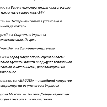
Бесплатная энергия для каждого дома
горь
на
 магнитные генераторы SAV
Экспериментальная установка и
ртем
на
ечный двигатель
ергей
Стартап из Украины –
на
самостоятельный» дом.
dwardPex
Солнечная энергетика
на
Город Покровск Донецкой области
екс
на
илами здешней власти оборудуют тепловыми
асосами и котельными, работающими на
иотопливе
«MAGGER» — новейший генератор
лександр
на
лектроэнергии от ученого из Украины
орока Максим
Житель Днепра научит как
на
богреваться опавшими листьями