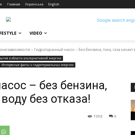
я
Главная
Українська
English
IFESTYLE
VIDEO
гонезависимости
Гидротаранный насос – без бензина, тока, газа качает в
ытия в области альтернативной энергии
Интересные факты о гидротермальных энергию
асос – без бензина,
 воду без отказа!
11312
0