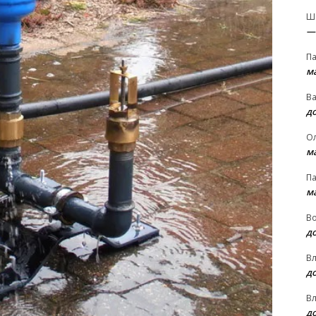
Ш
—
П
м
В
д
О
м
П
м
В
д
В
д
В
д