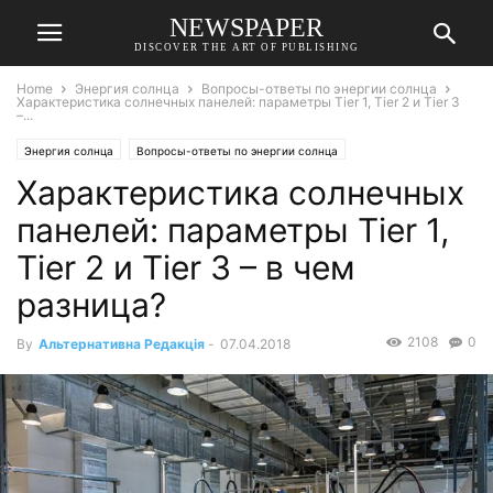
NEWSPAPER
DISCOVER THE ART OF PUBLISHING
Home
Энергия солнца
Вопросы-ответы по энергии солнца
Характеристика солнечных панелей: параметры Тіеr 1, Тіеr 2 и Тіеr 3
–...
Энергия солнца
Вопросы-ответы по энергии солнца
Характеристика солнечных
панелей: параметры Тіеr 1,
Тіеr 2 и Тіеr 3 – в чем
разница?
2108
0
By
Альтернативна Редакція
-
07.04.2018