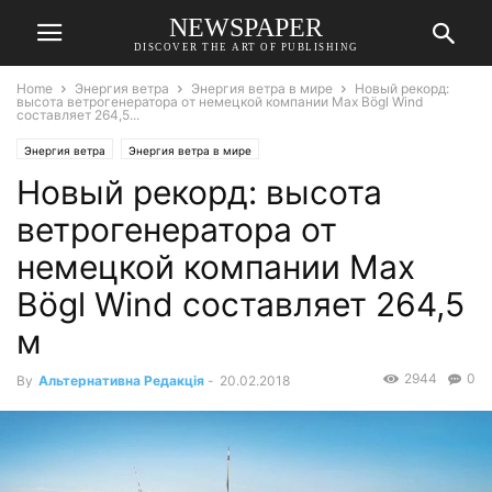
NEWSPAPER
DISCOVER THE ART OF PUBLISHING
Home
Энергия ветра
Энергия ветра в мире
Новый рекорд:
высота ветрогенератора от немецкой компании Max Bögl Wind
составляет 264,5...
Энергия ветра
Энергия ветра в мире
Новый рекорд: высота
ветрогенератора от
немецкой компании Max
Bögl Wind составляет 264,5
м
2944
0
By
Альтернативна Редакція
-
20.02.2018