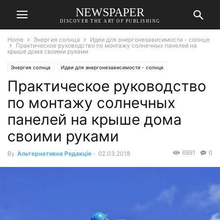
NEWSPAPER
DISCOVER THE ART OF PUBLISHING
Home
Энергия солнца
Идеи для энергонезависимости - солнце
Практическое руководство по монтажу солнечных панелей на
крыше дома своими руками
Энергия солнца
Идеи для энергонезависимости - солнце
Практическое руководство
по монтажу солнечных
панелей на крыше дома
своими руками
6991
0
By
Альтернативна Редакція
-
02.03.2018