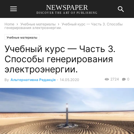
NEWSPAPER
DISCOVER THE ART OF PUBLISHING
Home
Учебные материалы
Учебный курс — Часть 3. Способы
генерирования электроэнергии.
Учебные материалы
Учебный курс — Часть 3.
Способы генерирования
электроэнергии.
2724
0
By
Альтернативна Редакція
-
14.05.2020